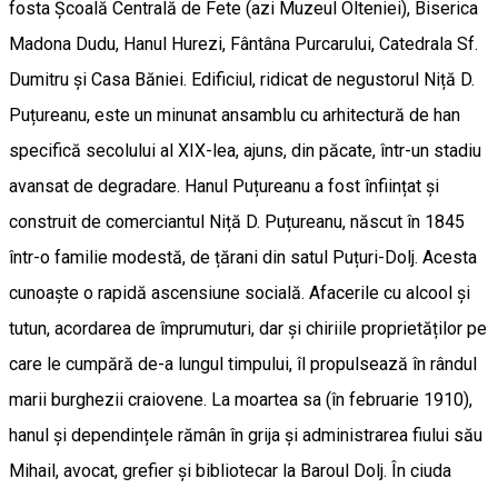
fosta Școală Centrală de Fete (azi Muzeul Olteniei), Biserica
Madona Dudu, Hanul Hurezi, Fântâna Purcarului, Catedrala Sf.
Dumitru și Casa Băniei. Edificiul, ridicat de negustorul Niță D.
Puțureanu, este un minunat ansamblu cu arhitectură de han
specifică secolului al XIX-lea, ajuns, din păcate, într-un stadiu
avansat de degradare. Hanul Puțureanu a fost înființat și
construit de comerciantul Niță D. Puțureanu, născut în 1845
într-o familie modestă, de țărani din satul Puțuri-Dolj. Acesta
cunoaște o rapidă ascensiune socială. Afacerile cu alcool și
tutun, acordarea de împrumuturi, dar și chiriile proprietăților pe
care le cumpără de-a lungul timpului, îl propulsează în rândul
marii burghezii craiovene. La moartea sa (în februarie 1910),
hanul și dependințele rămân în grija și administrarea fiului său
Mihail, avocat, grefier și bibliotecar la Baroul Dolj. În ciuda