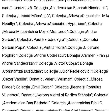
care îl furnizează: Colecția „Academician Basarab Nicolescu”;
Colecția „Leonid Mămăligă”; Colecția „Arhiva «Cenaclului de la
Neuilly»”; Colecția „Arhiva «Asociației Hyperion»”; Colecția
„Mircea Milcovitch și Maria Mesterou”; Colecția „Andrei
Șerban”; Colecția „Paul Barbăneagră”; Colecția „Corneliu
Șerban Popa”; Colecția „Vintilă Horia”; Colecția „Cicerone
Poghirc”; Colecția „Andrei Codrescu”; Donația „Carmen Firan și
Andrei Sângeorzan”; Colecția „Victor Cupșa”; Donația
„Constantza Buzdugan”; Colecția „Bujor Nedelcovici”; Colecția
„Cezar Vasiliu”; Donația „Valeriu Veliman”; Colecția „Mircea
Eliade”; Colecția „Emil Cioran”; Colecția „Ileana și Romulus
Vulpescu”; Donația „Șerban Viorel și Rodica Stănoiu”; Colecția
„Academician Dan Berindei”; Colecția „Academician Dinu C.
Giurescu”; Donația „Academician Ștefan Ștefănescu”; Donația