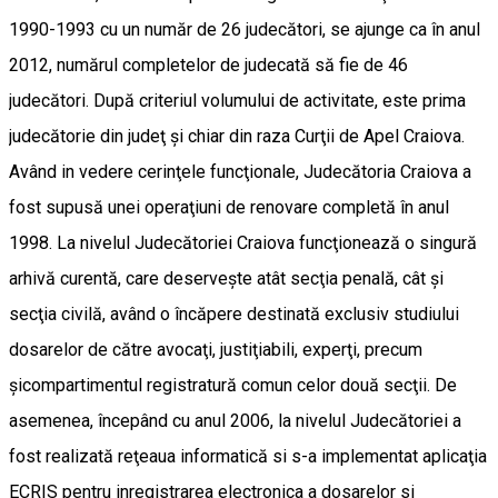
1990-1993 cu un număr de 26 judecători, se ajunge ca în anul
2012, numărul completelor de judecată să fie de 46
judecători. După criteriul volumului de activitate, este prima
judecătorie din judeţ şi chiar din raza Curţii de Apel Craiova.
Având in vedere cerinţele funcţionale, Judecătoria Craiova a
fost supusă unei operaţiuni de renovare completă în anul
1998. La nivelul Judecătoriei Craiova funcţionează o singură
arhivă curentă, care deserveşte atât secţia penală, cât şi
secţia civilă, având o încăpere destinată exclusiv studiului
dosarelor de către avocaţi, justiţiabili, experţi, precum
şicompartimentul registratură comun celor două secţii. De
asemenea, începând cu anul 2006, la nivelul Judecătoriei a
fost realizată reţeaua informatică si s-a implementat aplicaţia
ECRIS pentru inregistrarea electronica a dosarelor si