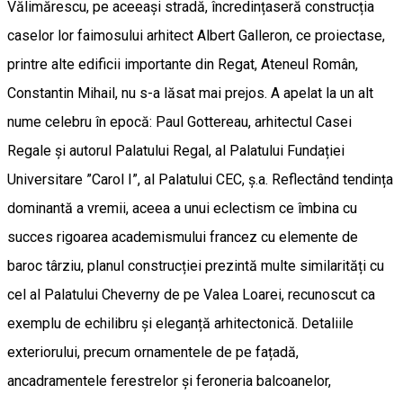
Vălimărescu, pe aceeași stradă, încredințaseră construcția
caselor lor faimosului arhitect Albert Galleron, ce proiectase,
printre alte edificii importante din Regat, Ateneul Român,
Constantin Mihail, nu s-a lăsat mai prejos. A apelat la un alt
nume celebru în epocă: Paul Gottereau, arhitectul Casei
Regale și autorul Palatului Regal, al Palatului Fundației
Universitare ”Carol I”, al Palatului CEC, ș.a. Reflectând tendința
dominantă a vremii, aceea a unui eclectism ce îmbina cu
succes rigoarea academismului francez cu elemente de
baroc târziu, planul construcției prezintă multe similarități cu
cel al Palatului Cheverny de pe Valea Loarei, recunoscut ca
exemplu de echilibru și eleganță arhitectonică. Detaliile
exteriorului, precum ornamentele de pe fațadă,
ancadramentele ferestrelor și feroneria balcoanelor,