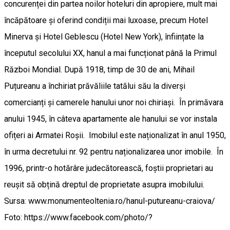
concurenței din partea noilor hoteluri din apropiere, mult mai
încăpătoare și oferind condiții mai luxoase, precum Hotel
Minerva și Hotel Geblescu (Hotel New York), înființate la
începutul secolului XX, hanul a mai funcționat până la Primul
Război Mondial. După 1918, timp de 30 de ani, Mihail
Puțureanu a închiriat prăvăliile tatălui său la diverși
comercianți și camerele hanului unor noi chiriași. În primăvara
anului 1945, în câteva apartamente ale hanului se vor instala
ofițeri ai Armatei Roșii. Imobilul este naționalizat în anul 1950,
în urma decretului nr. 92 pentru naționalizarea unor imobile. În
1996, printr-o hotărâre judecătorească, foștii proprietari au
reușit să obțină dreptul de proprietate asupra imobilului.
Sursa: www.monumenteoltenia.ro/hanul-putureanu-craiova/
Foto: https://www.facebook.com/photo/?