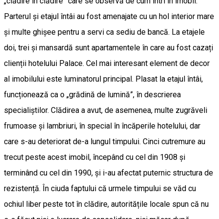
„clădire în clădire” care se observă de cum intri în imobil.
Parterul și etajul întâi au fost amenajate cu un hol interior mare
și multe ghișee pentru a servi ca sediu de bancă. La etajele
doi, trei și mansardă sunt apartamentele în care au fost cazați
clienții hotelului Palace. Cel mai interesant element de decor
al imobilului este luminatorul principal. Plasat la etajul întâi,
funcționează ca o „grădină de lumină”, în descrierea
specialiștilor. Clădirea a avut, de asemenea, multe zugrăveli
frumoase și lambriuri, în special în încăperile hotelului, dar
care s-au deteriorat de-a lungul timpului. Cinci cutremure au
trecut peste acest imobil, începând cu cel din 1908 și
terminând cu cel din 1990, și i-au afectat puternic structura de
rezistență. În ciuda faptului că urmele timpului se văd cu
ochiul liber peste tot în clădire, autoritățile locale spun că nu