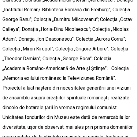
„Institutul Român/ Biblioteca Română din Freiburg”; Colecția
George Banu”; Colecția „Dumitru Milcoveanu”; Colecția „Octav
Calleya”; Donația „Horia-Dinu Nicolaescu”; Colecția „Nicolas
Adam”; Donația „Ion Deaconescu”; Colecția „Aurora Cornu”;
Colecția „Miron Kiropol”; Colecția „Grigore Arbore”; Colecția
„Theodor Damian”; Colecția „George Roca”; Colecția
„Academia Româno-Americană de Arte și Științe”; Colecția
„Memoria exilului românesc la Televiziunea Română”.
Proiectul a luat naștere din necesitatea generării unei viziuni
de ansamblu asupra creațiilor spirituale românești, realizate
dincolo de hotarele țării în vremea regimului comunist.
Unicitatea fondurilor din Muzeu este dată de remarcabila lor
diversitate, ușor de observat, mai ales prin prisma domeniilor
reprezentate, de la științele umaniste și sociale, teologie și