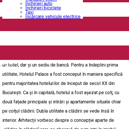
Închirieri auto
Închirieri biciclete
Imobilul în care funcționează sediul secundar al Primăriei
Taxi
Încărcare vehicule electrice
Craiova, de pe strada „Al. I. Cuza” nr. 1, datează din perioada
1900-1905 și se află pe lista monumentelor istorice. A fost
construită după planurile arhitectului Otto Hesselmann.
Potrivit datelor de arhivă, clădirea a fost concepută de la bun
început ca să aibă două destinații. Aici trebuia să funcționeze
English
un hotel, dar și un sediu de bancă. Pentru a îndeplini prima
utilitate, Hotelul Palace a fost conceput în maniera specifică
pentru majoritatea hotelurilor de început de secol XX din
București. Ca și în capitală, hotelul a fost așezat pe colț, cu
două fațade principale și intrări și apartamente situate chiar
pe colțul clădirii. Dubla utilitate a clădirii se vede însă în
interior. Arhitecții vorbesc despre o concepție aparte de