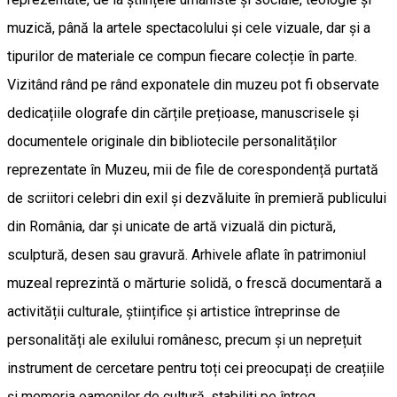
muzică, până la artele spectacolului și cele vizuale, dar și a
tipurilor de materiale ce compun fiecare colecție în parte.
Vizitând rând pe rând exponatele din muzeu pot fi observate
dedicațiile olografe din cărțile prețioase, manuscrisele și
documentele originale din bibliotecile personalităților
reprezentate în Muzeu, mii de file de corespondență purtată
de scriitori celebri din exil și dezvăluite în premieră publicului
din România, dar și unicate de artă vizuală din pictură,
sculptură, desen sau gravură. Arhivele aflate în patrimoniul
muzeal reprezintă o mărturie solidă, o frescă documentară a
activității culturale, științifice și artistice întreprinse de
personalități ale exilului românesc, precum și un neprețuit
instrument de cercetare pentru toți cei preocupați de creațiile
și memoria oamenilor de cultură, stabiliți pe întreg