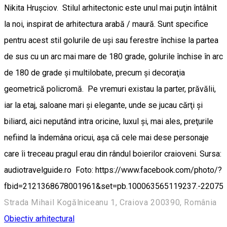
Nikita Hruşciov. Stilul arhitectonic este unul mai puţin întâlnit
la noi, inspirat de arhitectura arabă / maură. Sunt specifice
pentru acest stil golurile de uşi sau ferestre închise la partea
de sus cu un arc mai mare de 180 grade, golurile închise în arc
de 180 de grade şi multilobate, precum şi decoraţia
geometrică policromă. Pe vremuri existau la parter, prăvălii,
iar la etaj, saloane mari şi elegante, unde se jucau cărţi şi
biliard, aici neputând intra oricine, luxul şi, mai ales, preţurile
nefiind la îndemâna oricui, aşa că cele mai dese personaje
care îi treceau pragul erau din rândul boierilor craioveni. Sursa:
audiotravelguide.ro Foto: https://www.facebook.com/photo/?
fbid=2121368678001961&set=pb.100063565119237.-22075
Strada Mihail Kogălniceanu 1, Craiova 200390, România
Obiectiv arhitectural