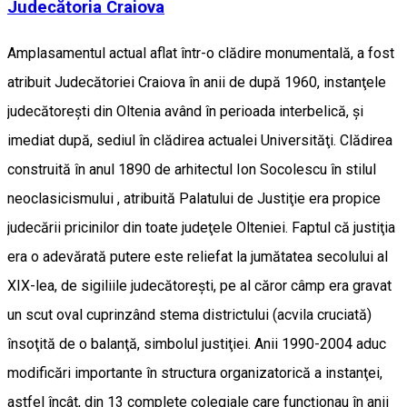
Judecătoria Craiova
Amplasamentul actual aflat într-o clădire monumentală, a fost
atribuit Judecătoriei Craiova în anii de după 1960, instanţele
judecătoreşti din Oltenia având în perioada interbelică, şi
imediat după, sediul în clădirea actualei Universităţi. Clădirea
construită în anul 1890 de arhitectul Ion Socolescu în stilul
neoclasicismului , atribuită Palatului de Justiţie era propice
judecării pricinilor din toate judeţele Olteniei. Faptul că justiţia
era o adevărată putere este reliefat la jumătatea secolului al
XIX-lea, de sigiliile judecătoreşti, pe al căror câmp era gravat
un scut oval cuprinzând stema districtului (acvila cruciată)
însoţită de o balanţă, simbolul justiţiei. Anii 1990-2004 aduc
modificări importante în structura organizatorică a instanţei,
astfel încât, din 13 complete colegiale care funcţionau în anii