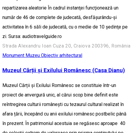
repartizarea aleatorie În cadrul instanţei funcţionează un
număr de 46 de complete de judecată, desfăşurându-şi
activitatea în 6 săli de judecată, cu o medie de 10 şedinţe pe
zi. Sursa: audiotravelguide.ro
Strada Alexandru Ioan Cuza 20, Craiova 200396, România
Monument
Muzeu
Obiectiv arhitectural
Muzeul Cărții și Exilului Românesc (Casa Dianu)
Muzeul Cărții și Exilului Românesc se constituie într-un
proiect de anvergură unic, al cărui scop bine definit este
reîntregirea culturii românești cu tezaurul cultural realizat în
afara țării, începând cu anii exilului românesc postbelic până
în prezent. În patrimoniul acestuia se regăsesc aproape 40
de colecții extrem de valoroase prin prisma conținutului pe