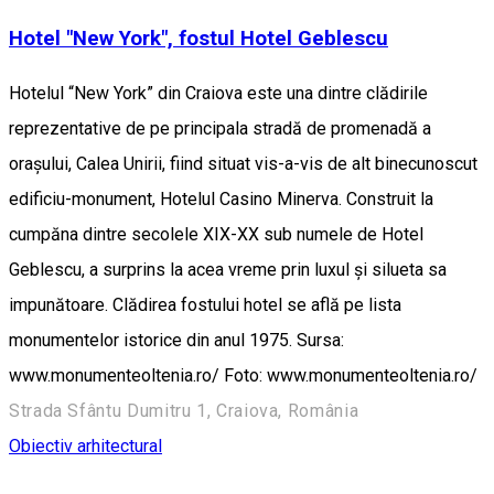
Hotel "New York", fostul Hotel Geblescu
Hotelul “New York” din Craiova este una dintre clădirile
reprezentative de pe principala stradă de promenadă a
orașului, Calea Unirii, fiind situat vis-a-vis de alt binecunoscut
edificiu-monument, Hotelul Casino Minerva. Construit la
cumpăna dintre secolele XIX-XX sub numele de Hotel
Geblescu, a surprins la acea vreme prin luxul și silueta sa
impunătoare. Clădirea fostului hotel se află pe lista
monumentelor istorice din anul 1975. Sursa:
www.monumenteoltenia.ro/ Foto: www.monumenteoltenia.ro/
Strada Sfântu Dumitru 1, Craiova, România
Obiectiv arhitectural