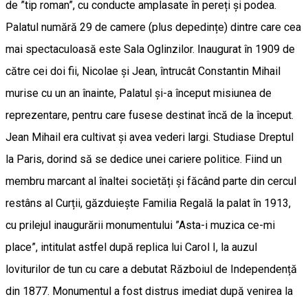
de ”tip roman”, cu conducte amplasate în pereți și podea.
Palatul numără 29 de camere (plus depedințe) dintre care cea
mai spectaculoasă este Sala Oglinzilor. Inaugurat în 1909 de
către cei doi fii, Nicolae și Jean, întrucât Constantin Mihail
murise cu un an înainte, Palatul și-a început misiunea de
reprezentare, pentru care fusese destinat încă de la început.
Jean Mihail era cultivat și avea vederi largi. Studiase Dreptul
la Paris, dorind să se dedice unei cariere politice. Fiind un
membru marcant al înaltei societăți și făcând parte din cercul
restâns al Curții, găzduiește Familia Regală la palat în 1913,
cu prilejul inaugurării monumentului ”Asta-i muzica ce-mi
place”, intitulat astfel după replica lui Carol I, la auzul
loviturilor de tun cu care a debutat Războiul de Independență
din 1877. Monumentul a fost distrus imediat după venirea la