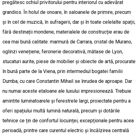
pregătesc ochiul privitorului pentru interiorul cu adevărat
grandios. În holul de onoare, în saloanele de primire, precum
și în cel de muzică, în sufragerii, dar și în toate celelalte spații,
fără destinații mondene, materialele de construcție erau de
cea mai bună calitate: marmură de Carrara, cristal de Murano,
oglinzi venețiene, feronerie decorativă, mătase de Lyon,
stucaturi aurite, piese de mobilier și obiecte de artă, procurate
în bună parte de la Viena, prin intermediul bogatei familii
Dumba, cu care Constantin Mihail se înrudea de aproape. Dar
nu numai aceste etaloane ale luxului impresionează. Trebuie
amintite luminatoarele și ferestrele largi, proiectate pentru a
oferi spațiului multă lumină naturală, precum și dotările
tehnice ce țin de confortul locuinței, excepționale pentru acea
perioadă, printre care curentul electric și încălzirea centrală