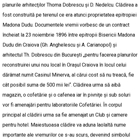
planurile arhitecţilor Thoma Dobrescu şi D. Nedelcu. Clădirea a
fost construită pe terenul ce era atunci proprietatea epitropiei
Madona Dudu. Documentele vremii vorbesc de un contract
încheiat la 23 noiembrie 1896 între epitropii Bisericii Madona
Dudu din Craiova (Gh. Anghelescu şi A. Carianopol) şi
arhitectul Th. Dobrescu din Bucureşti „pentru facerea planurilor
reconstruirei unui nou local în Oraşul Craiova în locul celui
dărâmat numit Casinul Minerva, al cărui cost să nu treacă, fie
cât posibil suma de 500 mii lei“. Clădirea urma să aibă
magazin, o cofetărie şi o cafenea iar în pivniţe şi sub soluri
vor fi amenajări pentru laboratoriile Cofetăriei. În corpul
principal al clădirii urma sa fie amenajat un Club şi camere
pentru hotel. Maiestuoasa clădire va aduna laolaltă nume
importante ale vremurilor ce s-au scurs, devenind simbolul