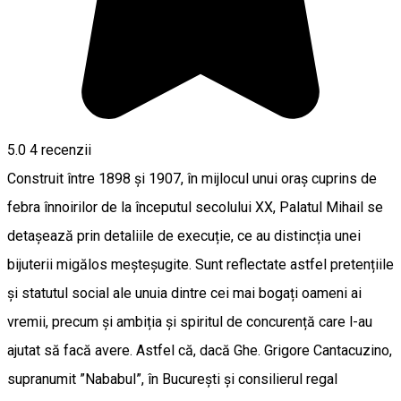
5.0
4
recenzii
Construit între 1898 și 1907, în mijlocul unui oraș cuprins de
febra înnoirilor de la începutul secolului XX, Palatul Mihail se
detașează prin detaliile de execuție, ce au distincția unei
bijuterii migălos meșteșugite. Sunt reflectate astfel pretențiile
și statutul social ale unuia dintre cei mai bogați oameni ai
vremii, precum și ambiția și spiritul de concurență care l-au
ajutat să facă avere. Astfel că, dacă Ghe. Grigore Cantacuzino,
supranumit ”Nababul”, în București și consilierul regal