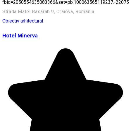
fbid=2050554635083366&set=pb.100063565119237.-22075
Strada Matei Basarab 9, Craiova, România
Obiectiv arhitectural
Hotel Minerva