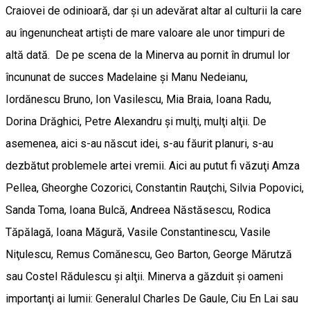
Craiovei de odinioară, dar şi un adevărat altar al culturii la care
au îngenuncheat artişti de mare valoare ale unor timpuri de
altă dată. De pe scena de la Minerva au pornit în drumul lor
încununat de succes Madelaine şi Manu Nedeianu,
Iordănescu Bruno, Ion Vasilescu, Mia Braia, Ioana Radu,
Dorina Drăghici, Petre Alexandru şi mulţi, mulţi alţii. De
asemenea, aici s-au născut idei, s-au făurit planuri, s-au
dezbătut problemele artei vremii. Aici au putut fi văzuţi Amza
Pellea, Gheorghe Cozorici, Constantin Rauţchi, Silvia Popovici,
Sanda Toma, Ioana Bulcă, Andreea Năstăsescu, Rodica
Tăpălagă, Ioana Măgură, Vasile Constantinescu, Vasile
Niţulescu, Remus Comănescu, Geo Barton, George Mărutză
sau Costel Rădulescu şi alţii. Minerva a găzduit şi oameni
importanţi ai lumii: Generalul Charles De Gaule, Ciu En Lai sau