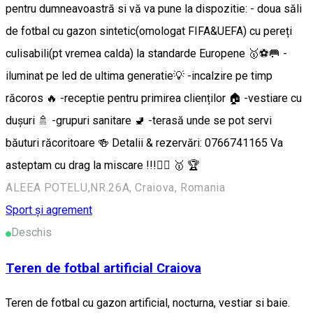
pentru dumneavoastră si vă va pune la dispozitie: - doua săli
de fotbal cu gazon sintetic(omologat FIFA&UEFA) cu pereți
culisabili(pt vremea calda) la standarde Europene 🥇⚽️🥅 -
iluminat pe led de ultima generatie💡 -incalzire pe timp
răcoros 🔥 -receptie pentru primirea clienților 🏠 -vestiare cu
dușuri 🚿 -grupuri sanitare 🚽 -terasă unde se pot servi
băuturi răcoritoare 🍻 Detalii & rezervări: 0766741165 Va
asteptam cu drag la miscare !!!🏃‍♂️ 🥇 🏆
ALEEA POTELU,NR.26A, Craiova, Romania
Sport și agrement
Deschis
Teren de fotbal artificial Craiova
Teren de fotbal cu gazon artificial, nocturna, vestiar si baie.