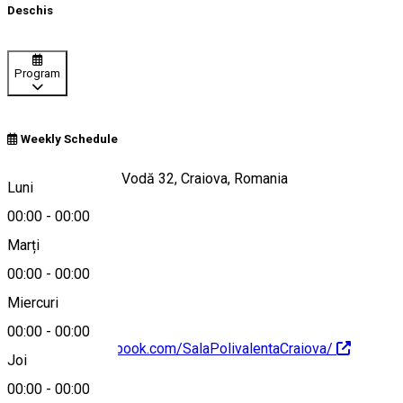
Deschis
Program
Weekly Schedule
Bulevardul Știrbei Vodă 32, Craiova, Romania
Luni
00:00
-
00:00
Marți
Hartă
00:00
-
00:00
Miercuri
00:00
-
00:00
https://www.facebook.com/SalaPolivalentaCraiova/
Joi
00:00
-
00:00
Despre