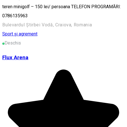
teren minigolf – 150 lei/ persoana TELEFON PROGRAMĂRI:
0786135963
Bulevardul Știrbei Vodă, Craiova, Romania
Sport și agrement
Deschis
Flux Arena