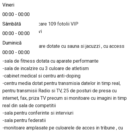
Vineri
00:00
-
00:00
Dotari:
-4215 locuri , din care 109 fotolii VIP
Sâmbătă
-6 vestiare sportivi
00:00
-
00:00
-3 vestiare arbitri
Duminică
-2 sali de recuperare dotate cu sauna si jacuzzi , cu access
00:00
-
00:00
direct la vestiare
-sala de fitness dotata cu aparate performante
-sala de incalzire cu 3 culoare de atletism
-cabinet medical si centru anti-doping
-centru media dotat pentru transmisia datelor in timp real,
pentru transmisii Radio si TV, 25 de posturi de presa cu
internet, fax, priza TV precum si monitoare cu imagini in timp
real din sala de competitii
-sala pentru conferinte si interviuri
-sala pentru federatii
-monitoare amplasate pe culoarele de acces in tribune , cu