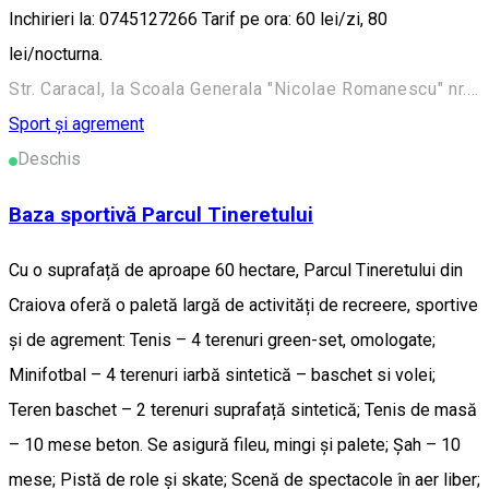
Inchirieri la: 0745127266 Tarif pe ora: 60 lei/zi, 80
lei/nocturna.
Str. Caracal, la Scoala Generala "Nicolae Romanescu" nr. 29, Craiova, Romania
Sport și agrement
Deschis
Baza sportivă Parcul Tineretului
Cu o suprafață de aproape 60 hectare, Parcul Tineretului din
Craiova oferă o paletă largă de activități de recreere, sportive
și de agrement: Tenis – 4 terenuri green-set, omologate;
Minifotbal – 4 terenuri iarbă sintetică – baschet si volei;
Teren baschet – 2 terenuri suprafață sintetică; Tenis de masă
– 10 mese beton. Se asigură fileu, mingi și palete; Șah – 10
mese; Pistă de role și skate; Scenă de spectacole în aer liber;