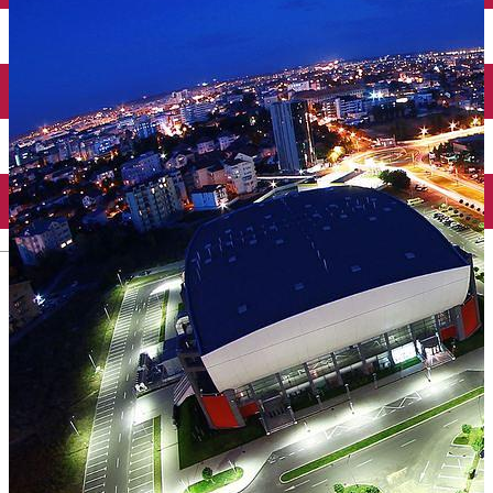
Închirieri auto
Închirieri biciclete
Taxi
Încărcare vehicule electrice
English