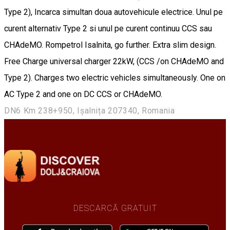
Type 2), Incarca simultan doua autovehicule electrice. Unul pe
curent alternativ Type 2 si unul pe curent continuu CCS sau
CHAdeMO. Rompetrol Isalnita, go further. Extra slim design.
Free Charge universal charger 22kW, (CCS /on CHAdeMO and
Type 2). Charges two electric vehicles simultaneously. One on
AC Type 2 and one on DC CCS or CHAdeMO.
DN6 Km 238+950, Ișalnița 207340, Romania
DESCARCĂ GRATUIT