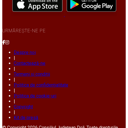
URMĂREȘTE-NE PE
Despre noi
|
Contactează-ne
|
Termeni și condiții
|
Politica de confidențialitate
|
Politica de cookie-uri
|
Copyright
|
Kit de presă
© Copyright 2026 Consiliul Județean Dolj. Toate drepturile