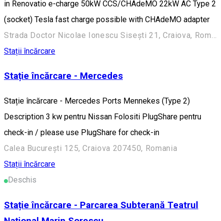
in Renovatio e-charge 50kW CCS/CHAdeMO 22kW AC Type 2
(socket) Tesla fast charge possible with CHAdeMO adapter
Strada Doctor Nicolae Ionescu Sisești 21, Craiova, Romania
Stații încărcare
Stație încărcare - Mercedes
Stație încărcare - Mercedes Ports Mennekes (Type 2)
Description 3 kw pentru Nissan Folositi PlugShare pentru
check-in / please use PlugShare for check-in
Calea București 125, Craiova 207450, Romania
Stații încărcare
Deschis
Stație încărcare - Parcarea Subterană Teatrul
Național Marin Sorescu