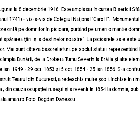
ugurat la 8 decembrie 1918. Este amplasat în curtea Bisericii Sfân
n anul 1741) - vis-a-vis de Colegiul Naţional "Carol I". Monument
prezintă pe domnitor în picioare, purtând pe umeri o mantie domn
apărarea ţării şi a destinelor noastre”. La picioarele sale este u
or. Mai sunt câteva basoreliefuri, pe soclul statuii, reprezentând
nd câmpia Dunării, de la Drobeta Turnu Severin la Brăila şi alte ele
e ian. 1949 - 29 oct. 1853 şi 5 oct. 1854 - 25 ian 1856. S-a confru
struit Teatrul din Bucureşti, a redeschis multe şcoli, închise în ti
 , din cauza ocupaţiei ruseşti şi a revenit în 1854 la domnie, sub
ocala.aman.ro Foto: Bogdan Dănescu