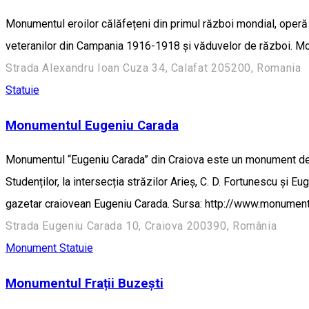
Monumentul eroilor călăfețeni din primul război mondial, operă a 
veteranilor din Campania 1916-1918 şi văduvelor de război. Mo
Strada Alexandru Ioan Cuza 34, Calafat 205200, Romania
Statuie
Monumentul Eugeniu Carada
Monumentul “Eugeniu Carada” din Craiova este un monument de f
Studenților, la intersecția străzilor Arieș, C. D. Fortunescu și 
gazetar craiovean Eugeniu Carada. Sursa: http://www.monumen
Strada Eugeniu Carada 10, Craiova 200390, România
Monument
Statuie
Monumentul Frații Buzești