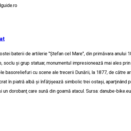
elguide.ro
at
stei baterii de artilerie "Ştefan cel Mare", din primăvara anului 1
, soclu şi grup statuar, monumentul impresionează mai ales prin î
ple basoreliefuri cu scene ale trecerii Dunării, la 1877, de către 
at în piatră albă şi înfăţişează simbolic trei ostaşi, aparţinând 
r şi un dorobanţ care sună din goarnă atacul. Sursa: danube-bike.eu