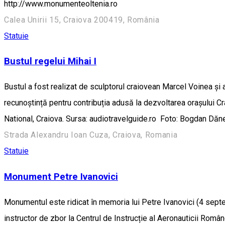
http://www.monumenteoltenia.ro
Calea Unirii 15, Craiova 200419, România
Statuie
Bustul regelui Mihai I
Bustul a fost realizat de sculptorul craiovean Marcel Voinea și a 
recunoștință pentru contribuția adusă la dezvoltarea orașului Crai
National, Craiova. Sursa: audiotravelguide.ro Foto: Bogdan Dă
Strada Alexandru Ioan Cuza, Craiova, Romania
Statuie
Monument Petre Ivanovici
Monumentul este ridicat în memoria lui Petre Ivanovici (4 septem
instructor de zbor la Centrul de Instrucție al Aeronauticii Româ