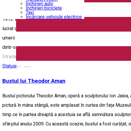
Hotărărea de a se ridica o statuie lui Ioan Maiorescu a fost luată
Închirieri auto
Închirieri biciclete
Revista Ramuri. Realizarea bustului lui Ioan Maiorescu (bronz) a 
Taxi
Încărcare vehicule electrice
1913. Aşezată iniţial în Parcul Bibescu, în 1928 va fi mutată în f
lucrat din bronz, iar soclul este construit din piatră de Câmpu
umerii bustului. Pe soclul de piatră al statuii este săpată inscri
dintr-o cuvântare a marelui diplomat român Sursa: memorielo
Strada Ion Maiorescu, Craiova, Romania
English
Statuie
Bustul lui Theodor Aman
Bustul pictorului Theodor Aman, operă a sculptorului Ion Jalea, 
pictură în mâna stângă, este amplasat în curtea din fața Muzeul
timp ce în partea dreaptă a acestuia se află semnătura sculptorulu
sfârșitul anului 2009. Cu această ocazie, bustul a fost curățat, i