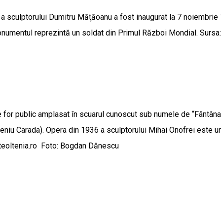
sculptorului Dumitru Măţăoanu a fost inaugurat la 7 noiembrie 1923
numentul reprezintă un soldat din Primul Război Mondial. Sursa:
or public amplasat în scuarul cunoscut sub numele de “Fântâna 
Eugeniu Carada). Opera din 1936 a sculptorului Mihai Onofrei este 
teoltenia.ro Foto: Bogdan Dănescu