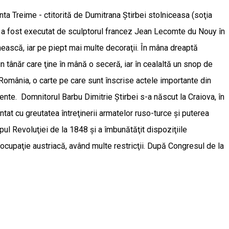
ta Treime - ctitorită de Dumitrana Ştirbei stolniceasa (soţia
ul a fost executat de sculptorul francez Jean Lecomte du Nouy în
ească, iar pe piept mai multe decoraţii. În mâna dreaptă
n tânăr care ţine în mână o seceră, iar în cealaltă un snop de
 România, o carte pe care sunt înscrise actele importante din
mente. Domnitorul Barbu Dimitrie Ştirbei s-a născut la Craiova, în
ntat cu greutatea întreţinerii armatelor ruso-turce şi puterea
mpul Revoluţiei de la 1848 şi a îmbunătăţit dispoziţiile
 ocupaţie austriacă, având multe restricţii. După Congresul de la