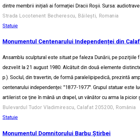
dintre membrii inițiali ai formației Dracii Roșii. Sursa: audiotrav
Strada Locotenent Becherescu, Băilești, Romania
Statuie
Monumentul Centenarului Independenței din Calaf
Ansamblu sculptural este situat pe faleza Dunării, pe poziţiile fo
dezvelit la 21 august 1980. Alcătuit din două elemente distincte
p.). Soclul, din travertin, de formă paralelipipedică, prezintă am
centenarului independenţei: "1877-1977". Grupul statuar este lucr
artilerist ce ţine în mână un drapel, un vânător cu arma la picio
Bulevardul Tudor Vladimirescu, Calafat 205200, România
Statuie
Monumentul Domnitorului Barbu Ştirbei