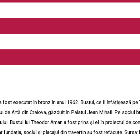
 în anul 1909. Fondurile necesare realizării statuii au fost obţinu
fost încredinţată sculptorului Ion Iordănescu. Lucrarea a fost ter
aţa Colegiului Naţional "Carol I", iar după cutremurul din 1977 pe 
lung. Din stânca ce formează soclul se desprinde un tors bărbătes
pţia: "Lui loan Maiorescu 1811-1864, apostol al ideilor naţionale î
cala.aman.ro Foto:Bogdan Dănescu
a fost executat în bronz în anul 1962. Bustul, ce îl înfățișează 
ui de Artă din Craiova, găzduit în Palatul Jean Mihail. Pe soclul
i. Bustul lui Theodor Aman a fost prins și el în proiectul de conso
ar fundația, soclul și placajul din travertin au fost refăcute. Sur