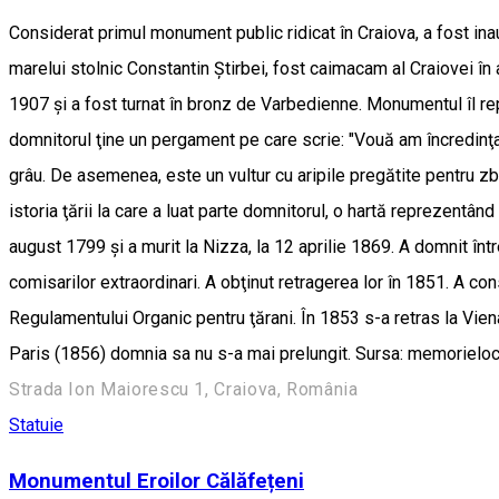
Considerat primul monument public ridicat în Craiova, a fost ina
marelui stolnic Constantin Ştirbei, fost caimacam al Craiovei î
1907 şi a fost turnat în bronz de Varbedienne. Monumentul îl re
domnitorul ţine un pergament pe care scrie: "Vouă am încredinţat 
grâu. De asemenea, este un vultur cu aripile pregătite pentru zb
istoria ţării la care a luat parte domnitorul, o hartă reprezentâ
august 1799 şi a murit la Nizza, la 12 aprilie 1869. A domnit într
comisarilor extraordinari. A obţinut retragerea lor în 1851. A con
Regulamentului Organic pentru ţărani. În 1853 s-a retras la Viena
Paris (1856) domnia sa nu s-a mai prelungit. Sursa: memoriel
Strada Ion Maiorescu 1, Craiova, România
Statuie
Monumentul Eroilor Călăfețeni