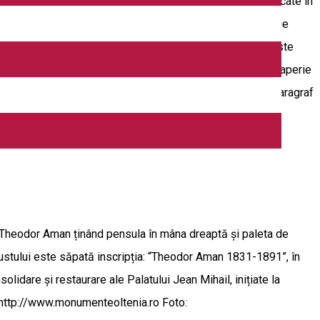
te prin subscripţie publică, numele donatorilor fiind publicate în
minată în anul 1911 iar inaugurarea a avut loc la 7 ianuarie
scuarul din faţa Colegiului Naţional "Elena Cuza". Bustul este
c (simbolul timpului) şi cu ambele braţe înfăşoară cu o draperie
n trei ţări române", iar pe spatele soclului este scris un paragraf
pe Theodor Aman ținând pensula în mâna dreaptă și paleta de
 bustului este săpată inscripția: “Theodor Aman 1831-1891”, în
lidare și restaurare ale Palatului Jean Mihail, inițiate la
sa: http://www.monumenteoltenia.ro Foto: