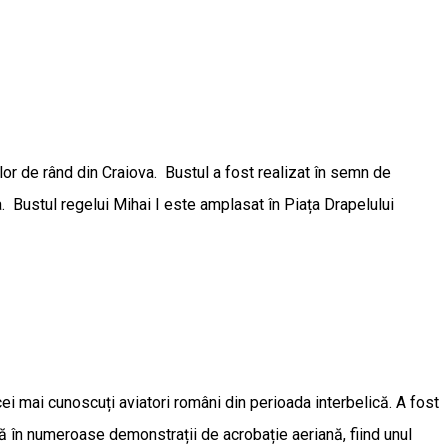
ilor de rând din Craiova. Bustul a fost realizat în semn de
ia. Bustul regelui Mihai I este amplasat în Piața Drapelului
ei mai cunoscuți aviatori români din perioada interbelică. A fost
ză în numeroase demonstrații de acrobație aeriană, fiind unul