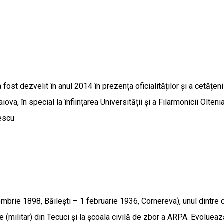
fost dezvelit în anul 2014 în prezența oficialităților și a cetățen
ova, în special la înființarea Universității și a Filarmonicii Olten
nescu
brie 1898, Băilești – 1 februarie 1936, Cornereva), unul dintre c
ne (militar) din Tecuci și la școala civilă de zbor a ARPA. Evoluea