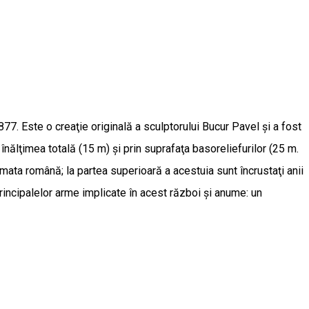
877. Este o creaţie originală a sculptorului Bucur Pavel şi a fost
nălţimea totală (15 m) şi prin suprafaţa basoreliefurilor (25 m.
armata română; la partea superioară a acestuia sunt încrustaţi anii
principalelor arme implicate în acest război şi anume: un