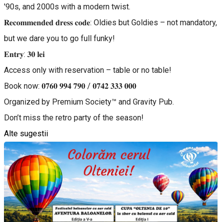
'90s, and 2000s with a modern twist.
𝐑𝐞𝐜𝐨𝐦𝐦𝐞𝐧𝐝𝐞𝐝 𝐝𝐫𝐞𝐬𝐬 𝐜𝐨𝐝𝐞: Oldies but Goldies – not mandatory,
but we dare you to go full funky!
𝐄𝐧𝐭𝐫𝐲: 𝟑𝟎 𝐥𝐞𝐢
Access only with reservation – table or no table!
Book now: 𝟎𝟕𝟔𝟎 𝟗𝟗𝟒 𝟕𝟗𝟎 / 𝟎𝟕𝟒𝟐 𝟑𝟑𝟑 𝟎𝟎𝟎
Organized by Premium Society™ and Gravity Pub.
Don’t miss the retro party of the season!
Alte sugestii