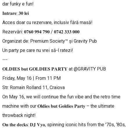
dar funky e fun!
𝐈𝐧𝐭𝐫𝐚𝐫𝐞: 𝟑𝟎 𝐥𝐞𝐢
Acces doar cu rezervare, inclusiv fără masă!
Rezervări: 𝟎𝟕𝟔𝟎 𝟗𝟗𝟒 𝟕𝟗𝟎 / 𝟎𝟕𝟒𝟐 𝟑𝟑𝟑 𝟎𝟎𝟎
Organizat de: Premium Society™ și Gravity Pub
Un party pe care nu vrei să-l ratezi!
---
𝐎𝐋𝐃𝐈𝐄𝐒 𝐛𝐮𝐭 𝐆𝐎𝐋𝐃𝐈𝐄𝐒 𝐏𝐀𝐑𝐓𝐘 at @GRAVITY PUB
Friday, May 16 | From 11 PM
Str. Romain Rolland 11, Craiova
On May 16, we will continue the fun vibe and the retro time
machine with our 𝐎𝐥𝐝𝐢𝐞𝐬 𝐛𝐮𝐭 𝐆𝐨𝐥𝐝𝐢𝐞𝐬 𝐏𝐚𝐫𝐭𝐲 – the ultimate
throwback night!
𝐎𝐧 𝐭𝐡𝐞 𝐝𝐞𝐜𝐤𝐬: 𝐃𝐉 𝐕𝐲𝐨, spinning iconic hits from the '70s, '80s,