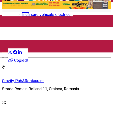
Închirieri auto
Închirieri biciclete
Taxi
Încărcare vehicule electrice
𝐎𝐋𝐃𝐈𝐄𝐒 𝐛𝐮𝐭 𝐆𝐎𝐋𝐃𝐈𝐄𝐒
𝐏𝐀𝐑𝐓𝐘
Distribuie
Petrecere
English
Copied!
Gravity Pub&Restaurant
Strada Romain Rolland 11, Craiova, Romania