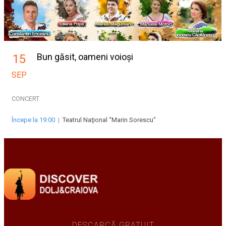
Bun găsit, oameni voioși
15
SEP
CONCERT
Începe la 19:00
|
Teatrul Naţional “Marin Sorescu”
DESCARCĂ GRATUIT