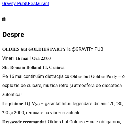
Gravity Pub&Restaurant
Despre
𝐎𝐋𝐃𝐈𝐄𝐒 𝐛𝐮𝐭 𝐆𝐎𝐋𝐃𝐈𝐄𝐒 𝐏𝐀𝐑𝐓𝐘 la @GRAVITY PUB
Vineri, 𝟏𝟔 𝐦𝐚𝐢 | 𝐎𝐫𝐚 𝟐𝟑:𝟎𝟎
𝐒𝐭𝐫. 𝐑𝐨𝐦𝐚𝐢𝐧 𝐑𝐨𝐥𝐥𝐚𝐧𝐝 𝟏𝟏, 𝐂𝐫𝐚𝐢𝐨𝐯𝐚
Pe 16 mai continuăm distracția cu 𝐎𝐥𝐝𝐢𝐞𝐬 𝐛𝐮𝐭 𝐆𝐨𝐥𝐝𝐢𝐞𝐬 𝐏𝐚𝐫𝐭𝐲 – o
explozie de culoare, muzică retro și atmosferă de discotecă
autentică!
𝐋𝐚 𝐩𝐥𝐚𝐭𝐚𝐧𝐞: 𝐃𝐉 𝐕𝐲𝐨 – garantat hituri legendare din anii ’70, ’80,
’90 și 2000, remixate cu vibe-uri actuale.
𝐃𝐫𝐞𝐬𝐬𝐜𝐨𝐝𝐞 𝐫𝐞𝐜𝐨𝐦𝐚𝐧𝐝𝐚𝐭: Oldies but Goldies – nu e obligatoriu,