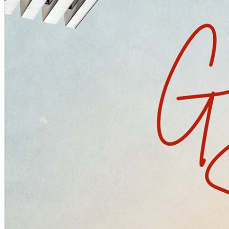
Închirieri auto
Închirieri biciclete
Taxi
Încărcare vehicule electrice
English