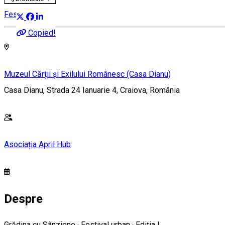
Festival
Copied!
Muzeul Cărții și Exilului Românesc (Casa Dianu)
Casa Dianu, Strada 24 Ianuarie 4, Craiova, România
Asociația April Hub
Despre
Grădina cu Sânziene · Festival urban · Ediția I