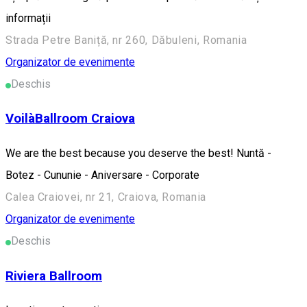
informații
Strada Petre Baniță, nr 260, Dăbuleni, Romania
Organizator de evenimente
Deschis
VoilàBallroom Craiova
We are the best because you deserve the best! Nuntă -
Botez - Cununie - Aniversare - Corporate
Calea Craiovei, nr 21, Craiova, Romania
Organizator de evenimente
Deschis
Riviera Ballroom