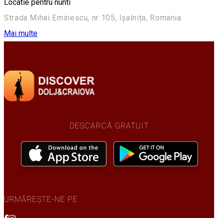
Locatie pentru nunti
Strada Mihai Eminescu, nr 105, Ișalnița, Romania
Mai multe
DESCARCĂ GRATUIT
URMĂREȘTE-NE PE