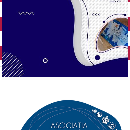
Închirieri auto
Închirieri biciclete
Taxi
Încărcare vehicule electrice
English