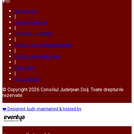
Despre noi
|
Contactează-ne
|
Termeni și condiții
|
Politica de confidențialitate
|
Politica de cookie-uri
|
Copyright
|
Kit de presă
© Copyright 2026 Consiliul Județean Dolj. Toate drepturile
rezervate
❤️ Designed, built, maintained & hosted by