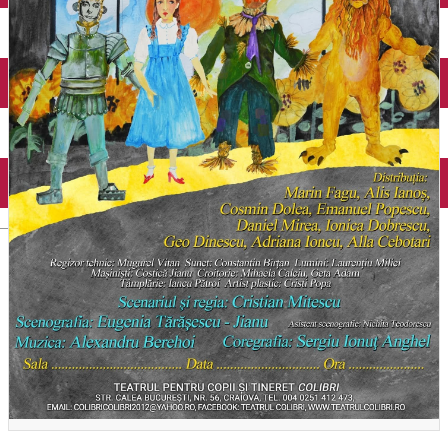
Închirieri auto
Închirieri biciclete
Taxi
Încărcare vehicule electrice
English