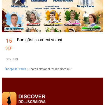
Bun găsit, oameni voioși
15
SEP
CONCERT
Începe la 19:00
|
Teatrul Naţional “Marin Sorescu”