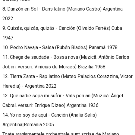
8. Danzón en Sol - Dans latino (Mariano Castro) Argentina
2022
9. Quizás, quizás, quizás - Canción (Olvaldo Farrés) Cuba
1947
10. Pedro Navaja - Salsa (Rubén Blades) Panamá 1978
11. Chega de saudade - Bossa nova (Muzică: Antônio Carlos
Jobim, versuri: Vinícius de Moraes) Brazilia 1958
12. Tierra Zanta - Rap latino (Mateo Palacios Corazzina, Victor
Heredia) - Argentina 2022
13. Que nadie sepa mi sufrir - Vals peruan (Muzică: Ángel
Cabral, versuri: Enrique Dizeo) Argentina 1936
14. Yo no soy de aquí - Canción (Analia Selis)
Argentina|România 2005
Toate aranjamentele orchestrale sunt scrise de Mariano