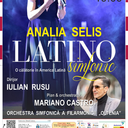
Închirieri auto
Închirieri biciclete
Taxi
Încărcare vehicule electrice
English