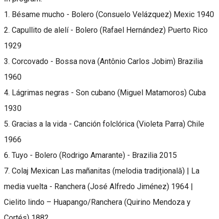
1. Bésame mucho - Bolero (Consuelo Velázquez) Mexic 1940
2. Capullito de alelí - Bolero (Rafael Hernández) Puerto Rico
1929
3. Corcovado - Bossa nova (Antônio Carlos Jobim) Brazilia
1960
4. Lágrimas negras - Son cubano (Miguel Matamoros) Cuba
1930
5. Gracias a la vida - Canción folclórica (Violeta Parra) Chile
1966
6. Tuyo - Bolero (Rodrigo Amarante) - Brazilia 2015
7. Colaj Mexican Las mañanitas (melodia tradițională) | La
media vuelta - Ranchera (José Alfredo Jiménez) 1964 |
Cielito lindo – Huapango/Ranchera (Quirino Mendoza y
Cortés) 1882