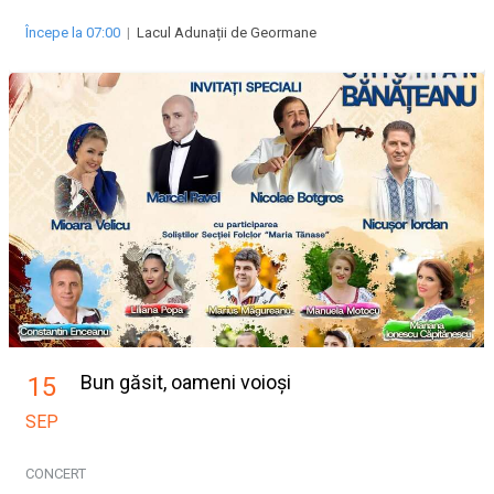
Începe la 07:00
|
Lacul Adunații de Geormane
Bun găsit, oameni voioși
15
SEP
CONCERT