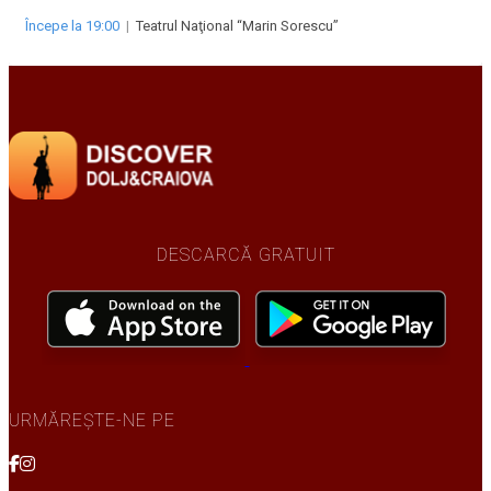
Începe la 19:00
|
Teatrul Naţional “Marin Sorescu”
DESCARCĂ GRATUIT
URMĂREȘTE-NE PE