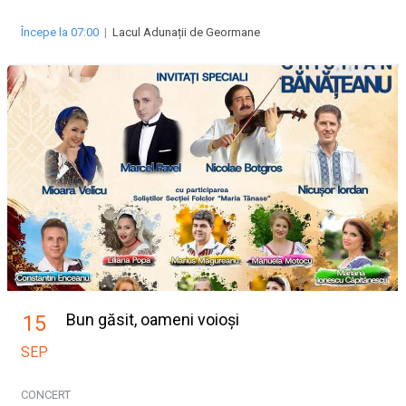
Începe la 07:00
|
Lacul Adunații de Geormane
Bun găsit, oameni voioși
15
SEP
CONCERT