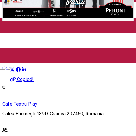
Închirieri auto
Închirieri biciclete
Taxi
Încărcare vehicule electrice
Greek 4U | live pe terasa
Cafe-Teatru Play
Distribuie
English
Concert
Copied!
Cafe Teatru Play
Calea București 139D, Craiova 207450, România