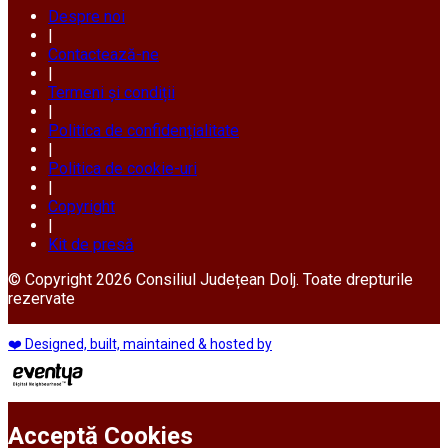
Despre noi
|
Contactează-ne
|
Termeni și condiții
|
Politica de confidențialitate
|
Politica de cookie-uri
|
Copyright
|
Kit de presă
© Copyright 2026 Consiliul Județean Dolj. Toate drepturile
rezervate
❤️ Designed, built, maintained & hosted by
Acceptă Cookies