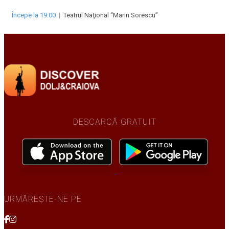
Începe la 19:00
|
Teatrul Naţional “Marin Sorescu”
DESCARCĂ GRATUIT
URMĂREȘTE-NE PE