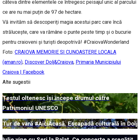
câteva dintre elementele ce întregesc peisajul unic al parcului
ce are nu mai puțin de 97 de hectare.
Vă invităm să descoperiți magia acestui parc care încă
strălucește, care va rămâne o punte peste timp și o bucurie
pentru craioveni și turiști deopotrivă! #CraiovaWonderland
Foto:
CRAIOVA MEMORIE SI CUNOASTERE LOCALA
(aman.ro)
,
Discover Dolj&Craiova
,
Primaria Municipiului
Craiova | Facebook
Alte sugestii
Țestul oltenesc își începe drumul către
Patrimoniul UNESCO
Tur de vară #AiciAcasă. Escapadă culturală în Dolj
Iulie vine cu Seri la Palat. Ce concerte a pregătit