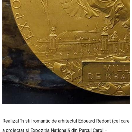
Realizat în stil romantic de arhitectul Edouard Redont (cel care
a proiectat si Expoziția Națională din Parcul Carol –