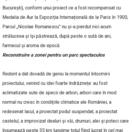
București), conform unui proiect ce a fost recompensat cu
Medalia de Aur la Expoziția Internațională de la Paris în 1900,
Parcul „Nicolae Romanescu” nu și-a pierdut nici acum
strălucirea și își păstrează, după peste o sută de ani,
farmecul și aroma de epocă.
Reconstruire a zonei pentru un parc spectaculos
Redont a dat dovadă de geniu la momentul întocmirii
proiectului, venind cu idei foarte îndrăznețe: au fost
aclimatizate sute de specii de arbori, arbori care în mod
normal nu cresc în condițiile climatice ale României, a
redesenat lacul, a proiectat podul suspendat, a proiectat
castelul, a improvizat dealuri și văi, drumuri, alei și poteci care
însumează peste 35 km lungime totul fiind lucrat în cel mai