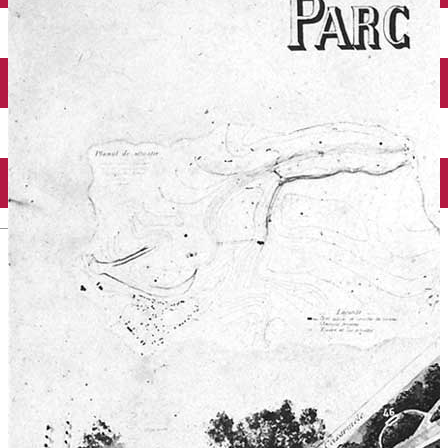
Închirieri auto
Închirieri biciclete
Taxi
Încărcare vehicule electrice
English