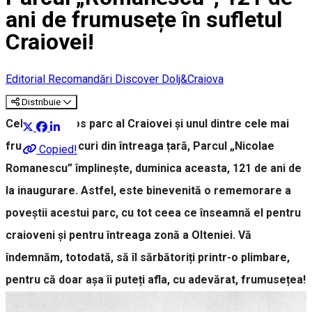
ani de frumusețe în sufletul
Craiovei!
Editorial
Recomandări Discover Dolj&Craiova
Distribuie
Cel mai frumos parc al Craiovei și unul dintre cele mai
frumoase parcuri din întreaga țară, Parcul „Nicolae
Copied!
Romanescu” împlinește, duminica aceasta, 121 de ani de
la inaugurare. Astfel, este binevenită o rememorare a
poveștii acestui parc, cu tot ceea ce înseamnă el pentru
craioveni și pentru întreaga zonă a Olteniei. Vă
îndemnăm, totodată, să îl sărbătoriți printr-o plimbare,
pentru că doar așa îi puteți afla, cu adevărat, frumusețea!