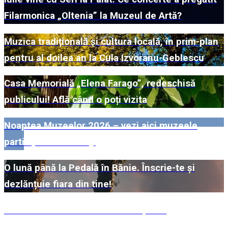
Filarmonica „Oltenia” la Muzeul de Artă?
Muzica tradițională și cultura locală, în prim-plan
pentru al doilea an la Cula Izvoranu-Geblescu
Casa Memorială „Elena Farago”, redeschisă
publicului! Află când o poți vizita
Noaptea Muzeelor 2026 – vezi aici muzeele
participante din Dolj!
O lună până la Pedală în Bănie. Înscrie-te și
dezlănțuie fiara din tine!
#WillMatters. Festivalul Internațional
Shakespeare vine cu încă o ediție spectaculoasă