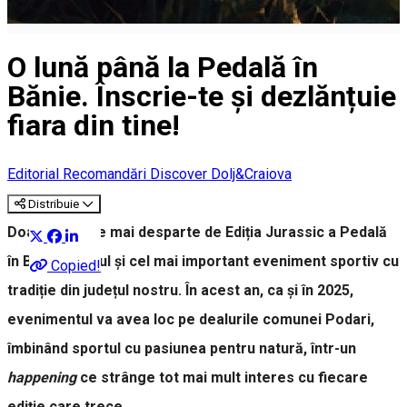
O lună până la Pedală în
Bănie. Înscrie-te și dezlănțuie
fiara din tine!
Editorial
Recomandări Discover Dolj&Craiova
Distribuie
Doar o lună ne mai desparte de Ediția Jurassic a Pedală
în Bănie, primul și cel mai important eveniment sportiv cu
Copied!
tradiție din județul nostru. În acest an, ca și în 2025,
evenimentul va avea loc pe dealurile comunei Podari,
îmbinând sportul cu pasiunea pentru natură, într-un
happening
ce strânge tot mai mult interes cu fiecare
ediție care trece.