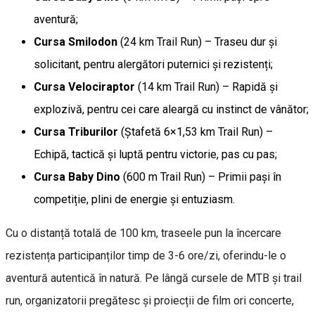
aventură;
Cursa Smilodon
(24 km Trail Run) – Traseu dur și
solicitant, pentru alergători puternici și rezistenți;
Cursa Velociraptor
(14 km Trail Run) – Rapidă și
explozivă, pentru cei care aleargă cu instinct de vânător;
Cursa Triburilor
(Ștafetă 6×1,53 km Trail Run) –
Echipă, tactică și luptă pentru victorie, pas cu pas;
Cursa Baby Dino
(600 m Trail Run) – Primii pași în
competiție, plini de energie și entuziasm.
Cu o distanță totală de 100 km, traseele pun la încercare
rezistența participanților timp de 3-6 ore/zi, oferindu-le o
aventură autentică în natură. Pe lângă cursele de MTB și trail
run, organizatorii pregătesc și proiecții de film ori concerte,