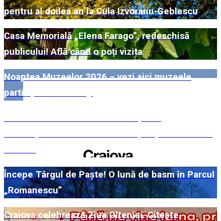
pentru al doilea an la Cula Izvoranu-Geblescu
Casa Memorială „Elena Farago”, redeschisă
publicului! Află când o poți vizita
Noaptea Muzeelor 2026 – vezi aici muzeele
participante din Dolj!
#WillMatters. Festivalul Internațional
Shakespeare vine cu încă o ediție spectaculoasă
în 2026
Începe Târgul de Paște! O lună de basm în Parcul
„Romanescu”
Craiova celebrează Ziua Olteniei. Citește