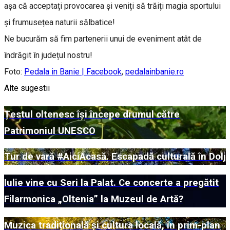
așa că acceptați provocarea și veniți să trăiți magia sportului
și frumusețea naturii sălbatice!
Ne bucurăm să fim partenerii unui de eveniment atât de
îndrăgit în județul nostru!
Foto:
Pedala in Banie | Facebook
,
pedalainbanie.ro
Alte sugestii
Țestul oltenesc își începe drumul către
Patrimoniul UNESCO
Tur de vară #AiciAcasă. Escapadă culturală în Dolj
Iulie vine cu Seri la Palat. Ce concerte a pregătit
Filarmonica „Oltenia” la Muzeul de Artă?
Muzica tradițională și cultura locală, în prim-plan