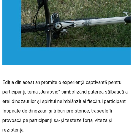
Ediția din acest an promite o experiență captivantă pentru
participanți, tema „Jurassic” simbolizând puterea sălbatică a
erei dinozaurilor și spiritul neîmblânzit al fiecărui participant.
Inspirate de dinozauri și triburi preistorice, traseele îi
provoacă pe participanți să-și testeze forța, viteza și
rezistența.