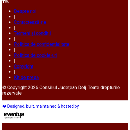
Despre noi
|
Contactează-ne
|
Termeni și condiții
|
Politica de confidențialitate
|
Politica de cookie-uri
|
Copyright
|
Kit de presă
© Copyright 2026 Consiliul Județean Dolj. Toate drepturile
rezervate
❤️ Designed, built, maintained & hosted by