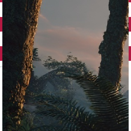
Închirieri auto
Închirieri biciclete
Taxi
Încărcare vehicule electrice
English