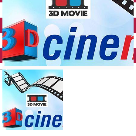
Închirieri auto
Închirieri biciclete
Taxi
Încărcare vehicule electrice
English