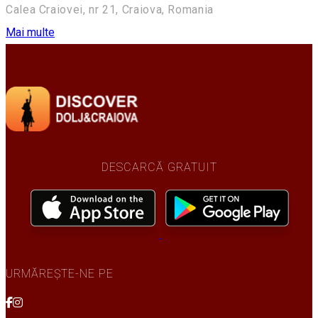
Calea Craiovei, nr 21, Craiova, Romania
Mai multe
DESCARCĂ GRATUIT
URMĂREȘTE-NE PE