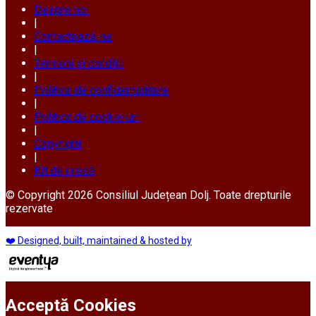
Despre noi
|
Contactează-ne
|
Termeni și condiții
|
Politica de confidențialitate
|
Politica de cookie-uri
|
Copyright
|
Kit de presă
© Copyright 2026 Consiliul Județean Dolj. Toate drepturile
rezervate
❤️ Designed, built, maintained & hosted by
Acceptă Cookies