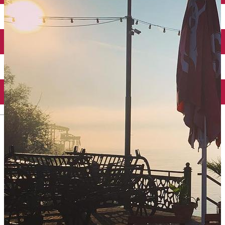
Închirieri auto
Închirieri biciclete
Taxi
Încărcare vehicule electrice
English