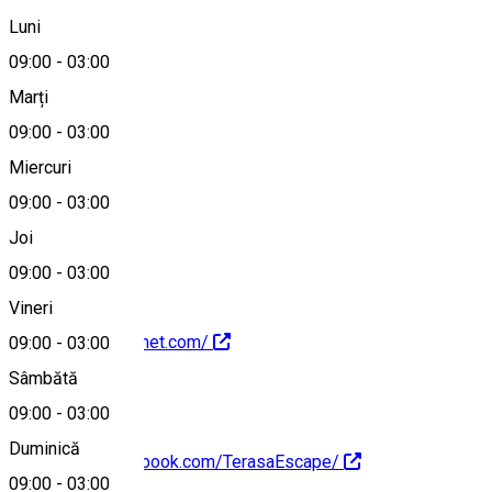
Bechet, Romania
Luni
09:00
-
03:00
Marți
Hartă
09:00
-
03:00
Miercuri
09:00
-
03:00
0251336895
Joi
09:00
-
03:00
Vineri
http://escapebechet.com/
09:00
-
03:00
Sâmbătă
09:00
-
03:00
Duminică
https://www.facebook.com/TerasaEscape/
09:00
-
03:00