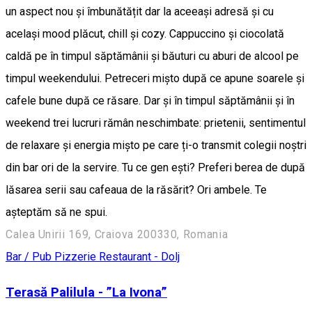
un aspect nou și îmbunătățit dar la aceeași adresă și cu
același mood plăcut, chill și cozy. Cappuccino și ciocolată
caldă pe în timpul săptămânii și băuturi cu aburi de alcool pe
timpul weekendului. Petreceri mișto după ce apune soarele și
cafele bune după ce răsare. Dar și în timpul săptămânii și în
weekend trei lucruri rămân neschimbate: prietenii, sentimentul
de relaxare și energia mișto pe care ți-o transmit colegii noștri
din bar ori de la servire. Tu ce gen ești? Preferi berea de după
lăsarea serii sau cafeaua de la răsărit? Ori ambele. Te
așteptăm să ne spui.
Calea Unirii 169, Craiova 200330, Romania
Bar / Pub
Pizzerie
Restaurant - Dolj
Terasă Palilula - ”La Ivona”