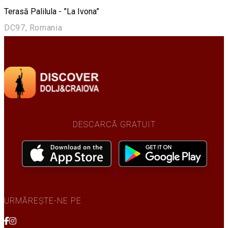
Terasă Palilula - ”La Ivona”
DC97, Romania
DESCARCĂ GRATUIT
URMĂREȘTE-NE PE