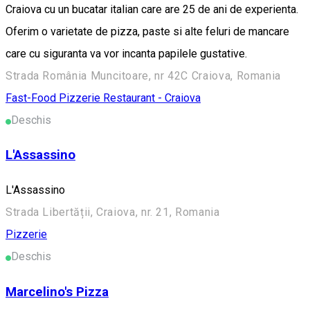
Craiova cu un bucatar italian care are 25 de ani de experienta.
Oferim o varietate de pizza, paste si alte feluri de mancare
care cu siguranta va vor incanta papilele gustative.
Strada România Muncitoare, nr 42C Craiova, Romania
Fast-Food
Pizzerie
Restaurant - Craiova
Deschis
L'Assassino
L'Assassino
Strada Libertății, Craiova, nr. 21, Romania
Pizzerie
Deschis
Marcelino's Pizza