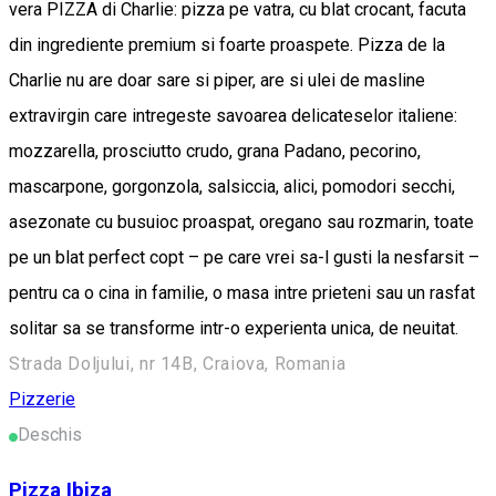
vera PIZZA di Charlie: pizza pe vatra, cu blat crocant, facuta
din ingrediente premium si foarte proaspete. Pizza de la
Charlie nu are doar sare si piper, are si ulei de masline
extravirgin care intregeste savoarea delicateselor italiene:
mozzarella, prosciutto crudo, grana Padano, pecorino,
mascarpone, gorgonzola, salsiccia, alici, pomodori secchi,
asezonate cu busuioc proaspat, oregano sau rozmarin, toate
pe un blat perfect copt – pe care vrei sa-l gusti la nesfarsit –
pentru ca o cina in familie, o masa intre prieteni sau un rasfat
solitar sa se transforme intr-o experienta unica, de neuitat.
Strada Doljului, nr 14B, Craiova, Romania
Pizzerie
Deschis
Pizza Ibiza