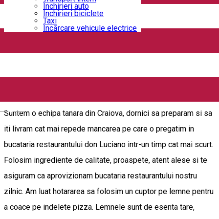
Închirieri auto
Închirieri biciclete
Pizzerie Resturant Don Lucianoo Bailesti
Taxi
Încărcare vehicule electrice
Strada Victoriei, nr 116, Băilești, Romania
Pizzerie
Deschis
Don Luciano Pizza & Trattoria
English
Suntem o echipa tanara din Craiova, dornici sa preparam si sa
iti livram cat mai repede mancarea pe care o pregatim in
bucataria restaurantului don Luciano intr-un timp cat mai scurt.
Folosim ingrediente de calitate, proaspete, atent alese si te
asiguram ca aprovizionam bucataria restaurantului nostru
zilnic. Am luat hotararea sa folosim un cuptor pe lemne pentru
a coace pe indelete pizza. Lemnele sunt de esenta tare,