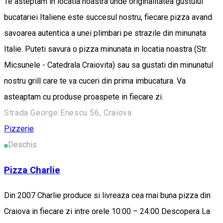
Te asteptam in locatia noastra unde originalitatea gustului
bucatariei Italiene este succesul nostru, fiecare pizza avand
savoarea autentica a unei plimbari pe strazile din minunata
Italie. Puteti savura o pizza minunata in locatia noastra (Str.
Micsunele - Catedrala Craiovita) sau sa gustati din minunatul
nostru grill care te va cuceri din prima imbucatura. Va
asteaptam cu produse proaspete in fiecare zi.
Strada George Enescu 56, Craiova
Pizzerie
Deschis
Pizza Charlie
Din 2007 Charlie produce si livreaza cea mai buna pizza din
Craiova in fiecare zi intre orele 10:00 – 24:00 Descopera La