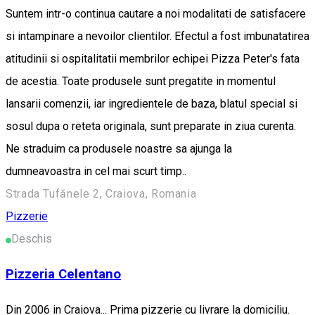
Suntem intr-o continua cautare a noi modalitati de satisfacere
si intampinare a nevoilor clientilor. Efectul a fost imbunatatirea
atitudinii si ospitalitatii membrilor echipei Pizza Peter's fata
de acestia. Toate produsele sunt pregatite in momentul
lansarii comenzii, iar ingredientele de baza, blatul special si
sosul dupa o reteta originala, sunt preparate in ziua curenta.
Ne straduim ca produsele noastre sa ajunga la
dumneavoastra in cel mai scurt timp..
Strada Tufănele 2, Craiova, Romania
Pizzerie
Deschis
Pizzeria Celentano
Din 2006 in Craiova... Prima pizzerie cu livrare la domiciliu.