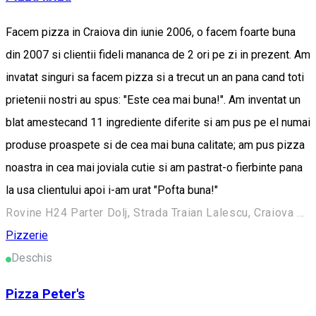
Facem pizza in Craiova din iunie 2006, o facem foarte buna
din 2007 si clientii fideli mananca de 2 ori pe zi in prezent. Am
invatat singuri sa facem pizza si a trecut un an pana cand toti
prietenii nostri au spus: "Este cea mai buna!". Am inventat un
blat amestecand 11 ingrediente diferite si am pus pe el numai
produse proaspete si de cea mai buna calitate; am pus pizza
noastra in cea mai joviala cutie si am pastrat-o fierbinte pana
la usa clientului apoi i-am urat "Pofta buna!"
Rovine H24 Parter Dolj, Strada Traian Lalescu, Craiova 200040, Romania
Pizzerie
Deschis
Pizza Peter's