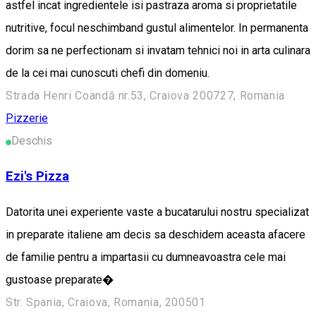
astfel incat ingredientele isi pastraza aroma si proprietatile
nutritive, focul neschimband gustul alimentelor. In permanenta
dorim sa ne perfectionam si invatam tehnici noi in arta culinara
de la cei mai cunoscuti chefi din domeniu.
Strada Henri Coandă nr.53, Craiova 200727, Romania
Pizzerie
Deschis
Ezi's Pizza
Datorita unei experiente vaste a bucatarului nostru specializat
in preparate italiene am decis sa deschidem aceasta afacere
de familie pentru a impartasii cu dumneavoastra cele mai
gustoase preparate�
Str. Spania, Craiova, Romania, 200501