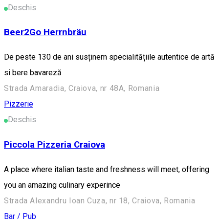
Deschis
Beer2Go Herrnbräu
De peste 130 de ani susținem specialitățiile autentice de artă
si bere bavareză
Strada Amaradia, Craiova, nr 48A, Romania
Pizzerie
Deschis
Piccola Pizzeria Craiova
A place where italian taste and freshness will meet, offering
you an amazing culinary experince
Strada Alexandru Ioan Cuza, nr 18, Craiova, Romania
Bar / Pub