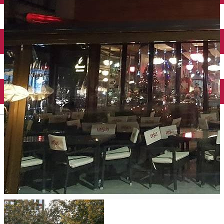
Închirieri auto
Închirieri biciclete
Taxi
Încărcare vehicule electrice
English