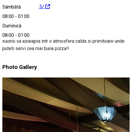
487533744759615/
Sâmbătă
08:00
-
01:00
Despre
Duminică
08:00
-
01:00
Kasho va asteapta intr o atmosfera calda si primitoare unde
puteti servi cea mai buna pizza!!
Photo Gallery