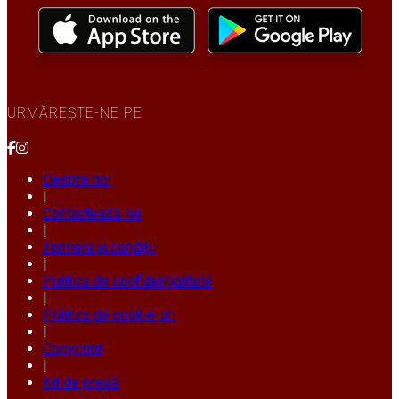
URMĂREȘTE-NE PE
Despre noi
|
Contactează-ne
|
Termeni și condiții
|
Politica de confidențialitate
|
Politica de cookie-uri
|
Copyright
|
Kit de presă