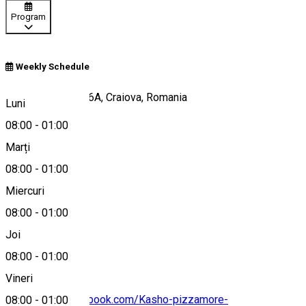
Program
Weekly Schedule
Calea București 46A, Craiova, Romania
Luni
08:00
-
01:00
Marți
Hartă
08:00
-
01:00
Miercuri
08:00
-
01:00
0785557030
Joi
08:00
-
01:00
Vineri
https://www.facebook.com/Kasho-pizzamore-
08:00
-
01:00