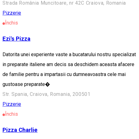
Strada România Muncitoare, nr 42C Craiova, Romania
Pizzerie
Închis
Ezi's Pizza
Datorita unei experiente vaste a bucatarului nostru specializat
in preparate italiene am decis sa deschidem aceasta afacere
de familie pentru a impartasii cu dumneavoastra cele mai
gustoase preparate�
Str. Spania, Craiova, Romania, 200501
Pizzerie
Închis
Pizza Charlie