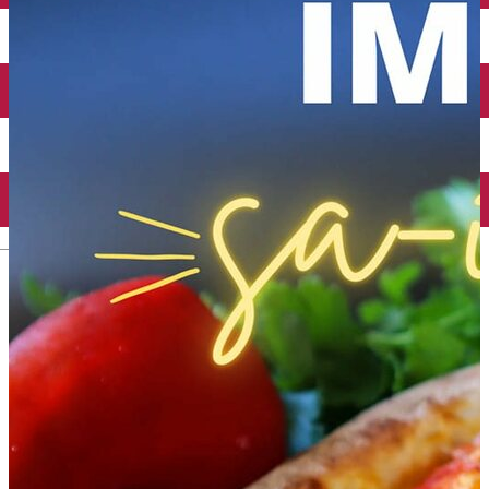
Închirieri auto
Închirieri biciclete
Taxi
Încărcare vehicule electrice
English