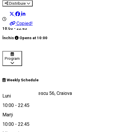
Distribuie
Copied!
10:00 - 22:45
Închis
Opens at
10:00
Program
Weekly Schedule
Strada George Enescu 56, Craiova
Luni
10:00
-
22:45
Marți
Hartă
10:00
-
22:45