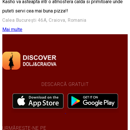
Kasho va asteapta intr o atmosfera calda si primitoare unde
puteti servi cea mai buna pizza!!
Calea București 46A, Craiova, Romania
Mai multe
DESCARCĂ GRATUIT
URMĂREȘTE-NE PE