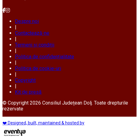
Despre noi
|
Contactează-ne
|
Termeni și condiții
|
Politica de confidențialitate
|
Politica de cookie-uri
|
Copyright
|
Kit de presă
© Copyright 2026 Consiliul Județean Dolj. Toate drepturile
rezervate
❤️ Designed, built, maintained & hosted by