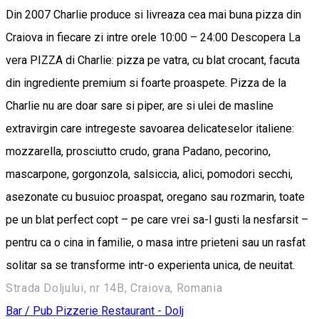
Din 2007 Charlie produce si livreaza cea mai buna pizza din
Craiova in fiecare zi intre orele 10:00 – 24:00 Descopera La
vera PIZZA di Charlie: pizza pe vatra, cu blat crocant, facuta
din ingrediente premium si foarte proaspete. Pizza de la
Charlie nu are doar sare si piper, are si ulei de masline
extravirgin care intregeste savoarea delicateselor italiene:
mozzarella, prosciutto crudo, grana Padano, pecorino,
mascarpone, gorgonzola, salsiccia, alici, pomodori secchi,
asezonate cu busuioc proaspat, oregano sau rozmarin, toate
pe un blat perfect copt – pe care vrei sa-l gusti la nesfarsit –
pentru ca o cina in familie, o masa intre prieteni sau un rasfat
solitar sa se transforme intr-o experienta unica, de neuitat.
Strada Doljului, nr 14B, Craiova, Romania
Bar / Pub
Pizzerie
Restaurant - Dolj