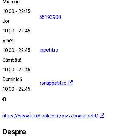
Miercuri
10:00
-
22:45
0761021240
•
0755193908
Joi
10:00
-
22:45
Vineri
office@pizzabonappetit.ro
10:00
-
22:45
Sâmbătă
10:00
-
22:45
Duminică
http://www.pizzabonappetit.ro
10:00
-
22:45
https://www.facebook.com/pizzabonappetit/
Despre