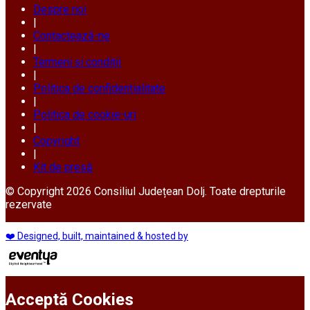
Despre noi
|
Contactează-ne
|
Termeni și condiții
|
Politica de confidențialitate
|
Politica de cookie-uri
|
Copyright
|
Kit de presă
© Copyright 2026 Consiliul Județean Dolj. Toate drepturile
rezervate
❤️ Designed, built, maintained & hosted by
Acceptă Cookies