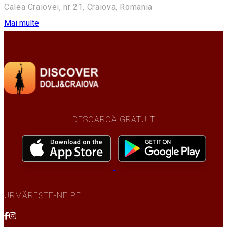
Calea Craiovei, nr 21, Craiova, Romania
Mai multe
DESCARCĂ GRATUIT
URMĂREȘTE-NE PE