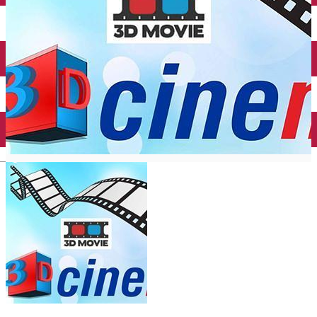
Închirieri auto
Închirieri biciclete
Taxi
Încărcare vehicule electrice
English