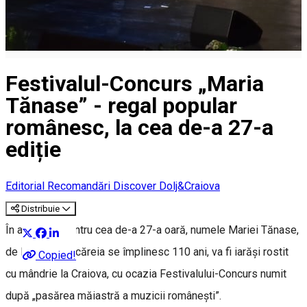
Festivalul-Concurs „Maria
Tănase” - regal popular
românesc, la cea de-a 27-a
ediție
Editorial
Recomandări Discover Dolj&Craiova
Distribuie
În acest an, pentru cea de-a 27-a oară, numele Mariei Tănase,
de la nașterea căreia se împlinesc 110 ani, va fi iarăși rostit
Copied!
cu mândrie la Craiova, cu ocazia Festivalului-Concurs numit
după „pasărea măiastră a muzicii românești”.