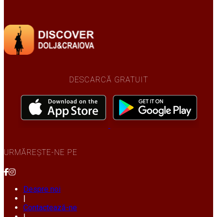
DESCARCĂ GRATUIT
URMĂREȘTE-NE PE
Despre noi
|
Contactează-ne
|