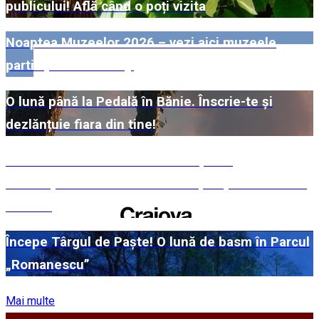
publicului! Află când o poți vizita
Noaptea Muzeelor 2026 – vezi aici muzeele
participante din Dolj!
O lună până la Pedală în Bănie. Înscrie-te și
dezlănțuie fiara din tine!
#WillMatters. Festivalul Internațional
Shakespeare vine cu încă o ediție spectaculoasă
în 2026
Începe Târgul de Paște! O lună de basm în Parcul
„Romanescu”
Mai multe