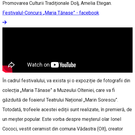
Promovarea Culturii Tradiționale Dolj, Amelia Etegan.
Festivalul-Concurs „Maria Tănase” - facebook
În cadrul festivalului, va exista și o expoziție de fotografii din
colecția „Maria Tănase” a Muzeului Olteniei, care va fi
găzduită de foaierul Teatrului Național „Marin Sorescu”.
Totodată, trofeele acestei ediții sunt realizate, în premieră, de
un meșter popular. Este vorba despre meșterul olar Ionel
Cococi, vestit ceramist din comuna Vădastra (Olt), creator