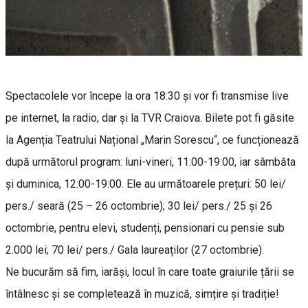
Spectacolele vor începe la ora 18:30 și vor fi transmise live
pe internet, la radio, dar și la TVR Craiova. Bilete pot fi găsite
la Agenția Teatrului Național „Marin Sorescu“, ce funcționează
după următorul program: luni-vineri, 11:00-19:00, iar sâmbăta
și duminica, 12:00-19:00. Ele au următoarele prețuri: 50 lei/
pers./ seară (25 – 26 octombrie); 30 lei/ pers./ 25 și 26
octombrie, pentru elevi, studenți, pensionari cu pensie sub
2.000 lei; 70 lei/ pers./ Gala laureaților (27 octombrie).
Ne bucurăm să fim, iarăși, locul în care toate graiurile țării se
întâlnesc și se completează în muzică, simțire și tradiție!