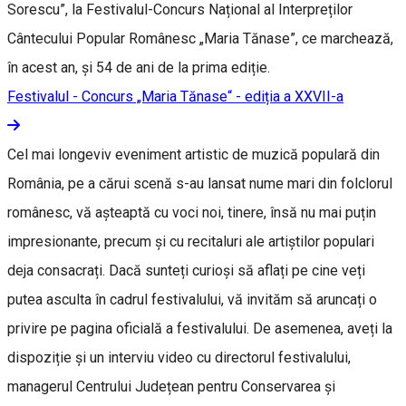
Sorescu”, la Festivalul-Concurs Național al Interpreților
Cântecului Popular Românesc „Maria Tănase”, ce marchează,
în acest an, și 54 de ani de la prima ediție.
Festivalul - Concurs „Maria Tănase“ - ediția a XXVII-a
Cel mai longeviv eveniment artistic de muzică populară din
România, pe a cărui scenă s-au lansat nume mari din folclorul
românesc, vă așteaptă cu voci noi, tinere, însă nu mai puțin
impresionante, precum și cu recitaluri ale artiștilor populari
deja consacrați. Dacă sunteți curioși să aflați pe cine veți
putea asculta în cadrul festivalului, vă invităm să aruncați o
privire pe pagina oficială a festivalului. De asemenea, aveți la
dispoziție și un interviu video cu directorul festivalului,
managerul Centrului Județean pentru Conservarea și