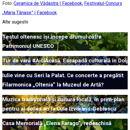
Foto:
Ceramica de Vădastra | Facebook
,
Festivalul-Concurs
„Maria Tănase” | Facebook
Alte sugestii
Țestul oltenesc își începe drumul către
Patrimoniul UNESCO
Tur de vară #AiciAcasă. Escapadă culturală în Dolj
Iulie vine cu Seri la Palat. Ce concerte a pregătit
Filarmonica „Oltenia” la Muzeul de Artă?
Muzica tradițională și cultura locală, în prim-plan
pentru al doilea an la Cula Izvoranu-Geblescu
Casa Memorială „Elena Farago”, redeschisă