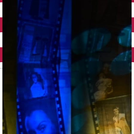
Închirieri auto
Închirieri biciclete
Taxi
Încărcare vehicule electrice
English