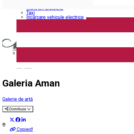
Închirieri auto
Închirieri biciclete
Taxi
Încărcare vehicule electrice
English
Galeria Aman
Galerie de artă
Distribuie
Copied!