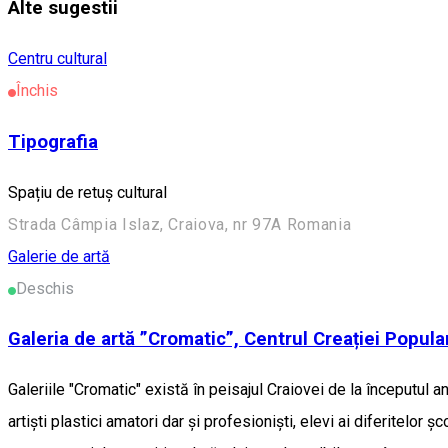
Alte sugestii
Centru cultural
Închis
Tipografia
Spațiu de retuș cultural
Strada Câmpia Islaz, Craiova, nr 97A Romania
Galerie de artă
Deschis
Galeria de artă ”Cromatic”, Centrul Creației Popula
Galeriile "Cromatic" există în peisajul Craiovei de la începutul 
artişti plastici amatori dar şi profesionişti, elevi ai diferitelor ş