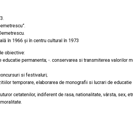
3.
Demetrescu”.
n Demetrescu.
lă în 1966 şi în centru cultural în 1973
le obiective:
de educatie permanenta; -. conservarea si transmiterea valorilor mo
oncursuri si festivaluri;
iilor temporare, elaborarea de monografii si lucrari de educatie c
or cetatenilor, indiferent de rasa, nationalitate, vârsta, sex, etni
 moralitate.