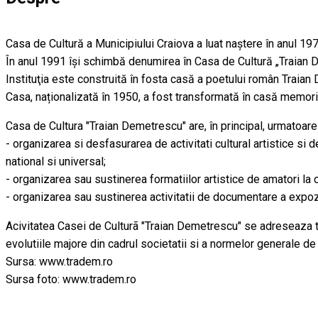
Casa de Cultură a Municipiului Craiova a luat naștere în anul 197
În anul 1991 își schimbă denumirea în Casa de Cultură „Traian 
Instituţia este construită în fosta casă a poetului român Traia
Casa, naționalizată în 1950, a fost transformată în casă memoria
Casa de Cultura "Traian Demetrescu" are, în principal, urmatoare
- organizarea si desfasurarea de activitati cultural artistice si 
national si universal;
- organizarea sau sustinerea formatiilor artistice de amatori la c
- organizarea sau sustinerea activitatii de documentare a expozit
Acivitatea Casei de Culturã "Traian Demetrescu" se adreseaza tutur
evolutiile majore din cadrul societatii si a normelor generale de
Sursa: www.tradem.ro
Sursa foto: www.tradem.ro