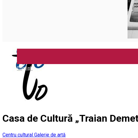
Închirieri auto
Închirieri biciclete
Taxi
Încărcare vehicule electrice
English
Casa de Cultură „Traian Deme
Centru cultural
Galerie de artă