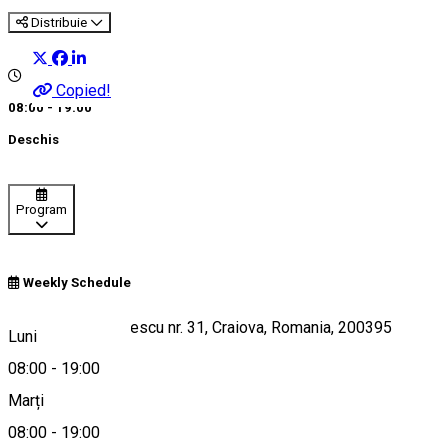
Distribuie
Copied!
08:00 - 19:00
Deschis
Program
Weekly Schedule
str. Traian Demetrescu nr. 31, Craiova, Romania, 200395
Luni
08:00
-
19:00
Marți
Hartă
08:00
-
19:00