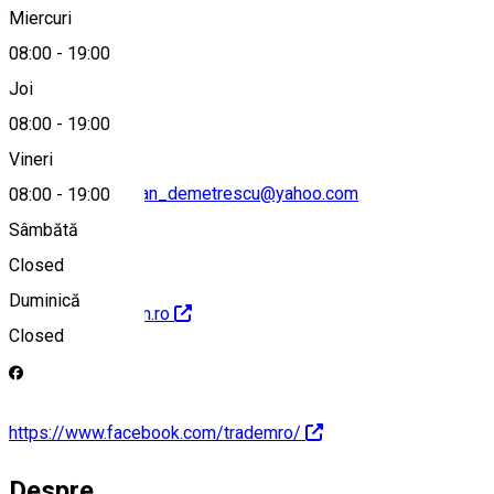
Miercuri
08:00
-
19:00
0351 413 369
Joi
08:00
-
19:00
Vineri
casa_cultura_traian_demetrescu@yahoo.com
08:00
-
19:00
Sâmbătă
Closed
Duminică
http://www.tradem.ro
Closed
https://www.facebook.com/trademro/
Despre