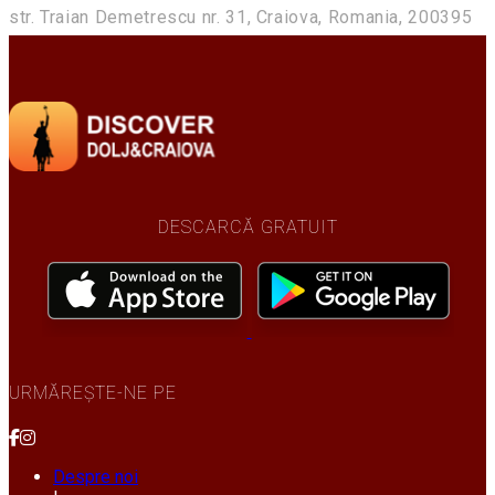
str. Traian Demetrescu nr. 31, Craiova, Romania, 200395
DESCARCĂ GRATUIT
URMĂREȘTE-NE PE
Despre noi