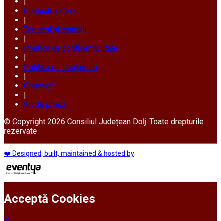
|
Contactează-ne
|
Termeni și condiții
|
Politica de confidențialitate
|
Politica de cookie-uri
|
Copyright
|
Kit de presă
© Copyright 2026 Consiliul Județean Dolj. Toate drepturile
rezervate
❤️ Designed, built, maintained & hosted by
Acceptă Cookies