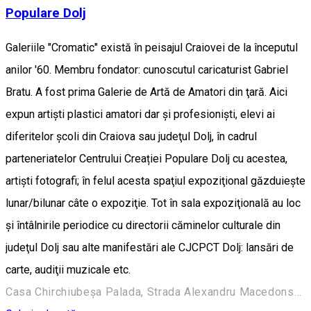
Populare Dolj
Galeriile "Cromatic" există în peisajul Craiovei de la începutul
anilor '60. Membru fondator: cunoscutul caricaturist Gabriel
Bratu. A fost prima Galerie de Artă de Amatori din ţară. Aici
expun artişti plastici amatori dar şi profesionişti, elevi ai
diferitelor şcoli din Craiova sau judeţul Dolj, în cadrul
parteneriatelor Centrului Creației Populare Dolj cu acestea,
artişti fotografi; în felul acesta spaţiul expoziţional găzduieşte
lunar/bilunar câte o expoziţie. Tot în sala expoziţională au loc
şi întâlnirile periodice cu directorii căminelor culturale din
judeţul Dolj sau alte manifestări ale CJCPCT Dolj: lansări de
carte, audiţii muzicale etc.
Casa Chirchiubeșa Palada, Strada Alexandru Macedonski 28, Craiova 200383, România