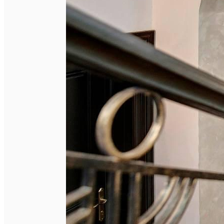
Închirieri auto
Închirieri biciclete
Taxi
Încărcare vehicule electrice
English