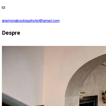
anemonaboutiquehotel@gmail.com
Despre