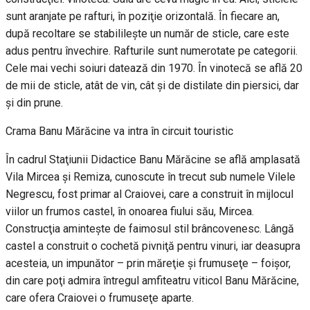
sunt aranjate pe rafturi, în poziţie orizontală. În fiecare an,
după recoltare se stabilileşte un număr de sticle, care este
adus pentru învechire. Rafturile sunt numerotate pe categorii.
Cele mai vechi soiuri datează din 1970. În vinotecă se află 20
de mii de sticle, atât de vin, cât şi de distilate din piersici, dar
şi din prune.
Crama Banu Mărăcine va intra în circuit touristic
În cadrul Staţiunii Didactice Banu Mărăcine se află amplasată
Vila Mircea şi Remiza, cunoscute în trecut sub numele Vilele
Negrescu, fost primar al Craiovei, care a construit în mijlocul
viilor un frumos castel, în onoarea fiului său, Mircea.
Construcţia aminteşte de faimosul stil brâncovenesc. Lângă
castel a construit o cochetă pivniţă pentru vinuri, iar deasupra
acesteia, un impunător – prin măreţie şi frumuseţe – foişor,
din care poţi admira întregul amfiteatru viticol Banu Mărăcine,
care ofera Craiovei o frumuseţe aparte.