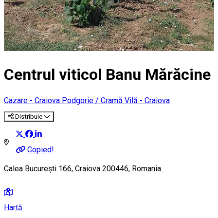
Centrul viticol Banu Mărăcine
Cazare - Craiova
Podgorie / Cramă
Vilă - Craiova
Distribuie
Copied!
Calea București 166, Craiova 200446, Romania
Hartă