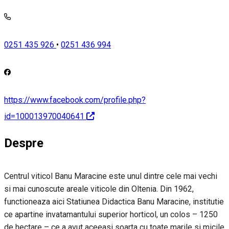
0251 435 926
•
0251 436 994
https://www.facebook.com/profile.php?
id=100013970040641
Despre
Centrul viticol Banu Maracine este unul dintre cele mai vechi
si mai cunoscute areale viticole din Oltenia. Din 1962,
functioneaza aici Statiunea Didactica Banu Maracine, institutie
ce apartine invatamantului superior horticol, un colos – 1250
de hectare – ce a avut aceeasi soarta cu toate marile si micile