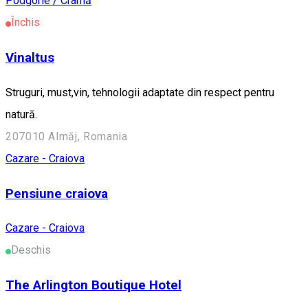
Podgorie / Cramă
Închis
Vinaltus
Struguri, must,vin, tehnologii adaptate din respect pentru
natură.
207010 Almăj, Romania
Cazare - Craiova
Pensiune craiova
Cazare - Craiova
Deschis
The Arlington Boutique Hotel