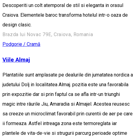
Descoperiti un colt atemporal de stil si eleganta in orasul
Craiova. Elementele baroc transforma hotelul intr-o oaza de
design clasic.
Brazda lui Novac 79E, Craiova, Romania
Podgorie / Cramă
Viile Almaj
Plantatiile sunt amplasate pe dealurile din jumatatea nordica a
judetului Dolj in localitatea Almaj. pozitia este una favorabila
prin expozitie dar si prin faptul ca se afla intr-un triunghi
magic intre râurile Jiu, Amaradia si Almajel. Acestea reusesc
sa creeze un microclimat favorabil prin curentii de aer pe care
ii formeaza. Astfel intreaga zona este termoreglata iar
plantele de vita-de-vie si strugurii parcurg perioade optime