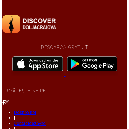
DESCARCĂ GRATUIT
URMĂREȘTE-NE PE
Despre noi
|
Contactează-ne
|