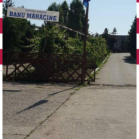
Închirieri auto
Închirieri biciclete
Taxi
Încărcare vehicule electrice
English