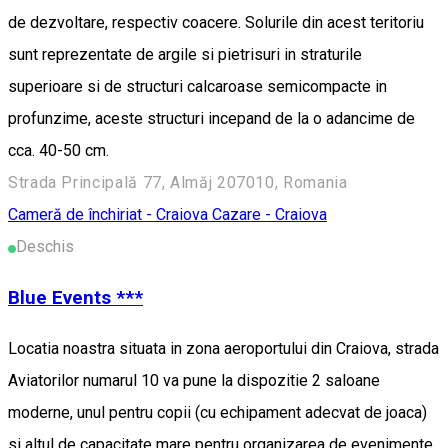
de dezvoltare, respectiv coacere. Solurile din acest teritoriu
sunt reprezentate de argile si pietrisuri in straturile
superioare si de structuri calcaroase semicompacte in
profunzime, aceste structuri incepand de la o adancime de
cca. 40-50 cm.
Strada Principală 77, Almăj 207010, Romania
Cameră de închiriat - Craiova
Cazare - Craiova
Deschis
Blue Events ***
Locatia noastra situata in zona aeroportului din Craiova, strada
Aviatorilor numarul 10 va pune la dispozitie 2 saloane
moderne, unul pentru copii (cu echipament adecvat de joaca)
si altul de capacitate mare pentru organizarea de evenimente.