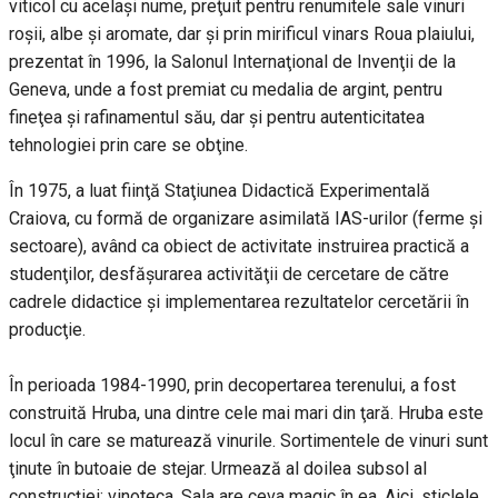
viticol cu acelaşi nume, preţuit pentru renumitele sale vinuri
roşii, albe şi aromate, dar şi prin mirificul vinars Roua plaiului,
prezentat în 1996, la Salonul Internaţional de Invenţii de la
Geneva, unde a fost premiat cu medalia de argint, pentru
fineţea şi rafinamentul său, dar şi pentru autenticitatea
tehnologiei prin care se obţine.
În 1975, a luat fiinţă Staţiunea Didactică Experimentală
Craiova, cu formă de organizare asimilată IAS-urilor (ferme şi
sectoare), având ca obiect de activitate instruirea practică a
studenţilor, desfăşurarea activităţii de cercetare de către
cadrele didactice şi implementarea rezultatelor cercetării în
producţie.
În perioada 1984-1990, prin decopertarea terenului, a fost
construită Hruba, una dintre cele mai mari din ţară. Hruba este
locul în care se maturează vinurile. Sortimentele de vinuri sunt
ţinute în butoaie de stejar. Urmează al doilea subsol al
construcţiei: vinoteca. Sala are ceva magic în ea. Aici, sticlele