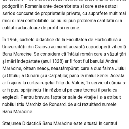
podgorii in Romania ante-decembrista si care este astazi
serios concurat de proprietatile private, cu suprafete mult mai
mici si mai controlabile, ce nu isi pun problema cantitatii ci a
calitatii aducatoare de profit si renume.
În 1966, cadrele didactice de la Facultatea de Horticultură a
Universităţii din Craiova au numit această capodoperă viticolă
Banu Maracine. Se considera că întâiul român care a văzut ţări
şi mări îndepărtate (anul 1328) ar fi fost fiul banului Andrei
Mărăcine, oltean neaoş, neastâmpărat, care a dus faima Jiului
şi Oltului, a Dunării şi a Carpaţilor, până la malul Senei. Acesta
ar fi ajuns la curtea regelui Filip de Valois, în serviciul căruia s-
ar fi pus, sprijinindu-l în războiul pe care tocmai îl purta cu
englezii. Pentru bravura faptelor sale de vitejie i s-a atribuit
nobilul titlu Marchiz de Ronsard, de aici rezultând numele
Banu Mărăcine.
Staţiunea Didactică Banu Mărăcine este situată în centrul