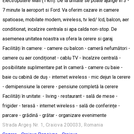
Electroputere Mall (1 km). De la unitate se poate ajunge in 3 -
7 minute la aeroport si Ford. Va oferim cazare in camere
spatioase, mobilate modern, wireless, tv led/ lcd, balcon, aer
conditionat, incalzire centrala si apa calda non-stop. De
asemenea unitatea noastra va ofera la cerere si garaj.
Facilități în camere: - camere cu balcon - cameră nefumători -
camere cu aer condiționat - cablu TV - încalzire centrală -
posibilitate suplimentare pat în cameră - camere cu baie -
baie cu cabină de duș - internet wireless - mic dejun la cerere
- demipensiune la cerere - pensiune completă la cerere
Facilități în unitate: - living - restaurant - sală de mese -
frigider - terasă - internet wireless - sală de conferințe -
parcare - grădină - grătar - organizare evenimente
Strada Argeș Nr. 1, Craiova 200033, Romania