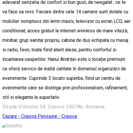
adevarat senzatia de confort si bun gust, de neegalat , ce te
va face sa revii. Fiecare dintre cele 14 camere sunt dotate cu
mobilier somptuos din lemn masiv, televizor cu ecran LCD, aer
conditionat, acces gratuit la internet wireless de mare viteză,
minibar, grup sanitar propriu, cabina de dus echipata cu masaj
si radio, feon, toate fiind atent alese, pentru confortul si
incantarea oaspetilor. Hanul Andriței este o locație premium
ce oferă servicii de înaltă calitate în domeniul organizării de
evenimente. Cuprinde 3 locatii superbe, fiind un centru de
evenimente care se distinge prin profesionalism, rafinament,
stil si eleganta la superlativ.
Strada Viitorului 34, Craiova 200786, Romania
Cazare - Craiova
Pensiune - Craiova
Deschis