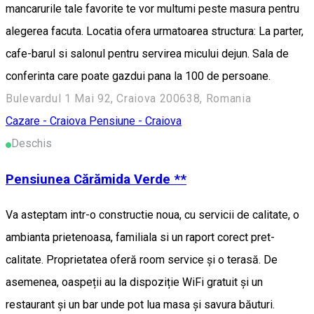
mancarurile tale favorite te vor multumi peste masura pentru
alegerea facuta. Locatia ofera urmatoarea structura: La parter,
cafe-barul si salonul pentru servirea micului dejun. Sala de
conferinta care poate gazdui pana la 100 de persoane.
Bulevardul 1 Mai 92, Craiova 200638, Romania
Cazare - Craiova
Pensiune - Craiova
Deschis
Pensiunea Cărămida Verde **
Va asteptam intr-o constructie noua, cu servicii de calitate, o
ambianta prietenoasa, familiala si un raport corect pret-
calitate. Proprietatea oferă room service şi o terasă. De
asemenea, oaspeții au la dispoziție WiFi gratuit și un
restaurant și un bar unde pot lua masa și savura băuturi.