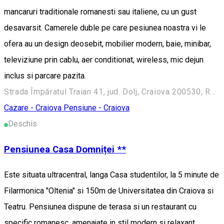
mancaruri traditionale romanesti sau italiene, cu un gust
desavarsit. Camerele duble pe care pesiunea noastra vi le
ofera au un design deosebit, mobilier modern, baie, minibar,
televiziune prin cablu, aer conditionat, wireless, mic dejun
inclus si parcare pazita.
Strada Împăratul Traian 41, jud. Dolj, Craiova 200530, Romania
Cazare - Craiova
Pensiune - Craiova
Deschis
Pensiunea Casa Domniței **
Este situata ultracentral, langa Casa studentilor, la 5 minute de
Filarmonica "Oltenia" si 150m de Universitatea din Craiova si
Teatru. Pensiunea dispune de terasa si un restaurant cu
specific romanesc, amenajate in stil modern si relaxant.