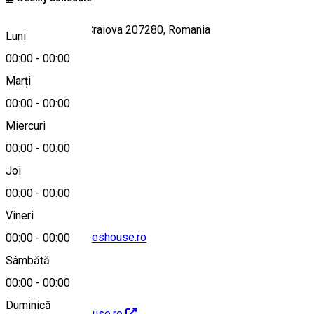
Strada Zorilor 8, Craiova 207280, Romania
Luni
00:00
-
00:00
Marți
Hartă
00:00
-
00:00
Miercuri
00:00
-
00:00
40351469254
Joi
00:00
-
00:00
Vineri
rezervari@bruxelleshouse.ro
00:00
-
00:00
Sâmbătă
00:00
-
00:00
Duminică
http://bruxelleshouse.ro