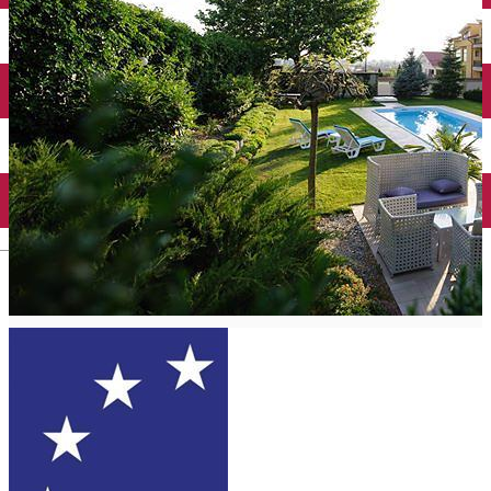
Închirieri auto
Închirieri biciclete
Taxi
Încărcare vehicule electrice
English