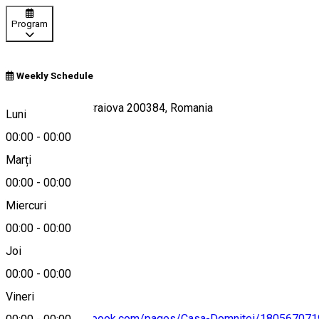
Program
Weekly Schedule
Strada Arieș 12, Craiova 200384, Romania
Luni
00:00
-
00:00
Marți
Hartă
00:00
-
00:00
Miercuri
00:00
-
00:00
+40766229017
Joi
00:00
-
00:00
Vineri
https://www.facebook.com/pages/Casa-Domnitei/18056707