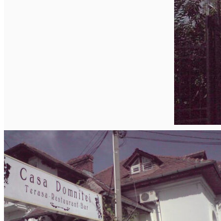
Închirieri auto
Închirieri biciclete
Taxi
Încărcare vehicule electrice
English