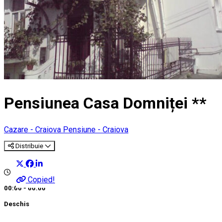
Pensiunea Casa Domniței **
Cazare - Craiova
Pensiune - Craiova
Distribuie
Copied!
00:00 - 00:00
Deschis