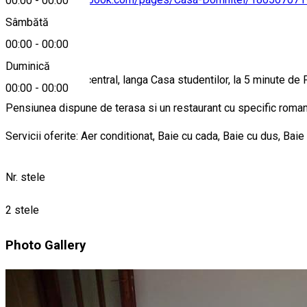
00:00
-
00:00
Sâmbătă
Despre
00:00
-
00:00
Duminică
Este situata ultracentral, langa Casa studentilor, la 5 minute de
00:00
-
00:00
Pensiunea dispune de terasa si un restaurant cu specific romane
Servicii oferite: Aer conditionat, Baie cu cada, Baie cu dus, Bai
Nr. stele
2 stele
Photo Gallery