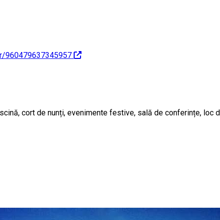
Ear/960479637345957
cină, cort de nunți, evenimente festive, sală de conferințe, loc d