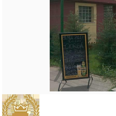
Închirieri auto
Închirieri biciclete
Taxi
Încărcare vehicule electrice
English