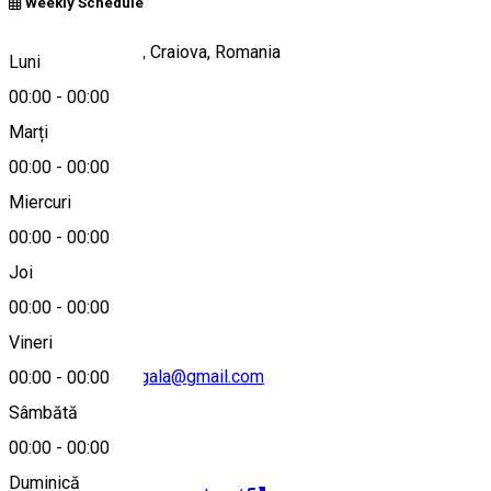
Weekly Schedule
Strada Râului 218, Craiova, Romania
Luni
00:00
-
00:00
Marți
Hartă
00:00
-
00:00
Miercuri
00:00
-
00:00
0784306006
Joi
00:00
-
00:00
Vineri
pensiuneacasaregala@gmail.com
00:00
-
00:00
Sâmbătă
00:00
-
00:00
Duminică