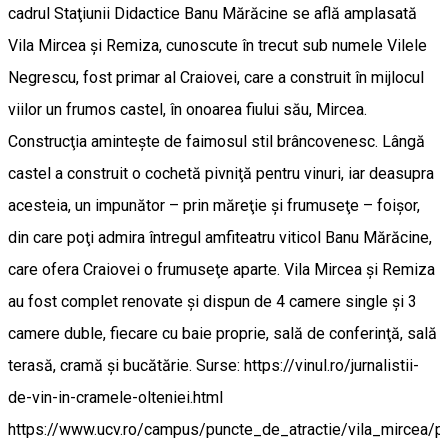
cadrul Staţiunii Didactice Banu Mărăcine se află amplasată
Vila Mircea şi Remiza, cunoscute în trecut sub numele Vilele
Negrescu, fost primar al Craiovei, care a construit în mijlocul
viilor un frumos castel, în onoarea fiului său, Mircea.
Construcţia aminteşte de faimosul stil brâncovenesc. Lângă
castel a construit o cochetă pivniţă pentru vinuri, iar deasupra
acesteia, un impunător – prin măreţie şi frumuseţe – foişor,
din care poţi admira întregul amfiteatru viticol Banu Mărăcine,
care ofera Craiovei o frumuseţe aparte. Vila Mircea şi Remiza
au fost complet renovate şi dispun de 4 camere single şi 3
camere duble, fiecare cu baie proprie, sală de conferinţă, sală
terasă, cramă şi bucătărie. Surse: https://vinul.ro/jurnalistii-
de-vin-in-cramele-olteniei.html
https://www.ucv.ro/campus/puncte_de_atractie/vila_mircea/p