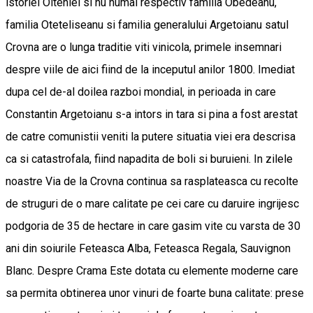
istoriei Olteniei si nu numai respectiv familia Obedeanu,
familia Oteteliseanu si familia generalului Argetoianu satul
Crovna are o lunga traditie viti vinicola, primele insemnari
despre viile de aici fiind de la inceputul anilor 1800. Imediat
dupa cel de-al doilea razboi mondial, in perioada in care
Constantin Argetoianu s-a intors in tara si pina a fost arestat
de catre comunistii veniti la putere situatia viei era descrisa
ca si catastrofala, fiind napadita de boli si buruieni. In zilele
noastre Via de la Crovna continua sa rasplateasca cu recolte
de struguri de o mare calitate pe cei care cu daruire ingrijesc
podgoria de 35 de hectare in care gasim vite cu varsta de 30
ani din soiurile Feteasca Alba, Feteasca Regala, Sauvignon
Blanc. Despre Crama Este dotata cu elemente moderne care
sa permita obtinerea unor vinuri de foarte buna calitate: prese