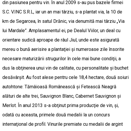
din pasiunea pentru vin. În anul 2009 s-au pus bazele firmei
S.C. V.INC S.R.L, iar un an mai târziu, s-a plantat via, la 10 de
km de Segarcea, în satul Drănic, via denumită mai târziu „Via
lui Mardale”. Amplasamentul ei, pe Dealul Viilor, un deal cu
orientare sudică aproape de râul Jiul, unde este asigurată
mereu o bună aerisire a plantaţiei şi numeroase zile însorite
necesare maturizării strugurilor în cele mai bune condiţii, a
dus la obţinerea unui vin de calitate, cu personalitate şi buchet
desăvârşit. Au fost alese pentru cele 18,4 hectare, două soiuri
autohtone: Tămâioasă Românească şi Fetească Neagră
alături de alte trei, Sauvignon Blanc, Cabernet Sauvignon şi
Merlot. În anul 2013 s-a obţinut prima producţie de vin, şi,
odată cu aceasta, primele două medalii la un concurs
internaţional de profil. Vinurile premiate cu medalii de argint