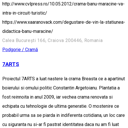
http://www.cvlpress.ro/10.05.2012/crama-banu-maracine-va-
intra-in-circuit-turistic/
https://www.xaaranovack.com/degustare-de-vin-la-statiunea-
didactica-banu-maracine/
Calea București 166, Craiova 200446, Romania
Podgorie / Cramă
7ARTS
Proiectul 7ARTS a luat nastere la crama Breasta ce a apartinut
boierului si omului politic Constantin Argetoianu. Plantatia a
fost reinnoita in anul 2009, iar vechea crama renovata si
echipata cu tehnologie de ultima generatie. O mostenire ce
probabil urma sa se piarda in indiferenta cotidiana, un loc care
cu siguranta nu si-ar fi pastrat identitatea daca nu am fi luat