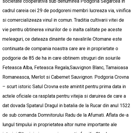
societate cooperativa sub denumirea Podgoria Segarcea in
cadrul careia cei 29 de podgoreni membri lucreaza via, vinifica
si comercializeaza vinul in comun. Traditia cultivarii vitei de
vie pentru obtinerea vinurilor de o inalta calitate pe aceste
meleaguri, ce dateaza dinainte de navalirile Otomane este
continuata de compania noastra care are in proprietate o
podgorie de 85 de ha in care obtinem struguri din soiurile
Feteasca Alba, Feteasca Regala,Sauvignon Blanc, Tamaioasa
Romaneasca, Merlot si Cabernet Sauvignon. Podgoria Crovna
– scurt istoric Satul Crovna este amintit pentru prima data in
actele oficiale ca rasplata pentru vitejia si daruirea de care a
dat dovada Spatarul Dragul in batalia de la Rucar din anul 1522
de sub comanda Domnitorului Radu de la Afumati. Aflata de-a
lungul timpului in proprietatea altor nume importante ale