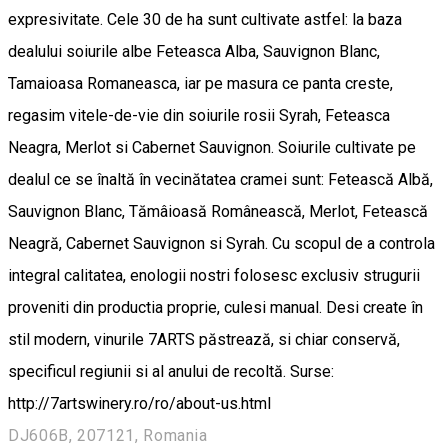
expresivitate. Cele 30 de ha sunt cultivate astfel: la baza
dealului soiurile albe Feteasca Alba, Sauvignon Blanc,
Tamaioasa Romaneasca, iar pe masura ce panta creste,
regasim vitele-de-vie din soiurile rosii Syrah, Feteasca
Neagra, Merlot si Cabernet Sauvignon. Soiurile cultivate pe
dealul ce se înaltă în vecinătatea cramei sunt: Fetească Albă,
Sauvignon Blanc, Tămâioasă Românească, Merlot, Fetească
Neagră, Cabernet Sauvignon si Syrah. Cu scopul de a controla
integral calitatea, enologii nostri folosesc exclusiv strugurii
proveniti din productia proprie, culesi manual. Desi create în
stil modern, vinurile 7ARTS păstrează, si chiar conservă,
specificul regiunii si al anului de recoltă. Surse:
http://7artswinery.ro/ro/about-us.html
DJ606B, 207121, Romania