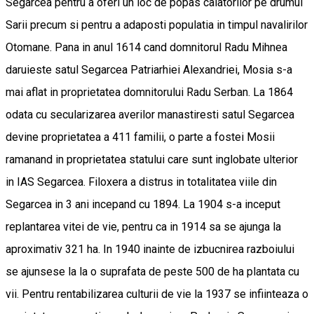
Segarcea pentru a oferi un loc de popas calatorilor pe drumul
Sarii precum si pentru a adaposti populatia in timpul navalirilor
Otomane. Pana in anul 1614 cand domnitorul Radu Mihnea
daruieste satul Segarcea Patriarhiei Alexandriei, Mosia s-a
mai aflat in proprietatea domnitorului Radu Serban. La 1864
odata cu secularizarea averilor manastiresti satul Segarcea
devine proprietatea a 411 familii, o parte a fostei Mosii
ramanand in proprietatea statului care sunt inglobate ulterior
in IAS Segarcea. Filoxera a distrus in totalitatea viile din
Segarcea in 3 ani incepand cu 1894. La 1904 s-a inceput
replantarea vitei de vie, pentru ca in 1914 sa se ajunga la
aproximativ 321 ha. In 1940 inainte de izbucnirea razboiului
se ajunsese la la o suprafata de peste 500 de ha plantata cu
vii. Pentru rentabilizarea culturii de vie la 1937 se infiinteaza o