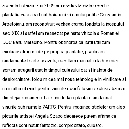
aceasta hotarare - in 2009 am readus la viata o veche
plantatie ce a apartinut boierului si omului politic Constantin
Argetoianu, am reconstruit vechea crama fondata la inceputul
sec. XIX si astfel am reasezat pe harta viticola a Romaniei
DOC Banu Maracine. Pentru obtinerea calitatii utilizam
exclusiv strugurii de pe propria plantatie, practicam
randamente foarte scazute, recoltam manual in ladite mici,
sortam strugurii atat in timpul culesului cat si inainte de
desiorchinare, folosim cea mai noua tehnologie in vinificare si
nu in ultimul rand, pentru vinurile rosii folosim exclusiv baricuri
din stejar romanesc. La 7 ani de la replantare am lansat
vinurile sub numele 7ARTS. Pentru imaginea sticlelor am ales
picturile artistei Angela Szabo deoarece putem afirma ca
reflecta continutul: fantezie, complexitate, culoare,