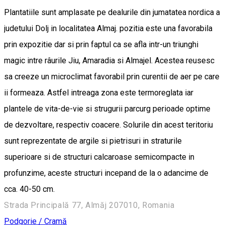
Plantatiile sunt amplasate pe dealurile din jumatatea nordica a
judetului Dolj in localitatea Almaj. pozitia este una favorabila
prin expozitie dar si prin faptul ca se afla intr-un triunghi
magic intre râurile Jiu, Amaradia si Almajel. Acestea reusesc
sa creeze un microclimat favorabil prin curentii de aer pe care
ii formeaza. Astfel intreaga zona este termoreglata iar
plantele de vita-de-vie si strugurii parcurg perioade optime
de dezvoltare, respectiv coacere. Solurile din acest teritoriu
sunt reprezentate de argile si pietrisuri in straturile
superioare si de structuri calcaroase semicompacte in
profunzime, aceste structuri incepand de la o adancime de
cca. 40-50 cm.
Strada Principală 77, Almăj 207010, Romania
Podgorie / Cramă