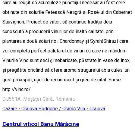
care au reuşit să acumuleze punctajul necesar au fost cele
obţinute din soiurile Fetească Neagră şi Rosé-ul din Cabernet
Sauvignon. Proiect de viitor: să continue tradiţia deja
cunoscută a producerii vinurilor de înaltă calitate, prin
plantarea a două soiuri noi, Chardonnay şi Syrah(Shiraz) care
vor completa perfect paletarul de vinuri cu care ne mândrim.
Vinurile Vinc sunt seci şi nebaricate, păstrate în vase de inox,
şi pregătite oricând să ofere aroma strugurelui abia cules, un
gust proaspăt, uşor de recunoscut şi greu de uitat. Surse:
http://vinc.ro/
DJ561A, Moțăței Gară, Romania
Cazare - Craiova
Podgorie / Cramă
Vilă - Craiova
Centrul viticol Banu Mărăcine