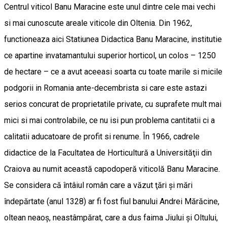
Centrul viticol Banu Maracine este unul dintre cele mai vechi
si mai cunoscute areale viticole din Oltenia. Din 1962,
functioneaza aici Statiunea Didactica Banu Maracine, institutie
ce apartine invatamantului superior horticol, un colos – 1250
de hectare – ce a avut aceeasi soarta cu toate marile si micile
podgorii in Romania ante-decembrista si care este astazi
serios concurat de proprietatile private, cu suprafete mult mai
mici si mai controlabile, ce nu isi pun problema cantitatii ci a
calitatii aducatoare de profit si renume. În 1966, cadrele
didactice de la Facultatea de Horticultură a Universităţii din
Craiova au numit această capodoperă viticolă Banu Maracine.
Se considera că întâiul român care a văzut ţări şi mări
îndepărtate (anul 1328) ar fi fost fiul banului Andrei Mărăcine,
oltean neaoş, neastâmpărat, care a dus faima Jiului şi Oltului,