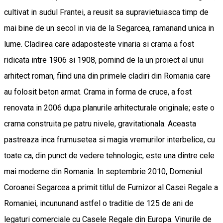
cultivat in sudul Frantei, a reusit sa supravietuiasca timp de
mai bine de un secol in via de la Segarcea, ramanand unica in
lume. Cladirea care adaposteste vinaria si crama a fost
ridicata intre 1906 si 1908, pornind de la un proiect al unui
arhitect roman, fiind una din primele cladiri din Romania care
au folosit beton armat. Crama in forma de cruce, a fost
renovata in 2006 dupa planurile arhitecturale originale; este o
crama construita pe patru nivele, gravitationala. Aceasta
pastreaza inca frumusetea si magia vremurilor interbelice, cu
toate ca, din punct de vedere tehnologic, este una dintre cele
mai moderne din Romania. In septembrie 2010, Domeniul
Coroanei Segarcea a primit titlul de Furnizor al Casei Regale a
Romaniei, incununand astfel o traditie de 125 de ani de
legaturi comerciale cu Casele Regale din Europa. Vinurile de