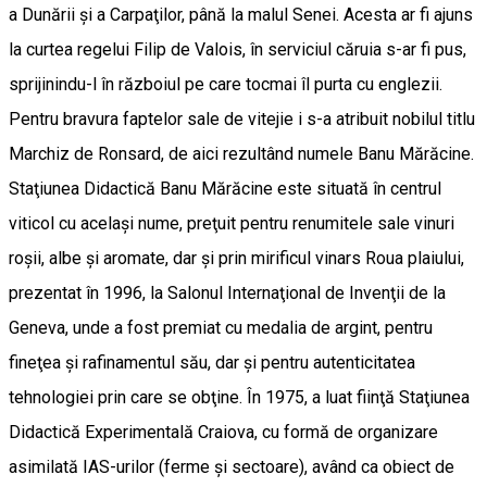
a Dunării şi a Carpaţilor, până la malul Senei. Acesta ar fi ajuns
la curtea regelui Filip de Valois, în serviciul căruia s-ar fi pus,
sprijinindu-l în războiul pe care tocmai îl purta cu englezii.
Pentru bravura faptelor sale de vitejie i s-a atribuit nobilul titlu
Marchiz de Ronsard, de aici rezultând numele Banu Mărăcine.
Staţiunea Didactică Banu Mărăcine este situată în centrul
viticol cu acelaşi nume, preţuit pentru renumitele sale vinuri
roşii, albe şi aromate, dar şi prin mirificul vinars Roua plaiului,
prezentat în 1996, la Salonul Internaţional de Invenţii de la
Geneva, unde a fost premiat cu medalia de argint, pentru
fineţea şi rafinamentul său, dar şi pentru autenticitatea
tehnologiei prin care se obţine. În 1975, a luat fiinţă Staţiunea
Didactică Experimentală Craiova, cu formă de organizare
asimilată IAS-urilor (ferme şi sectoare), având ca obiect de