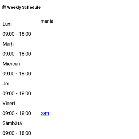
Weekly Schedule
207010 Almăj, Romania
Luni
09:00
-
18:00
Marți
Hartă
09:00
-
18:00
Miercuri
09:00
-
18:00
0722 116 677
Joi
09:00
-
18:00
Vineri
viilealmaj@gmail.com
09:00
-
18:00
Sâmbătă
09:00
-
18:00