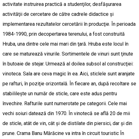
activitate instruirea practică a studenţilor, desfăşurarea
activităţii de cercetare de către cadrele didactice şi
implementarea rezultatelor cercetării în producţie. În perioada
1984-1990, prin decopertarea terenului, a fost construită
Hruba, una dintre cele mai mari din ţară. Hruba este locul în
care se maturează vinurile. Sortimentele de vinuri sunt ţinute
în butoaie de stejar. Urmează al doilea subsol al construcţiei:
vinoteca. Sala are ceva magic în ea. Aici, sticlele sunt aranjate
pe rafturi, în poziţie orizontală. În fiecare an, după recoltare se
stabilileşte un număr de sticle, care este adus pentru
învechire. Rafturile sunt numerotate pe categorii. Cele mai
vechi soiuri datează din 1970. În vinotecă se află 20 de mii
de sticle, atât de vin, cât şi de distilate din piersici, dar şi din
prune. Crama Banu Mărăcine va intra în circuit touristic În