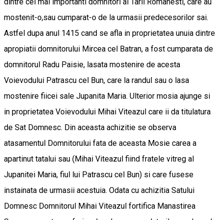
dintre cei mai importanti domnitori ai Tarii Romanesti, care au
mostenit-o,sau cumparat-o de la urmasii predecesorilor sai.
Astfel dupa anul 1415 cand se afla in proprietatea unuia dintre
apropiatii domnitorului Mircea cel Batran, a fost cumparata de
domnitorul Radu Paisie, lasata mostenire de acesta
Voievodului Patrascu cel Bun, care la randul sau o lasa
mostenire fiicei sale Jupanita Maria. Ulterior mosia ajunge si
in proprietatea Voievodului Mihai Viteazul care ii da titulatura
de Sat Domnesc. Din aceasta achizitie se observa
atasamentul Domnitorului fata de aceasta Mosie carea a
apartinut tatalui sau (Mihai Viteazul fiind fratele vitreg al
Jupanitei Maria, fiul lui Patrascu cel Bun) si care fusese
instainata de urmasii acestuia. Odata cu achizitia Satului
Domnesc Domnitorul Mihai Viteazul fortifica Manastirea