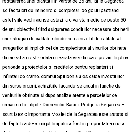
restaurarea unei plantatii in varsta de 25 ani, iar la Segarcea
se fac taieri de intinerire si completari de goluri pastrand
asfel viile vechi ajunse astazi la o varsta medie de peste 50
de ani, obiectivul fiind asigurarea conditiilor necesare obtinerii
unor struguri de calitate stiindu-se ca nivelul de calitate al
strugurilor si implicit cel de complexitate al vinurilor obtinute
din acestia creste odata cu varsta viei din care provin. In plina
perioada a proiectelor si creditelor pentru replantari si
infiintari de crame, domnul Spiridon a ales calea investitiilor
din surse proprii, achizitiile facandu-se anual in functie de
veniturile obtinute si dupa analize atente a parcelelor ce
urmau sa fie alipite Domeniilor Baniei. Podgoria Segarcea –
scurt istoric Importanta Mosiei de la Segarcea este aratata si
de faptul ca de-a lungul timpului a fost in proprietatea unora