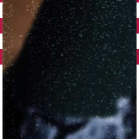
Închirieri auto
Închirieri biciclete
Taxi
Încărcare vehicule electrice
English