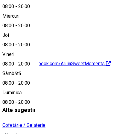
08:00
-
20:00
Miercuri
08:00
-
20:00
0723 537 817
Joi
08:00
-
20:00
Vineri
https://www.facebook.com/AriliaSweetMoments
08:00
-
20:00
Sâmbătă
Despre
08:00
-
20:00
Duminică
Cofetarie
08:00
-
20:00
Alte sugestii
Cofetărie / Gelaterie