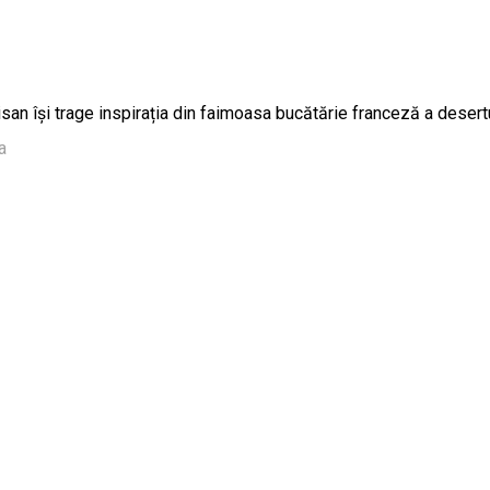
rtisan își trage inspirația din faimoasa bucătărie franceză a desert
a