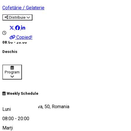
Cofetărie / Gelaterie
Distribuie
Copied!
08:00 - 20:00
Deschis
Program
Weekly Schedule
Calea Unirii, Craiova, 50, Romania
Luni
08:00
-
20:00
Marți
Hartă