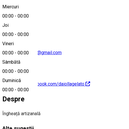
Miercuri
00:00
-
00:00
0763 310 202
Joi
00:00
-
00:00
Vineri
office.exclusivice@gmail.com
00:00
-
00:00
Sâmbătă
00:00
-
00:00
Duminică
https://www.facebook.com/daiollagelato
00:00
-
00:00
Despre
Îngheață artizanală
Alte sugestii