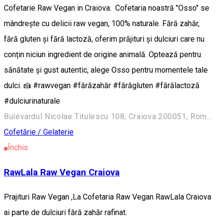
Cofetarie Raw Vegan in Craiova. Cofetaria noastră "Osso" se
mândrește cu delicii raw vegan, 100% naturale. Fără zahăr,
fără gluten și fără lactoză, oferim prăjituri și dulciuri care nu
conțin niciun ingredient de origine animală. Optează pentru
sănătate și gust autentic, alege Osso pentru momentele tale
dulci. 🍰 #rawvegan #fărăzahăr #fărăgluten #fărălactoză
#dulciurinaturale
Bulevardul Nicolae Titulescu 108, Craiova 200051, România
Cofetărie / Gelaterie
Închis
RawLala Raw Vegan Craiova
Prajituri Raw Vegan ,La Cofetaria Raw Vegan RawLala Craiova
ai parte de dulciuri fără zahăr rafinat.