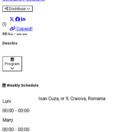
Distribuie
Copied!
00:00 - 00:00
Deschis
Program
Weekly Schedule
Strada Alexandru Ioan Cuza, nr 9, Craiova, Romania
Luni
00:00
-
00:00
Marți
Hartă
00:00
-
00:00