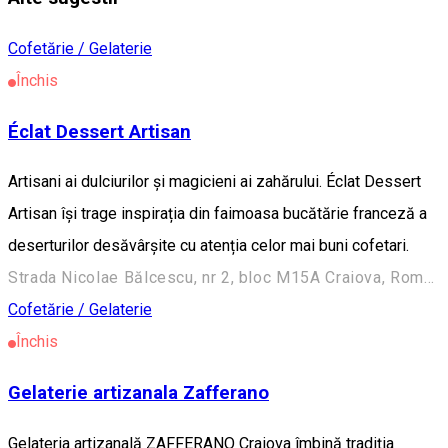
Cofetărie / Gelaterie
Închis
Éclat Dessert Artisan
Artisani ai dulciurilor și magicieni ai zahărului. Éclat Dessert
Artisan își trage inspirația din faimoasa bucătărie franceză a
deserturilor desăvârșite cu atenția celor mai buni cofetari.
Strada Nicolae Bălcescu, nr 2, bloc M15A Craiova, Romania
Cofetărie / Gelaterie
Închis
Gelaterie artizanala Zafferano
Gelateria artizanală ZAFFERANO Craiova îmbină tradiția