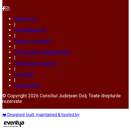
Despre noi
|
Contactează-ne
|
Termeni și condiții
|
Politica de confidențialitate
|
Politica de cookie-uri
|
Copyright
|
Kit de presă
© Copyright 2026 Consiliul Județean Dolj. Toate drepturile
rezervate
❤️ Designed, built, maintained & hosted by