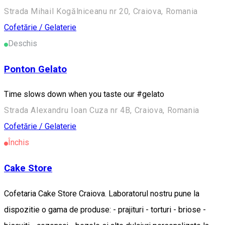
Strada Mihail Kogălniceanu nr 20, Craiova, Romania
Cofetărie / Gelaterie
Deschis
Ponton Gelato
Time slows down when you taste our #gelato
Strada Alexandru Ioan Cuza nr 4B, Craiova, Romania
Cofetărie / Gelaterie
Închis
Cake Store
Cofetaria Cake Store Craiova. Laboratorul nostru pune la
dispozitie o gama de produse: - prajituri - torturi - briose -