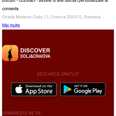
biscuiti - cozonaci - bezele si alte dulciuri personalizate la
comanda.
Strada Madona Dudu 11, Craiova 200410, Romania
Mai multe
DESCARCĂ GRATUIT
URMĂREȘTE-NE PE