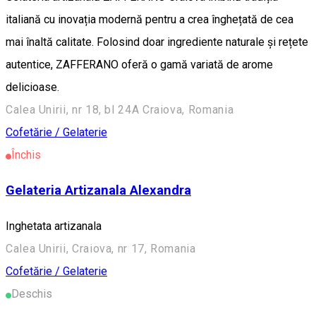
italiană cu inovația modernă pentru a crea înghețată de cea
mai înaltă calitate. Folosind doar ingrediente naturale și rețete
autentice, ZAFFERANO oferă o gamă variată de arome
delicioase.
Calea Unirii, nr 18, bl 24A Craiova, Romania
Cofetărie / Gelaterie
Închis
Gelateria Artizanala Alexandra
Inghetata artizanala
Calea Unirii, Craiova, nr 17, Romania
Cofetărie / Gelaterie
Deschis