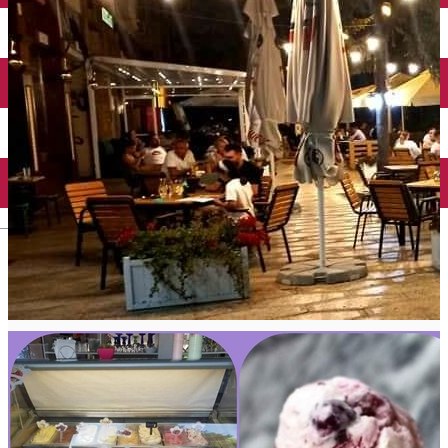
Închirieri auto
Închirieri biciclete
Taxi
Încărcare vehicule electrice
English