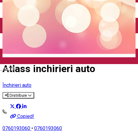
Închirieri auto
Închirieri biciclete
Taxi
Încărcare vehicule electrice
Atlass inchirieri auto
English
Închirieri auto
Distribuie
Copied!
0760193060
•
0760193060