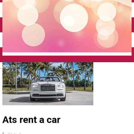
Închirieri auto
Închirieri biciclete
Taxi
Încărcare vehicule electrice
English
Ats rent a car