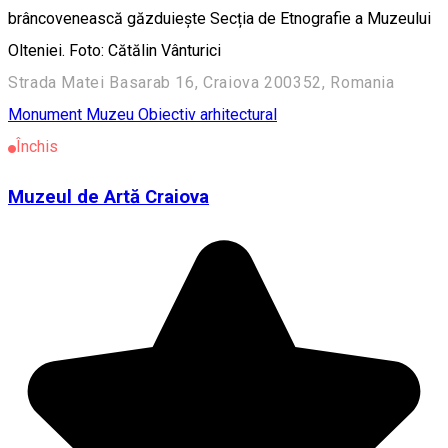
brâncovenească găzduiește Secția de Etnografie a Muzeului
Olteniei. Foto: Cătălin Vânturici
Strada Matei Basarab 16, Craiova 200352, Romania
Monument
Muzeu
Obiectiv arhitectural
Închis
Muzeul de Artă Craiova