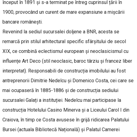
început în 1891 și s-a terminat pe întreg cuprinsul țării în
1900, provocând un curent de mare expansiune a mișcării
bancare românești.
Revenind la sediul sucursalei doljene a BNR, acesta se
remarcă prin stilul arhitectural specific sfârșitului de secol
XIX, ce combină eclectismul european și neoclasicismul cu
influențe Art Deco (stil neoclasic, baroc târziu și francez liber
interpretat). Responsabili de construcția imobilului au fost
antreprenorii Dimitrie Nedelcu și Domenico Costa, cei care se
mai ocupaseră în 1885-1886 și de construcția sediului
sucursalei Galați a instituției. Nedelcu mai participase la
construcția Hotelului Casino Minerva și a Liceului Carol I din
Craiova, în timp ce Costa avusese în grijă ridicarea Palatului
Bursei (actuala Bibliotecă Națională) și Palatul Camerei