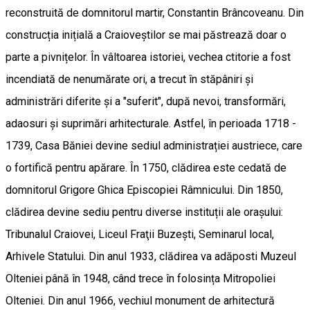
reconstruită de domnitorul martir, Constantin Brâncoveanu. Din
construcția inițială a Craioveștilor se mai păstrează doar o
parte a pivnițelor. În vâltoarea istoriei, vechea ctitorie a fost
incendiată de nenumărate ori, a trecut în stăpâniri și
administrări diferite și a "suferit", după nevoi, transformări,
adaosuri și suprimări arhitecturale. Astfel, în perioada 1718 -
1739, Casa Băniei devine sediul administrației austriece, care
o fortifică pentru apărare. În 1750, clădirea este cedată de
domnitorul Grigore Ghica Episcopiei Râmnicului. Din 1850,
clădirea devine sediu pentru diverse instituții ale orașului:
Tribunalul Craiovei, Liceul Fraţii Buzești, Seminarul local,
Arhivele Statului. Din anul 1933, clădirea va adăposti Muzeul
Olteniei până în 1948, când trece în folosința Mitropoliei
Olteniei. Din anul 1966, vechiul monument de arhitectură