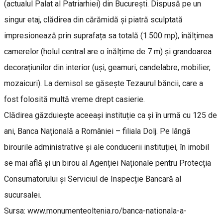
(actualul Palat al Patriarhiei) din București. Dispusă pe un
singur etaj, clădirea din cărămidă și piatră sculptată
impresionează prin suprafața sa totală (1.500 mp), înălțimea
camerelor (holul central are o înălțime de 7 m) și grandoarea
decorațiunilor din interior (uși, geamuri, candelabre, mobilier,
mozaicuri). La demisol se găsește Tezaurul băncii, care a
fost folosită multă vreme drept casierie.
Clădirea găzduiește aceeași instituție ca și în urmă cu 125 de
ani, Banca Națională a României – filiala Dolj. Pe lângă
birourile administrative și ale conducerii instituției, în imobil
se mai află și un birou al Agenției Naționale pentru Protecția
Consumatorului și Serviciul de Inspecție Bancară al
sucursalei.
Sursa: www.monumenteoltenia.ro/banca-nationala-a-