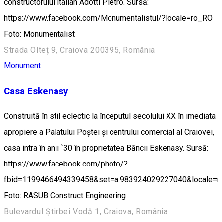
constructorului italian Adotti Pietro. Sursă:
https://www.facebook.com/Monumentalistul/?locale=ro_RO
Foto: Monumentalist
Strada Olteț 9, Craiova 200395, România
Monument
Casa Eskenasy
Construită în stil eclectic la începutul secolului XX în imediata
apropiere a Palatului Poștei și centrului comercial al Craiovei,
casa intra în anii `30 în proprietatea Băncii Eskenasy. Sursă:
https://www.facebook.com/photo/?
fbid=1199466494339458&set=a.983924029227040&locale=
Foto: RASUB Construct Engineering
Bulevardul Știrbei Vodă 1, Craiova, România