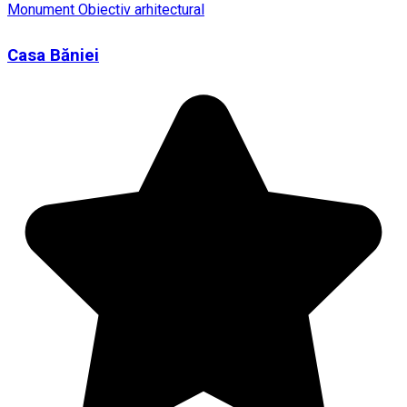
Monument
Obiectiv arhitectural
Casa Băniei