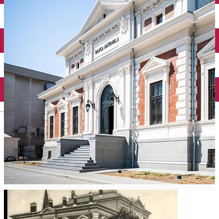
Închirieri auto
Închirieri biciclete
Taxi
Încărcare vehicule electrice
English