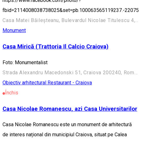
https://www.facebook.com/photo/?
fbid=2114008038738025&set=pb.100063565119237.-22075
Casa Matei Băileșteanu, Bulevardul Nicolae Titulescu 4, Craiova 200136, Romania
Monument
Casa Mirică (Trattoria Il Calcio Craiova)
Foto: Monumentalist
Strada Alexandru Macedonski 51, Craiova 200240, România
Obiectiv arhitectural
Restaurant - Craiova
Închis
Casa Nicolae Romanescu, azi Casa Universitarilor
Casa Nicolae Romanescu este un monument de arhitectură
de interes național din municipiul Craiova, situat pe Calea