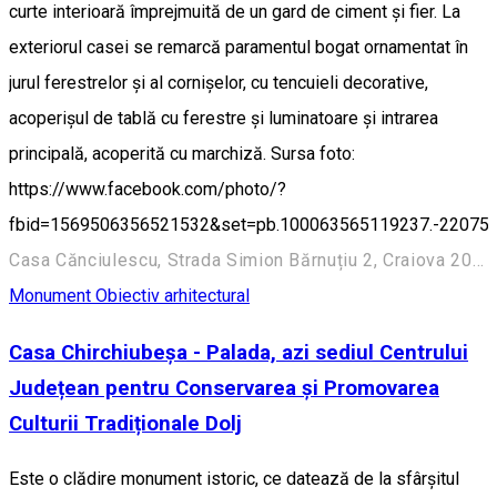
curte interioară împrejmuită de un gard de ciment și fier. La
exteriorul casei se remarcă paramentul bogat ornamentat în
jurul ferestrelor și al cornișelor, cu tencuieli decorative,
acoperișul de tablă cu ferestre și luminatoare și intrarea
principală, acoperită cu marchiză. Sursa foto:
https://www.facebook.com/photo/?
fbid=1569506356521532&set=pb.100063565119237.-22075
Casa Cănciulescu, Strada Simion Bărnuțiu 2, Craiova 200382, România
Monument
Obiectiv arhitectural
Casa Chirchiubeșa - Palada, azi sediul Centrului
Județean pentru Conservarea și Promovarea
Culturii Tradiționale Dolj
Este o clădire monument istoric, ce datează de la sfârșitul