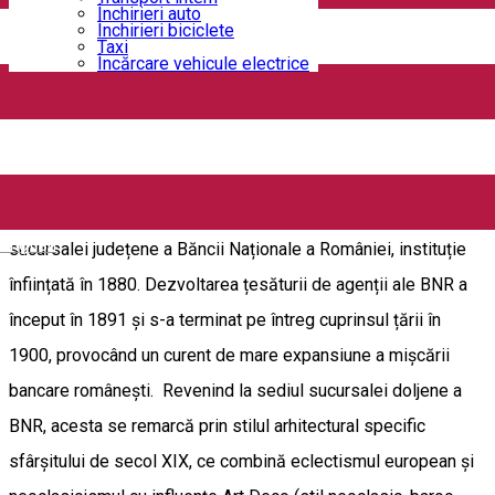
Banca Națională a României – Filiala Dolj este găzduită într-
Închirieri auto
Închirieri biciclete
un monument istoric de arhitectură de interes local, situat în
Taxi
Încărcare vehicule electrice
centrul municipiului Craiova, pe Calea Unirii, nr. 6 (capătul
dinspre Valea Vlăicii). Clădirea este situată lângă Casa
Constantin Vălimărescu și vis-a-vis de Biserica evanghelică.
Imobilul, ce datează de la sfârșitul secolului al XIX-lea (1887
– 1888), a fost construit pentru a servi drept sediu al
English
sucursalei județene a Băncii Naționale a României, instituție
înființată în 1880. Dezvoltarea țesăturii de agenții ale BNR a
început în 1891 și s-a terminat pe întreg cuprinsul țării în
1900, provocând un curent de mare expansiune a mișcării
bancare românești. Revenind la sediul sucursalei doljene a
BNR, acesta se remarcă prin stilul arhitectural specific
sfârșitului de secol XIX, ce combină eclectismul european și