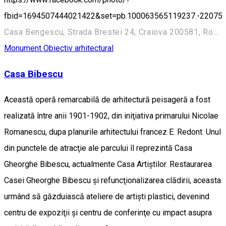
fbid=1694507444021422&set=pb.100063565119237.-22075
Casa Bengescu, Strada Brestei 24, Craiova 200581, România
Monument
Obiectiv arhitectural
Casa Bibescu
Această operă remarcabilă de arhitectură peisageră a fost
realizată între anii 1901-1902, din iniţiativa primarului Nicolae
Romanescu, dupa planurile arhitectului francez E. Redont. Unul
din punctele de atracţie ale parcului îl reprezintă Casa
Gheorghe Bibescu, actualmente Casa Artiştilor. Restaurarea
Casei Gheorghe Bibescu şi refuncţionalizarea clădirii, aceasta
urmând să găzduiască ateliere de artişti plastici, devenind
centru de expoziţii şi centru de conferinţe cu impact asupra