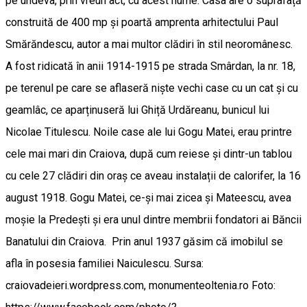
pe undeva, prin vreun act, cu acest nume. Casa are o suprafață
construită de 400 mp și poartă amprenta arhitectului Paul
Smărăndescu, autor a mai multor clădiri în stil neoromânesc.
A fost ridicată în anii 1914-1915 pe strada Smârdan, la nr. 18,
pe terenul pe care se aflaseră niște vechi case cu un cat și cu
geamlâc, ce aparținuseră lui Ghiță Urdăreanu, bunicul lui
Nicolae Titulescu. Noile case ale lui Gogu Matei, erau printre
cele mai mari din Craiova, după cum reiese și dintr-un tablou
cu cele 27 clădiri din oraș ce aveau instalații de calorifer, la 16
august 1918. Gogu Matei, ce-și mai zicea și Mateescu, avea
moșie la Predești și era unul dintre membrii fondatori ai Băncii
Banatului din Craiova. Prin anul 1937 găsim că imobilul se
afla în posesia familiei Naiculescu. Sursa:
craiovadeieri.wordpress.com, monumenteoltenia.ro Foto: