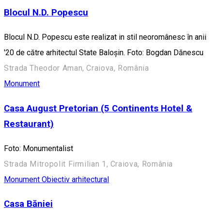
Blocul N.D. Popescu
Blocul N.D. Popescu este realizat in stil neoromânesc în anii
'20 de către arhitectul State Baloşin. Foto: Bogdan Dănescu
Strada Theodor Aman, Craiova, România
Monument
Casa August Pretorian (5 Continents Hotel &
Restaurant)
Foto: Monumentalist
Strada Mitropolit Firmilian 1, Craiova, România
Monument
Obiectiv arhitectural
Casa Băniei