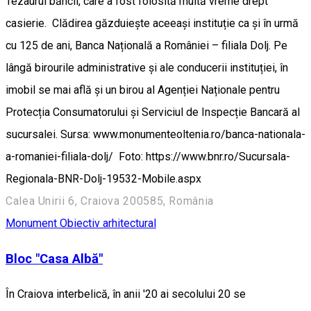
Tezaurul băncii, care a fost folosită multă vreme drept
casierie. Clădirea găzduiește aceeași instituție ca și în urmă
cu 125 de ani, Banca Națională a României – filiala Dolj. Pe
lângă birourile administrative și ale conducerii instituției, în
imobil se mai află și un birou al Agenției Naționale pentru
Protecția Consumatorului și Serviciul de Inspecție Bancară al
sucursalei. Sursa: www.monumenteoltenia.ro/banca-nationala-
a-romaniei-filiala-dolj/ Foto: https://www.bnr.ro/Sucursala-
Regionala-BNR-Dolj-19532-Mobile.aspx
Calea Unirii 6, Craiova 200585, România
Monument
Obiectiv arhitectural
Bloc "Casa Albă"
În Craiova interbelică, în anii '20 ai secolului 20 se