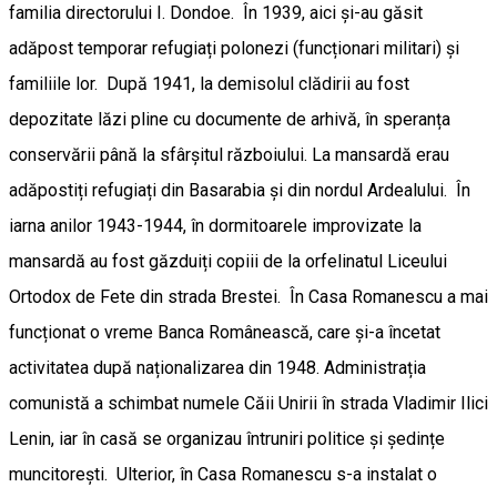
familia directorului I. Dondoe. În 1939, aici și-au găsit
adăpost temporar refugiați polonezi (funcționari militari) și
familiile lor. După 1941, la demisolul clădirii au fost
depozitate lăzi pline cu documente de arhivă, în speranța
conservării până la sfârșitul războiului. La mansardă erau
adăpostiți refugiați din Basarabia și din nordul Ardealului. În
iarna anilor 1943-1944, în dormitoarele improvizate la
mansardă au fost găzduiți copiii de la orfelinatul Liceului
Ortodox de Fete din strada Brestei. În Casa Romanescu a mai
funcționat o vreme Banca Românească, care și-a încetat
activitatea după naționalizarea din 1948. Administrația
comunistă a schimbat numele Căii Unirii în strada Vladimir Ilici
Lenin, iar în casă se organizau întruniri politice și ședințe
muncitorești. Ulterior, în Casa Romanescu s-a instalat o