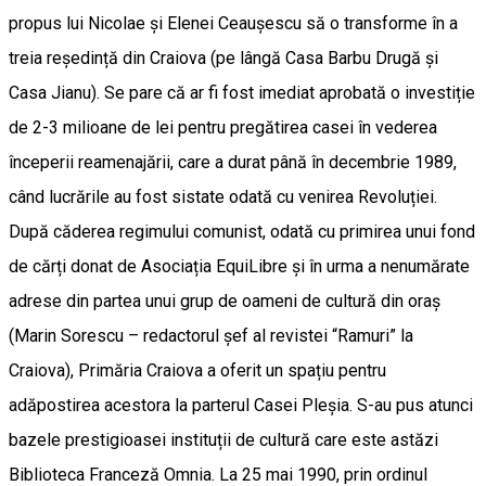
propus lui Nicolae și Elenei Ceaușescu să o transforme în a
treia reședință din Craiova (pe lângă Casa Barbu Drugă și
Casa Jianu). Se pare că ar fi fost imediat aprobată o investiție
de 2-3 milioane de lei pentru pregătirea casei în vederea
începerii reamenajării, care a durat până în decembrie 1989,
când lucrările au fost sistate odată cu venirea Revoluției.
După căderea regimului comunist, odată cu primirea unui fond
de cărți donat de Asociația EquiLibre și în urma a nenumărate
adrese din partea unui grup de oameni de cultură din oraș
(Marin Sorescu – redactorul șef al revistei “Ramuri” la
Craiova), Primăria Craiova a oferit un spațiu pentru
adăpostirea acestora la parterul Casei Pleșia. S-au pus atunci
bazele prestigioasei instituții de cultură care este astăzi
Biblioteca Franceză Omnia. La 25 mai 1990, prin ordinul