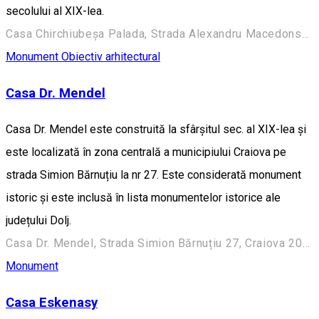
secolului al XIX-lea.
Casa Chirchiubeșa Palada, Strada Alexandru Macedonski 28, Craiova 200383, România
Monument
Obiectiv arhitectural
Casa Dr. Mendel
Casa Dr. Mendel este construită la sfârșitul sec. al XIX-lea și
este localizată în zona centrală a municipiului Craiova pe
strada Simion Bărnuțiu la nr 27. Este considerată monument
istoric și este inclusă în lista monumentelor istorice ale
județului Dolj.
Casa Dr. Mendel, Strada Simion Bărnuțiu 27, Craiova 200382, România
Monument
Casa Eskenasy