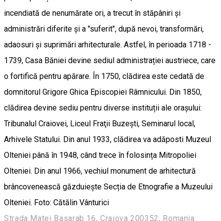
incendiată de nenumărate ori, a trecut în stăpâniri și
administrări diferite și a "suferit", după nevoi, transformări,
adaosuri și suprimări arhitecturale. Astfel, în perioada 1718 -
1739, Casa Băniei devine sediul administrației austriece, care
o fortifică pentru apărare. În 1750, clădirea este cedată de
domnitorul Grigore Ghica Episcopiei Râmnicului. Din 1850,
clădirea devine sediu pentru diverse instituții ale orașului:
Tribunalul Craiovei, Liceul Fraţii Buzești, Seminarul local,
Arhivele Statului. Din anul 1933, clădirea va adăposti Muzeul
Olteniei până în 1948, când trece în folosința Mitropoliei
Olteniei. Din anul 1966, vechiul monument de arhitectură
brâncovenească găzduiește Secția de Etnografie a Muzeului
Olteniei. Foto: Cătălin Vânturici
Strada Matei Basarab 16, Craiova 200352, Romania