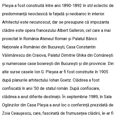
Pleșia a fost construită între anii 1890-1892 în stil eclectic de
predominanță neoclasică la fațadă și neobaroc în interior.
Arhitectul este necunoscut, dar se presupune că impozanta
clădire este opera francezului Albert Galleron, cel care a mai
proiectat în România Ateneul Roman și Palatul Băncii
Naționale a României din București, Casa Constantin
Vălimărescu din Craiova, Palatul Dimitrie Ghika din Comănești
și numeroase case boierești din București și din provincie. Din
alte surse casele Ion G. Pleșea ar fi fost construite în 1905
după planurile arhitectului Iohan Goetz. Clădirea a fost
confiscată în anii ‘50 de statul român. După confiscare,
clădirea a avut diferite destinații. În septembrie 1989, în Sala
Oglinzilor din Casa Pleșia a avut loc o conferință prezidată de
Zoia Ceaușescu, care, fascinată de frumusețea clădirii, le-ar fi