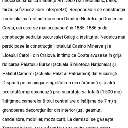
neoclasicismul cu influențe Art Deco (stil neoclasic, baroc
târziu și francez liber interpretat). Responsabili de construcția
imobilului au fost antreprenorii Dimitrie Nedelcu și Domenico
Costa, cei care se mai ocupaseră în 1885-1886 și de
construcția sediului sucursalei Galați a instituției. Nedelcu mai
participase la construcția Hotelului Casino Minerva și a
Liceului Carol I din Craiova, în timp ce Costa avusese în grijă
ridicarea Palatului Bursei (actuala Bibliotecă Națională) și
Palatul Camerei (actualul Palat al Patriarhiei) din București.
Dispusă pe un singur etaj, clădirea din cărămidă și piatră
sculptată impresionează prin suprafața sa totală (1.500 mp),
înălțimea camerelor (holul central are o înălțime de 7 m) și
grandoarea decorațiunilor din interior (uși, geamuri,
candelabre, mobilier, mozaicuri). La demisol se găsește