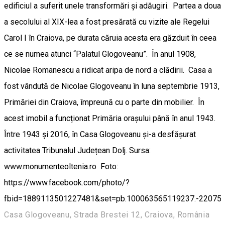
edificiul a suferit unele transformări și adăugiri. Partea a doua
a secolului al XIX-lea a fost presărată cu vizite ale Regelui
Carol I în Craiova, pe durata căruia acesta era găzduit în ceea
ce se numea atunci “Palatul Glogoveanu”. În anul 1908,
Nicolae Romanescu a ridicat aripa de nord a clădirii. Casa a
fost vândută de Nicolae Glogoveanu în luna septembrie 1913,
Primăriei din Craiova, împreună cu o parte din mobilier. În
acest imobil a funcționat Primăria orașului până în anul 1943.
Între 1943 și 2016, în Casa Glogoveanu și-a desfășurat
activitatea Tribunalul Județean Dolj. Sursa:
www.monumenteoltenia.ro Foto:
https://www.facebook.com/photo/?
fbid=1889113501227481&set=pb.100063565119237.-22075
Casa Glogoveanu, Strada Brestei 12, Craiova, România