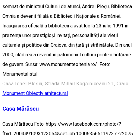
semnat de ministrul Culturii de atunci, Andrei Pleșu, Biblioteca
Omnia a devenit filială a Bibliotecii Naționale a României.
Inaugurarea oficială a bibliotecii a avut loc la 23 iulie 1991 în
prezența unor prestigioși invitați, personalități ale vieții
culturale și politice din Craiova, din țară și străinătate. Din anul
2000, clădirea a revenit în patrimoniul culturii printr-o hotărâre
de guvern. Sursa: www.monumenteoltenia.ro/ Foto:
Monumentalistul
Casa Ionel Pleșia, Strada Mihail Kogălniceanu 21, Craiova 200390, România
Monument
Obiectiv arhitectural
Casa Mărăscu
Casa Mărăscu Foto: https://www.facebook.com/photo/?
fbid=2003491093123054&set=pb.100063565119237.-22075