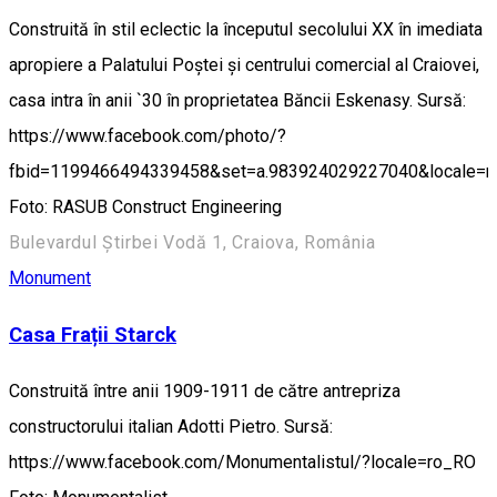
Construită în stil eclectic la începutul secolului XX în imediata
apropiere a Palatului Poștei și centrului comercial al Craiovei,
casa intra în anii `30 în proprietatea Băncii Eskenasy. Sursă:
https://www.facebook.com/photo/?
fbid=1199466494339458&set=a.983924029227040&locale=
Foto: RASUB Construct Engineering
Bulevardul Știrbei Vodă 1, Craiova, România
Monument
Casa Frații Starck
Construită între anii 1909-1911 de către antrepriza
constructorului italian Adotti Pietro. Sursă:
https://www.facebook.com/Monumentalistul/?locale=ro_RO