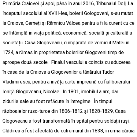
Primăria Craiovei și apoi, până în anul 2016, Tribunalul Dolj. La
începutul secolului al XVIII-lea, boierii Gologoveni, s-au mutat
la Craiova, Cerneți și Râmnicu Vâlcea pentru a fi la curent cu ce
se întâmplă în viața politică, economică, socială și culturală a
societății. Casa Glogoveanu, cumpărată de vornicul Matei în
1724, a rămas în proprietatea boierilor Glogoveni timp de
aproape două secole. Finalul veacului a coincis cu aducerea
în casa de la Craiova a Glogovenilor a tânărului Tudor
Vladimirescu, pentru a învăța carte împreună cu fiul boierului
Ioniță Glogoveanu, Nicolae. În 1801, imobilul a ars, dar
zidurile sale au fost refăcute în întregime. În timpul
războaielor ruso-turce din 1806-1812 și 1828-1829, Casa
Glogoveanu a fost transformată în spital pentru soldații ruși.
Clădirea a fost afectată de cutremurul din 1838, în urma căruia