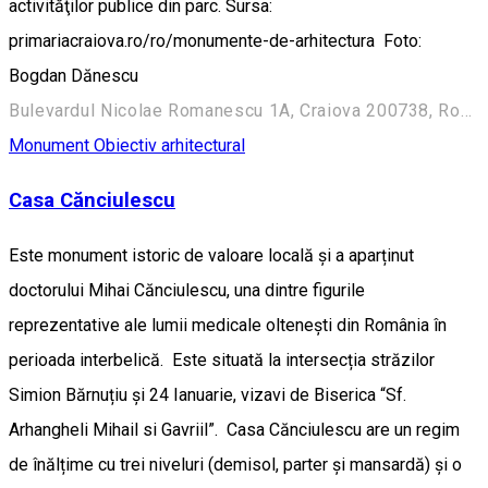
activităţilor publice din parc. Sursa:
primariacraiova.ro/ro/monumente-de-arhitectura Foto:
Bogdan Dănescu
Bulevardul Nicolae Romanescu 1A, Craiova 200738, Romania
Monument
Obiectiv arhitectural
Casa Cănciulescu
Este monument istoric de valoare locală și a aparținut
doctorului Mihai Cănciulescu, una dintre figurile
reprezentative ale lumii medicale oltenești din România în
perioada interbelică. Este situată la intersecția străzilor
Simion Bărnuțiu și 24 Ianuarie, vizavi de Biserica “Sf.
Arhangheli Mihail si Gavriil”. Casa Cănciulescu are un regim
de înălțime cu trei niveluri (demisol, parter și mansardă) și o