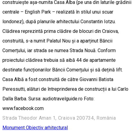
construiește așa-numita Casa Alba (pe una din laturile grădinii
centrale – English Park – realizată în stilul unui scuar
londonez), după planurile arhitectului Constantin Iotzu.
Clădirea reprezintă prima clădire de blocuri din Craiova,
construită, s-a numit Palatul Nou și a aparținut Băncii
Comerțului, iar strada se numea Strada Nouă. Conform
proiectului clădirea trebuia să aibă 44 de apartamente
destinate funcționarilor Băncii Comerțului și să dețină lift.
Casa Albă a fost construită de către Giovanni Batista
Peressutti, alături de întreprinderea de construcții a lui Carlo
Dalla Barba. Sursa: audiotravelguide.ro Foto:
www.facebook.com
Strada Theodor Aman 1, Craiova 200734, România
Monument
Obiectiv arhitectural