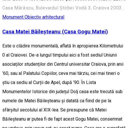
Casa Mărăscu, Bulevardul Știrbei Vodă 3, Craiova 200352, România
Monument
Obiectiv arhitectural
Casa Matei Băileșteanu (Casa Gogu Matei)
Este o clădire monumentală, aflată în apropierea Kilometrului
0 al Craiovei. De-a lungul timpului aici a fost sediul Uniunii
asociaților studenților din Centrul universitar Craiova, prin anii
’60, sau al Palatului Copiilor, ceva mai târziu, cei mai tineri o
știu ca sediu al Curții de Apel, după ’90. În Lista
Monumentelor Istorice din județul Dolj casa este trecută sub
numele de Matei Băileșteanu și datată ca fiind de pe la
sfârșitul secolului al XIX-lea. Se presupune că Matei
Băileșteanu ar putea fi de fapt acest Gogu Matei, consemnat