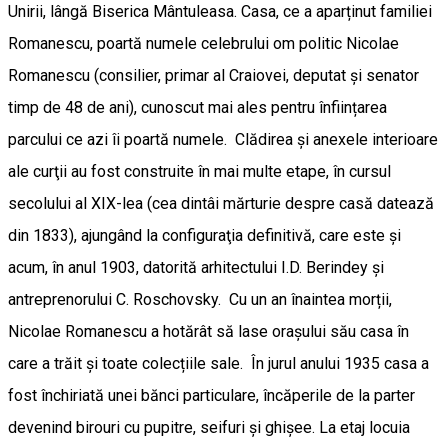
Unirii, lângă Biserica Mântuleasa. Casa, ce a aparținut familiei
Romanescu, poartă numele celebrului om politic Nicolae
Romanescu (consilier, primar al Craiovei, deputat și senator
timp de 48 de ani), cunoscut mai ales pentru înființarea
parcului ce azi îi poartă numele. Clădirea şi anexele interioare
ale curţii au fost construite în mai multe etape, în cursul
secolului al XIX-lea (cea dintâi mărturie despre casă datează
din 1833), ajungând la configuraţia definitivă, care este şi
acum, în anul 1903, datorită arhitectului I.D. Berindey şi
antreprenorului C. Roschovsky. Cu un an înaintea morții,
Nicolae Romanescu a hotărât să lase orașului său casa în
care a trăit și toate colecțiile sale. În jurul anului 1935 casa a
fost închiriată unei bănci particulare, încăperile de la parter
devenind birouri cu pupitre, seifuri și ghișee. La etaj locuia