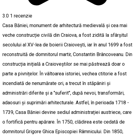
3.0
1 recenzie
Casa Băniei, monument de arhitectură medievală și cea mai
veche construcție civilă din Craiova, a fost zidită la sfârșitul
secolului al XV-lea de boierii Craiovești, iar în anul 1699 a fost
reconstruită de domnitorul martir, Constantin Brâncoveanu. Din
construcția inițială a Craioveștilor se mai păstrează doar o
parte a pivnițelor. În vâltoarea istoriei, vechea ctitorie a fost
incendiată de nenumărate ori, a trecut în stăpâniri și
administrări diferite și a "suferit", după nevoi, transformări,
adaosuri și suprimări arhitecturale. Astfel, în perioada 1718 -
1739, Casa Băniei devine sediul administrației austriece, care
o fortifică pentru apărare. În 1750, clădirea este cedată de
domnitorul Grigore Ghica Episcopiei Râmnicului. Din 1850,