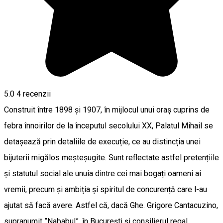
5.0
4
recenzii
Construit între 1898 și 1907, în mijlocul unui oraș cuprins de
febra înnoirilor de la începutul secolului XX, Palatul Mihail se
detașează prin detaliile de execuție, ce au distincția unei
bijuterii migălos meșteșugite. Sunt reflectate astfel pretențiile
și statutul social ale unuia dintre cei mai bogați oameni ai
vremii, precum și ambiția și spiritul de concurență care l-au
ajutat să facă avere. Astfel că, dacă Ghe. Grigore Cantacuzino,
supranumit ”Nababul”, în București și consilierul regal