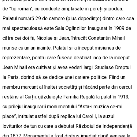
de ”tip roman”, cu conducte amplasate în pereți și podea.
Palatul numără 29 de camere (plus depedințe) dintre care cea
mai spectaculoasă este Sala Oglinzilor. Inaugurat în 1909 de
către cei doi fii, Nicolae și Jean, întrucât Constantin Mihail
murise cu un an înainte, Palatul și-a început misiunea de
reprezentare, pentru care fusese destinat încă de la început.
Jean Mihail era cultivat și avea vederi largi. Studiase Dreptul
la Paris, dorind să se dedice unei cariere politice. Fiind un
membru marcant al înaltei societăți și făcând parte din cercul
restâns al Curții, găzduiește Familia Regală la palat în 1913,
cu prilejul inaugurării monumentului ”Asta-i muzica ce-mi
place”, intitulat astfel după replica lui Carol I, la auzul
loviturilor de tun cu care a debutat Războiul de Independență
din 1877. Monumentul a fost distrus imediat după venirea la