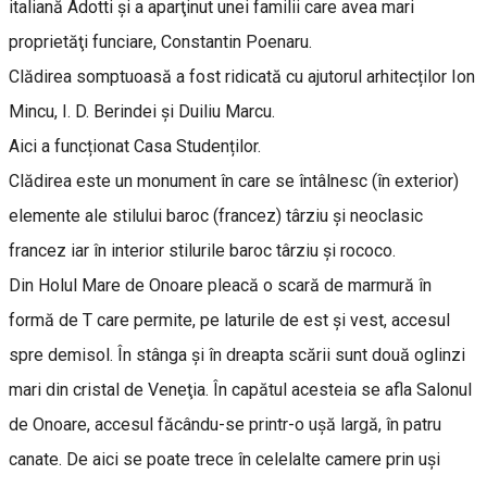
italiană Adotti și a aparţinut unei familii care avea mari
proprietăţi funciare, Constantin Poenaru.
Clădirea somptuoasă a fost ridicată cu ajutorul arhitecților Ion
Mincu, I. D. Berindei şi Duiliu Marcu.
Aici a funcționat Casa Studenților.
Clădirea este un monument în care se întâlnesc (în exterior)
elemente ale stilului baroc (francez) târziu și neoclasic
francez iar în interior stilurile baroc târziu și rococo.
Din Holul Mare de Onoare pleacă o scară de marmură în
formă de T care permite, pe laturile de est şi vest, accesul
spre demisol. În stânga şi în dreapta scării sunt două oglinzi
mari din cristal de Veneţia. În capătul acesteia se afla Salonul
de Onoare, accesul făcându-se printr-o uşă largă, în patru
canate. De aici se poate trece în celelalte camere prin uşi