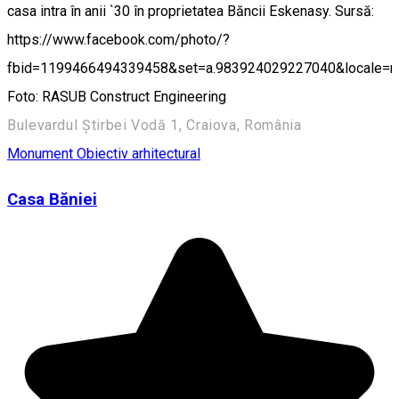
casa intra în anii `30 în proprietatea Băncii Eskenasy. Sursă:
https://www.facebook.com/photo/?
fbid=1199466494339458&set=a.983924029227040&locale=
Foto: RASUB Construct Engineering
Bulevardul Știrbei Vodă 1, Craiova, România
Monument
Obiectiv arhitectural
Casa Băniei