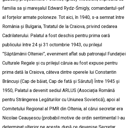
familia sa și mareșalul Edward Rydz-Śmigly, comandantul-șef
al forțelor armate poloneze. Tot aici, în 1940, s-a semnat între
România și Bulgaria, Tratatul de la Craiova, privind cedarea
Cadrilaterului. Palatul a fost deschis pentru prima oară
publicului între 24 și 31 octombrie 1943, cu prilejul
”Săptămânii Olteniei”, eveniment aflat sub patronajul Fundației
Culturale Regale și cu prilejul căruia au fost expuse pentru
prima dată la Craiova, câteva dintre operele lui Constantin
Brâncuși (Cap de băiat, Cap de fată și Sărutul) Între 1945 și
1950, Palatul a devenit sediul ARLUS (Asociația Română
pentru Strângerea Legăturilor cu Uniunea Sovietică), apoi al
Comitetului Regional al PMR din Oltenia, al cărui secretar era
Nicolae Ceaușescu (probabil motive de ordin sentimental l-au
determinat ulterior pe acesta, după ce devenise Secretar