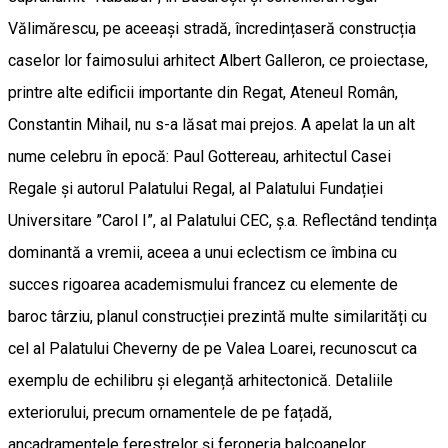
Vălimărescu, pe aceeași stradă, încredințaseră construcția
caselor lor faimosului arhitect Albert Galleron, ce proiectase,
printre alte edificii importante din Regat, Ateneul Român,
Constantin Mihail, nu s-a lăsat mai prejos. A apelat la un alt
nume celebru în epocă: Paul Gottereau, arhitectul Casei
Regale și autorul Palatului Regal, al Palatului Fundației
Universitare ”Carol I”, al Palatului CEC, ș.a. Reflectând tendința
dominantă a vremii, aceea a unui eclectism ce îmbina cu
succes rigoarea academismului francez cu elemente de
baroc târziu, planul construcției prezintă multe similarități cu
cel al Palatului Cheverny de pe Valea Loarei, recunoscut ca
exemplu de echilibru și eleganță arhitectonică. Detaliile
exteriorului, precum ornamentele de pe fațadă,
ancadramentele ferestrelor și feroneria balcoanelor,