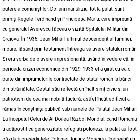
putere a comuniștilor. Doi ani mai târziu, tot la palat, sunt
primiți Regele Ferdinand și Principesa Maria, care împreună
cu generalul Averescu făceau o vizită Spitalului Militar din
Craiova. În 1936, Jean Mihail, ultimul descendent al familiei,
moare, lăsând prin testament întreaga sa avere statului român.
Și era vorba de o avere impresionantă, având în vedere că, în
perioada crizei economice din 1929-1933 el a girat cu ea o
parte din imprumuturile contractate de statul român la bănci
din străinătate. Gestul său reflectă un înalt simț civic și un
patriotism de cea mai nobilă factură, astfel încât edificiul a
rămas în conștiința publică sub numele de Palatul Jean Mihail.
La începutul Celui de Al Doilea Război Mondial, când România
a adăpostit cu generozitate refugiați polonezi, la palat au fost
găzduiți președintele Poloniei, Ignacy Moscicki, împreună cu