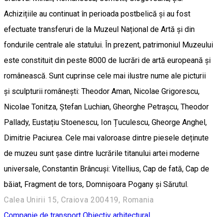
Achizițiile au continuat în perioada postbelică și au fost
efectuate transferuri de la Muzeul Național de Artă și din
fondurile centrale ale statului. În prezent, patrimoniul Muzeului
este constituit din peste 8000 de lucrări de artă europeană și
românească. Sunt cuprinse cele mai ilustre nume ale picturii
și sculpturii românești: Theodor Aman, Nicolae Grigorescu,
Nicolae Tonitza, Ștefan Luchian, Gheorghe Petrașcu, Theodor
Pallady, Eustațiu Stoenescu, Ion Țuculescu, Gheorge Anghel,
Dimitrie Paciurea. Cele mai valoroase dintre piesele deținute
de muzeu sunt șase dintre lucrările titanului artei moderne
universale, Constantin Brâncuși: Vitellius, Cap de fată, Cap de
băiat, Fragment de tors, Domnișoara Pogany și Sărutul.
Calea Unirii 15, Craiova 200419, Romania
Companie de transport
Obiectiv arhitectural