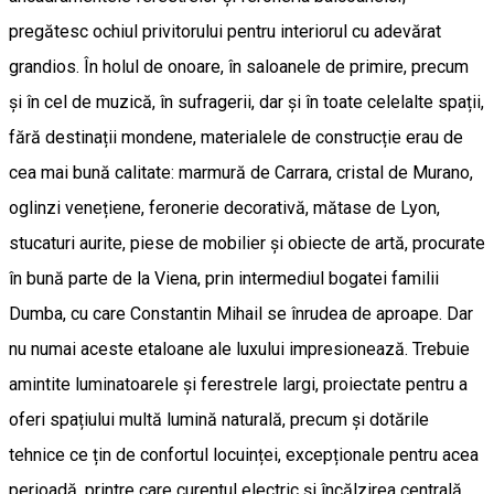
pregătesc ochiul privitorului pentru interiorul cu adevărat
grandios. În holul de onoare, în saloanele de primire, precum
și în cel de muzică, în sufragerii, dar și în toate celelalte spații,
fără destinații mondene, materialele de construcție erau de
cea mai bună calitate: marmură de Carrara, cristal de Murano,
oglinzi venețiene, feronerie decorativă, mătase de Lyon,
stucaturi aurite, piese de mobilier și obiecte de artă, procurate
în bună parte de la Viena, prin intermediul bogatei familii
Dumba, cu care Constantin Mihail se înrudea de aproape. Dar
nu numai aceste etaloane ale luxului impresionează. Trebuie
amintite luminatoarele și ferestrele largi, proiectate pentru a
oferi spațiului multă lumină naturală, precum și dotările
tehnice ce țin de confortul locuinței, excepționale pentru acea
perioadă, printre care curentul electric și încălzirea centrală