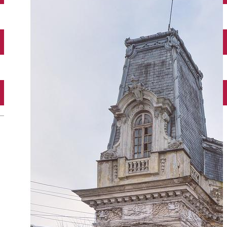
Închirieri auto
Închirieri biciclete
Taxi
Încărcare vehicule electrice
English