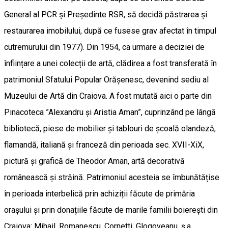
General al PCR și Președinte RSR, să decidă păstrarea și
restaurarea imobilului, după ce fusese grav afectat în timpul
cutremurului din 1977). Din 1954, ca urmare a deciziei de
înființare a unei colecții de artă, clădirea a fost transferată în
patrimoniul Sfatului Popular Orășenesc, devenind sediu al
Muzeului de Artă din Craiova. A fost mutată aici o parte din
Pinacoteca ”Alexandru și Aristia Aman”, cuprinzând pe lângă
bibliotecă, piese de mobilier și tablouri de școală olandeză,
flamandă, italiană și franceză din perioada sec. XVII-XiX,
pictură și grafică de Theodor Aman, artă decorativă
românească și străină. Patrimoniul acesteia se îmbunătățise
în perioada interbelică prin achiziții făcute de primăria
orașului și prin donațiile făcute de marile familii boierești din
Craiova: Mihail, Romanescu, Cornetti, Glogoveanu, ș.a.