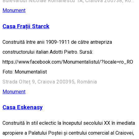
Bulevardul Nicolae Romanescu 1A, Craiova 200738, România (Aleea Principală)
Monument
Casa Frații Starck
Construită între anii 1909-1911 de către antrepriza
constructorului italian Adotti Pietro. Sursă:
https://www.facebook.com/Monumentalistul/?locale=ro_RO
Foto: Monumentalist
Strada Olteț 9, Craiova 200395, România
Monument
Casa Eskenasy
Construită în stil eclectic la începutul secolului XX în imediata
apropiere a Palatului Poștei și centrului comercial al Craiovei,