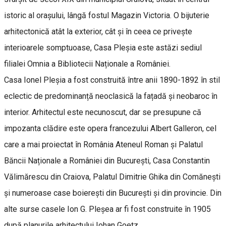
istoric al orașului, lângă fostul Magazin Victoria. O bijuterie
arhitectonică atât la exterior, cât și în ceea ce privește
interioarele somptuoase, Casa Pleșia este astăzi sediul
filialei Omnia a Bibliotecii Naționale a României.
Casa Ionel Pleșia a fost construită între anii 1890-1892 în stil
eclectic de predominanță neoclasică la fațadă și neobaroc în
interior. Arhitectul este necunoscut, dar se presupune că
impozanta clădire este opera francezului Albert Galleron, cel
care a mai proiectat în România Ateneul Roman și Palatul
Băncii Naționale a României din București, Casa Constantin
Vălimărescu din Craiova, Palatul Dimitrie Ghika din Comănești
și numeroase case boierești din București și din provincie. Din
alte surse casele Ion G. Pleșea ar fi fost construite în 1905
după planurile arhitectului Iohan Goetz.