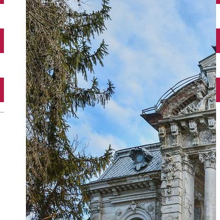
Închirieri auto
Închirieri biciclete
Taxi
Încărcare vehicule electrice
English