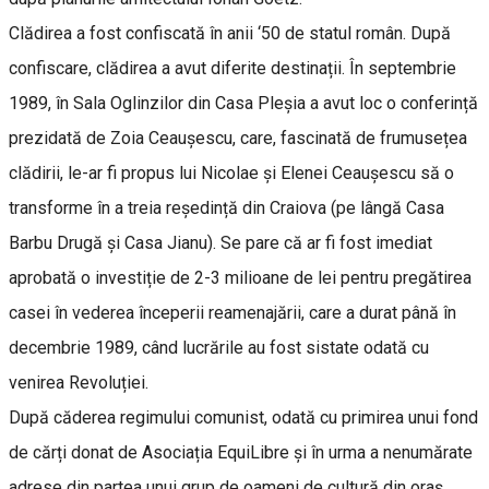
Clădirea a fost confiscată în anii ‘50 de statul român. După
confiscare, clădirea a avut diferite destinații. În septembrie
1989, în Sala Oglinzilor din Casa Pleșia a avut loc o conferință
prezidată de Zoia Ceaușescu, care, fascinată de frumusețea
clădirii, le-ar fi propus lui Nicolae și Elenei Ceaușescu să o
transforme în a treia reședință din Craiova (pe lângă Casa
Barbu Drugă și Casa Jianu). Se pare că ar fi fost imediat
aprobată o investiție de 2-3 milioane de lei pentru pregătirea
casei în vederea începerii reamenajării, care a durat până în
decembrie 1989, când lucrările au fost sistate odată cu
venirea Revoluției.
După căderea regimului comunist, odată cu primirea unui fond
de cărți donat de Asociația EquiLibre și în urma a nenumărate
adrese din partea unui grup de oameni de cultură din oraș