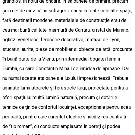
grandios. În holul de onoare, în saloanele de primire, precum
și în cel de muzică, în sufragerii, dar și în toate celelalte spații,
fără destinații mondene, materialele de construcție erau de
cea mai bună calitate: marmură de Carrara, cristal de Murano,
oglinzi venețiene, feronerie decorativă, mătase de Lyon,
stucaturi aurite, piese de mobilier și obiecte de artă, procurate
în bună parte de la Viena, prin intermediul bogatei familii
Dumba, cu care Constantin Mihail se înrudea de aproape. Dar
nu numai aceste etaloane ale luxului impresionează. Trebuie
amintite luminatoarele și ferestrele largi, proiectate pentru a
oferi spațiului multă lumină naturală, precum și dotările
tehnice ce țin de confortul locuinței, excepționale pentru acea
perioadă, printre care curentul electric și încălzirea centrală
de ”tip roman”, cu conducte amplasate în pereți și podea.