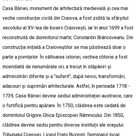
Casa Băniei, monument de arhitectură medievală și cea mai
veche construcție civilă din Craiova, a fost zidită la sfârșitul
secolului al XV-lea de boierii Craiovești, iar în anul 1699 a fost
reconstruită de domnitorul martir, Constantin Brâncoveanu. Din
construcția inițială a Craioveștilor se mai păstrează doar o
parte a pivnițelor. În vâltoarea istoriei, vechea ctitorie a fost
incendiată de nenumărate ori, a trecut în stăpâniri și
administrări diferite și a "suferit", după nevoi, transformări,
adaosuri și suprimări arhitecturale. Astfel, în perioada 1718 -
1739, Casa Băniei devine sediul administrației austriece, care
o fortifică pentru apărare. În 1750, clădirea este cedată de
domnitorul Grigore Ghica Episcopiei Râmnicului. Din 1850,
clădirea devine sediu pentru diverse instituții ale orașului:
Tribunalul Craiovei, Liceul Fraţii Buzești, Seminarul local,