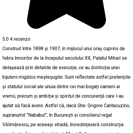
5.0
4
recenzii
Construit între 1898 și 1907, în mijlocul unui oraș cuprins de
febra înnoirilor de la începutul secolului XX, Palatul Mihail se
detașează prin detaliile de execuție, ce au distincția unei
bijuterii migălos meșteșugite. Sunt reflectate astfel pretențiile
și statutul social ale unuia dintre cei mai bogați oameni ai
vremii, precum și ambiția și spiritul de concurență care l-au
ajutat să facă avere. Astfel că, dacă Ghe. Grigore Cantacuzino,
supranumit ”Nababul”, în București și consilierul regal
Vălimărescu, pe aceeași stradă, încredințaseră construcția