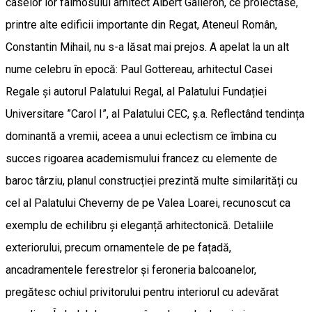
caselor lor faimosului arhitect Albert Galleron, ce proiectase,
printre alte edificii importante din Regat, Ateneul Român,
Constantin Mihail, nu s-a lăsat mai prejos. A apelat la un alt
nume celebru în epocă: Paul Gottereau, arhitectul Casei
Regale și autorul Palatului Regal, al Palatului Fundației
Universitare ”Carol I”, al Palatului CEC, ș.a. Reflectând tendința
dominantă a vremii, aceea a unui eclectism ce îmbina cu
succes rigoarea academismului francez cu elemente de
baroc târziu, planul construcției prezintă multe similarități cu
cel al Palatului Cheverny de pe Valea Loarei, recunoscut ca
exemplu de echilibru și eleganță arhitectonică. Detaliile
exteriorului, precum ornamentele de pe fațadă,
ancadramentele ferestrelor și feroneria balcoanelor,
pregătesc ochiul privitorului pentru interiorul cu adevărat