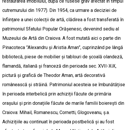
restaurarea imobilului, după ce fusese grav afectat în timpul
cutremurului din 1977). Din 1954, ca urmare a deciziei de
înființare a unei colecții de artă, clădirea a fost transferată în
patrimoniul Sfatului Popular Orășenesc, devenind sediu al
Muzeului de Artă din Craiova. A fost mutată aici o parte din
Pinacoteca ”Alexandru și Aristia Aman”, cuprinzând pe lângă
bibliotecă, piese de mobilier și tablouri de școală olandeză,
flamandă, italiană și franceză din perioada sec. XVII-XiX,
pictură și grafică de Theodor Aman, artă decorativă
românească și străină. Patrimoniul acesteia se îmbunătățise
în perioada interbelică prin achiziții făcute de primăria
orașului și prin donațiile făcute de marile familii boierești din
Craiova: Mihail, Romanescu, Cornetti, Glogoveanu, ș.a.
Achizițiile au continuat în perioada postbelică și au fost