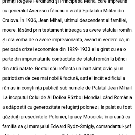
primiți Regele Ferdinand și Principesa Maria, care împreună
cu generalul Averescu făceau o vizită Spitalului Militar din
Craiova. În 1936, Jean Mihail, ultimul descendent al familiei,
moare, lăsând prin testament întreaga sa avere statului român.
Și era vorba de o avere impresionantă, având în vedere că, în
perioada crizei economice din 1929-1933 el a girat cu ea o
parte din imprumuturile contractate de statul român la bănci
din străinătate. Gestul său reflectă un înalt simț civic și un
patriotism de cea mai nobilă factură, astfel încât edificiul a
rămas în conștiința publică sub numele de Palatul Jean Mihail.
La începutul Celui de Al Doilea Război Mondial, când România
a adăpostit cu generozitate refugiați polonezi, la palat au fost
găzduiți președintele Poloniei, Ignacy Moscicki, împreună cu
familia sa și mareșalul Edward Rydz-Śmigly, comandantul-șef