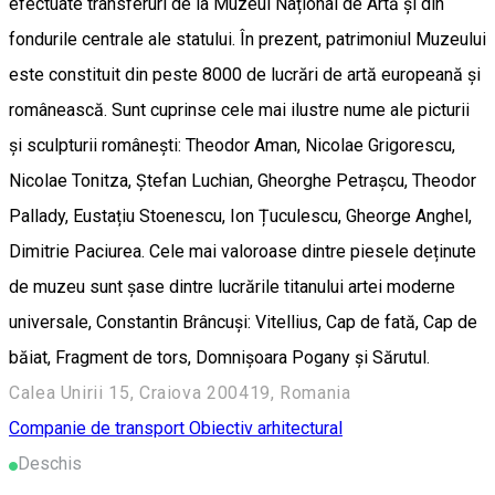
efectuate transferuri de la Muzeul Național de Artă și din
fondurile centrale ale statului. În prezent, patrimoniul Muzeului
este constituit din peste 8000 de lucrări de artă europeană și
românească. Sunt cuprinse cele mai ilustre nume ale picturii
și sculpturii românești: Theodor Aman, Nicolae Grigorescu,
Nicolae Tonitza, Ștefan Luchian, Gheorghe Petrașcu, Theodor
Pallady, Eustațiu Stoenescu, Ion Țuculescu, Gheorge Anghel,
Dimitrie Paciurea. Cele mai valoroase dintre piesele deținute
de muzeu sunt șase dintre lucrările titanului artei moderne
universale, Constantin Brâncuși: Vitellius, Cap de fată, Cap de
băiat, Fragment de tors, Domnișoara Pogany și Sărutul.
Calea Unirii 15, Craiova 200419, Romania
Companie de transport
Obiectiv arhitectural
Deschis