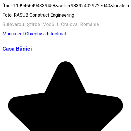
fbid=1199466494339458&set=a.983924029227040&locale=
Foto: RASUB Construct Engineering
Bulevardul Știrbei Vodă 1, Craiova, România
Monument
Obiectiv arhitectural
Casa Băniei