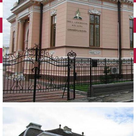
Închirieri auto
Închirieri biciclete
Taxi
Încărcare vehicule electrice
English