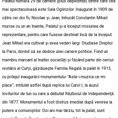
Palatul numără 29 de camere (plus depedințe) dintre care cea
mai spectaculoasă este Sala Oglinzilor. Inaugurat în 1909 de
către cei doi fii, Nicolae și Jean, întrucât Constantin Mihail
murise cu un an înainte, Palatul și-a început misiunea de
reprezentare, pentru care fusese destinat încă de la început.
Jean Mihail era cultivat și avea vederi largi. Studiase Dreptul
la Paris, dorind să se dedice unei cariere politice. Fiind un
membru marcant al înaltei societăți și făcând parte din cercul
restâns al Curții, găzduiește Familia Regală la palat în 1913,
cu prilejul inaugurării monumentului ”Asta-i muzica ce-mi
place”, intitulat astfel după replica lui Carol I, la auzul
loviturilor de tun cu care a debutat Războiul de Independență
din 1877. Monumentul a fost distrus imediat după venirea la
putere a comuniștilor. Doi ani mai târziu, tot la palat, sunt