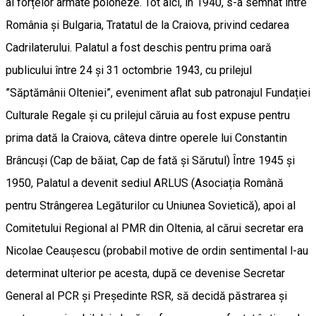
al forțelor armate poloneze. Tot aici, în 1940, s-a semnat între
România și Bulgaria, Tratatul de la Craiova, privind cedarea
Cadrilaterului. Palatul a fost deschis pentru prima oară
publicului între 24 și 31 octombrie 1943, cu prilejul
”Săptămânii Olteniei”, eveniment aflat sub patronajul Fundației
Culturale Regale și cu prilejul căruia au fost expuse pentru
prima dată la Craiova, câteva dintre operele lui Constantin
Brâncuși (Cap de băiat, Cap de fată și Sărutul) Între 1945 și
1950, Palatul a devenit sediul ARLUS (Asociația Română
pentru Strângerea Legăturilor cu Uniunea Sovietică), apoi al
Comitetului Regional al PMR din Oltenia, al cărui secretar era
Nicolae Ceaușescu (probabil motive de ordin sentimental l-au
determinat ulterior pe acesta, după ce devenise Secretar
General al PCR și Președinte RSR, să decidă păstrarea și