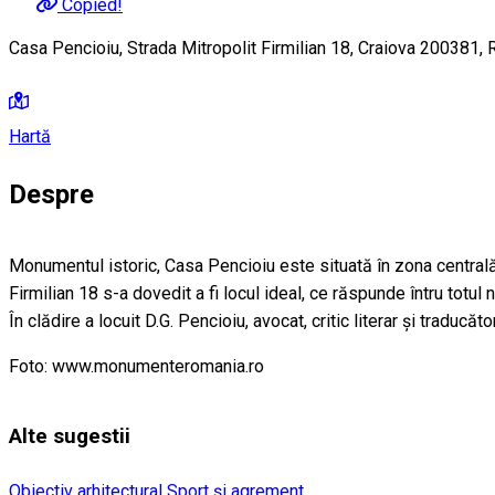
Copied!
Casa Pencioiu, Strada Mitropolit Firmilian 18, Craiova 200381,
Hartă
Despre
Monumentul istoric, Casa Pencioiu este situată în zona centrală a
Firmilian 18 s-a dovedit a fi locul ideal, ce răspunde întru totul 
În clădire a locuit D.G. Pencioiu, avocat, critic literar și traduc
Foto: www.monumenteromania.ro
Alte sugestii
Obiectiv arhitectural
Sport și agrement