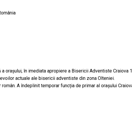
 România
 orașului, în imediata apropiere a Bisericii Adventiste Craiova 1 ș
nevoilor actuale ale bisericii adventiste din zona Olteniei.
ător român. A îndeplinit temporar funcția de primar al orașului Crai