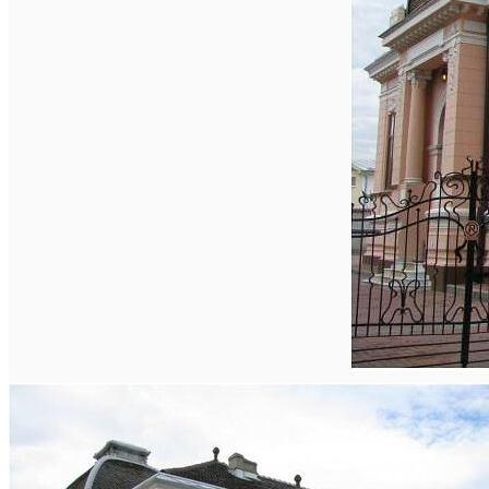
Închirieri auto
Închirieri biciclete
Taxi
Încărcare vehicule electrice
English