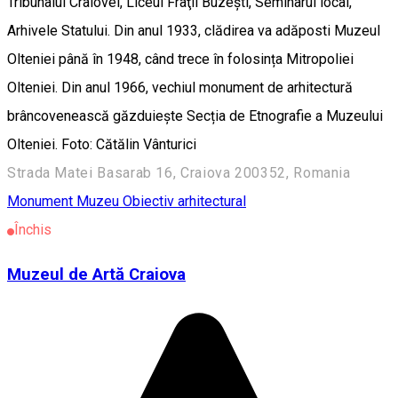
Tribunalul Craiovei, Liceul Fraţii Buzești, Seminarul local,
Arhivele Statului. Din anul 1933, clădirea va adăposti Muzeul
Olteniei până în 1948, când trece în folosința Mitropoliei
Olteniei. Din anul 1966, vechiul monument de arhitectură
brâncovenească găzduiește Secția de Etnografie a Muzeului
Olteniei. Foto: Cătălin Vânturici
Strada Matei Basarab 16, Craiova 200352, Romania
Monument
Muzeu
Obiectiv arhitectural
Închis
Muzeul de Artă Craiova