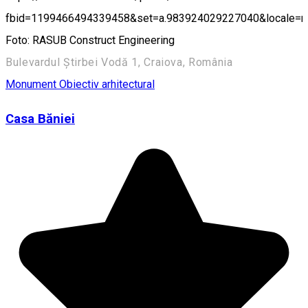
fbid=1199466494339458&set=a.983924029227040&locale=
Foto: RASUB Construct Engineering
Bulevardul Știrbei Vodă 1, Craiova, România
Monument
Obiectiv arhitectural
Casa Băniei