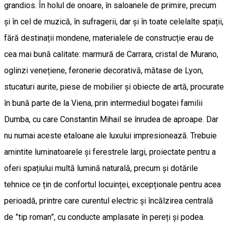
grandios. În holul de onoare, în saloanele de primire, precum
și în cel de muzică, în sufragerii, dar și în toate celelalte spații,
fără destinații mondene, materialele de construcție erau de
cea mai bună calitate: marmură de Carrara, cristal de Murano,
oglinzi venețiene, feronerie decorativă, mătase de Lyon,
stucaturi aurite, piese de mobilier și obiecte de artă, procurate
în bună parte de la Viena, prin intermediul bogatei familii
Dumba, cu care Constantin Mihail se înrudea de aproape. Dar
nu numai aceste etaloane ale luxului impresionează. Trebuie
amintite luminatoarele și ferestrele largi, proiectate pentru a
oferi spațiului multă lumină naturală, precum și dotările
tehnice ce țin de confortul locuinței, excepționale pentru acea
perioadă, printre care curentul electric și încălzirea centrală
de ”tip roman”, cu conducte amplasate în pereți și podea.