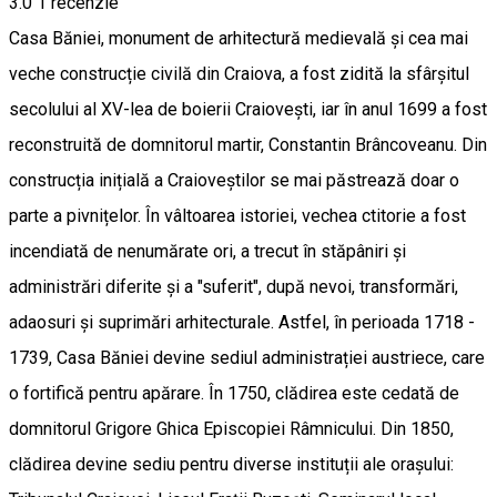
3.0
1 recenzie
Casa Băniei, monument de arhitectură medievală și cea mai
veche construcție civilă din Craiova, a fost zidită la sfârșitul
secolului al XV-lea de boierii Craiovești, iar în anul 1699 a fost
reconstruită de domnitorul martir, Constantin Brâncoveanu. Din
construcția inițială a Craioveștilor se mai păstrează doar o
parte a pivnițelor. În vâltoarea istoriei, vechea ctitorie a fost
incendiată de nenumărate ori, a trecut în stăpâniri și
administrări diferite și a "suferit", după nevoi, transformări,
adaosuri și suprimări arhitecturale. Astfel, în perioada 1718 -
1739, Casa Băniei devine sediul administrației austriece, care
o fortifică pentru apărare. În 1750, clădirea este cedată de
domnitorul Grigore Ghica Episcopiei Râmnicului. Din 1850,
clădirea devine sediu pentru diverse instituții ale orașului: