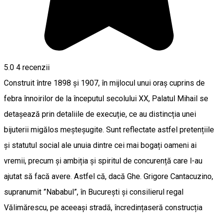
5.0
4
recenzii
Construit între 1898 și 1907, în mijlocul unui oraș cuprins de
febra înnoirilor de la începutul secolului XX, Palatul Mihail se
detașează prin detaliile de execuție, ce au distincția unei
bijuterii migălos meșteșugite. Sunt reflectate astfel pretențiile
și statutul social ale unuia dintre cei mai bogați oameni ai
vremii, precum și ambiția și spiritul de concurență care l-au
ajutat să facă avere. Astfel că, dacă Ghe. Grigore Cantacuzino,
supranumit ”Nababul”, în București și consilierul regal
Vălimărescu, pe aceeași stradă, încredințaseră construcția