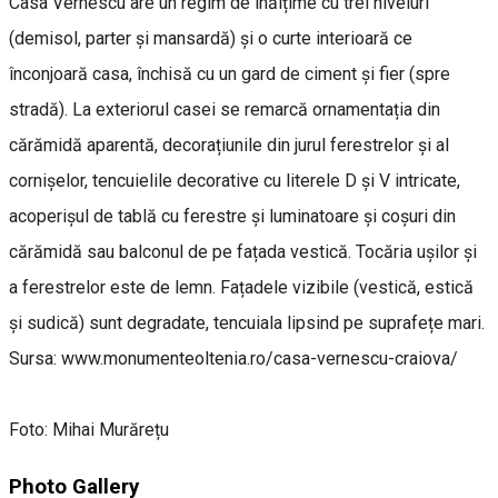
Casa Vernescu are un regim de înălțime cu trei niveluri
(demisol, parter și mansardă) și o curte interioară ce
înconjoară casa, închisă cu un gard de ciment și fier (spre
stradă). La exteriorul casei se remarcă ornamentația din
cărămidă aparentă, decorațiunile din jurul ferestrelor și al
cornișelor, tencuielile decorative cu literele D și V intricate,
acoperișul de tablă cu ferestre și luminatoare și coșuri din
cărămidă sau balconul de pe fațada vestică. Tocăria ușilor și
a ferestrelor este de lemn. Fațadele vizibile (vestică, estică
și sudică) sunt degradate, tencuiala lipsind pe suprafețe mari.
Sursa: www.monumenteoltenia.ro/casa-vernescu-craiova/
Foto: Mihai Murărețu
Photo Gallery