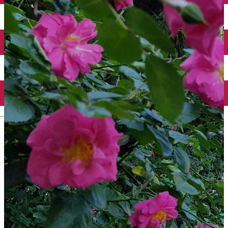
Închirieri auto
Închirieri biciclete
Taxi
Încărcare vehicule electrice
English