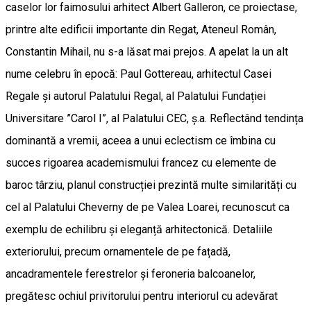
caselor lor faimosului arhitect Albert Galleron, ce proiectase,
printre alte edificii importante din Regat, Ateneul Român,
Constantin Mihail, nu s-a lăsat mai prejos. A apelat la un alt
nume celebru în epocă: Paul Gottereau, arhitectul Casei
Regale și autorul Palatului Regal, al Palatului Fundației
Universitare ”Carol I”, al Palatului CEC, ș.a. Reflectând tendința
dominantă a vremii, aceea a unui eclectism ce îmbina cu
succes rigoarea academismului francez cu elemente de
baroc târziu, planul construcției prezintă multe similarități cu
cel al Palatului Cheverny de pe Valea Loarei, recunoscut ca
exemplu de echilibru și eleganță arhitectonică. Detaliile
exteriorului, precum ornamentele de pe fațadă,
ancadramentele ferestrelor și feroneria balcoanelor,
pregătesc ochiul privitorului pentru interiorul cu adevărat