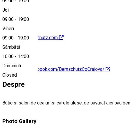
09:00
-
19:00
0728884894
Joi
09:00
-
19:00
Vineri
http://www.bernschutz.com
09:00
-
19:00
Sâmbătă
10:00
-
14:00
Duminică
https://www.facebook.com/BernschutzCoCraiova/
Closed
Despre
Butic si salon de ceaiuri si cafele alese, de savurat aici sau pe
Photo Gallery