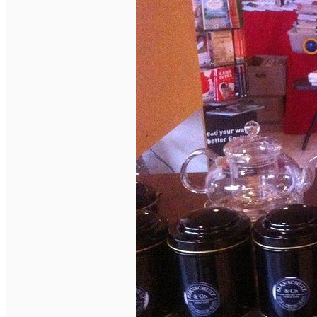
Închirieri auto
Închirieri biciclete
Taxi
Încărcare vehicule electrice
English