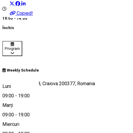
Copied!
10:00 - 14:00
Închis
Program
Weekly Schedule
Strada Bibescu 58, Craiova 200377, Romania
Luni
09:00
-
19:00
Marți
Hartă
09:00
-
19:00
Miercuri