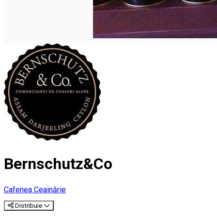
Bernschutz&Co
Cafenea
Ceainărie
Distribuie