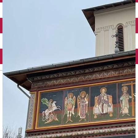
Închirieri auto
Închirieri biciclete
Taxi
Încărcare vehicule electrice
English