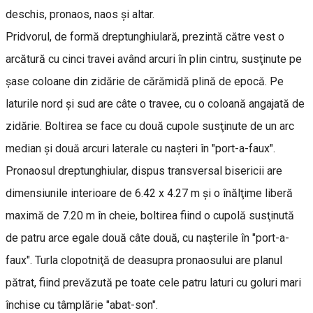
deschis, pronaos, naos şi altar.
Pridvorul, de formă dreptunghiulară, prezintă către vest o
arcătură cu cinci travei având arcuri în plin cintru, susţinute pe
şase coloane din zidărie de cărămidă plină de epocă. Pe
laturile nord şi sud are câte o travee, cu o coloană angajată de
zidărie. Boltirea se face cu două cupole susţinute de un arc
median şi două arcuri laterale cu naşteri în "port-a-faux".
Pronaosul dreptunghiular, dispus transversal bisericii are
dimensiunile interioare de 6.42 x 4.27 m şi o înălţime liberă
maximă de 7.20 m în cheie, boltirea fiind o cupolă susţinută
de patru arce egale două câte două, cu naşterile în "port-a-
faux". Turla clopotniţă de deasupra pronaosului are planul
pătrat, fiind prevăzută pe toate cele patru laturi cu goluri mari
închise cu tâmplărie "abat-son".