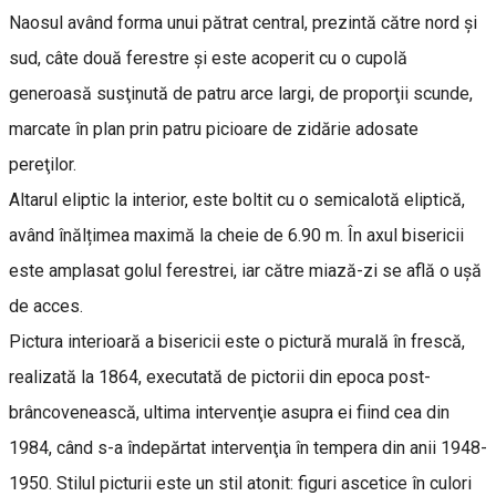
Naosul având forma unui pătrat central, prezintă către nord şi
sud, câte două ferestre şi este acoperit cu o cupolă
generoasă susţinută de patru arce largi, de proporţii scunde,
marcate în plan prin patru picioare de zidărie adosate
pereţilor.
Altarul eliptic la interior, este boltit cu o semicalotă eliptică,
având înălțimea maximă la cheie de 6.90 m. În axul bisericii
este amplasat golul ferestrei, iar către miază-zi se află o ușă
de acces.
Pictura interioară a bisericii este o pictură murală în frescă,
realizată la 1864, executată de pictorii din epoca post-
brâncovenească, ultima intervenţie asupra ei fiind cea din
1984, când s-a îndepărtat intervenţia în tempera din anii 1948-
1950. Stilul picturii este un stil atonit: figuri ascetice în culori