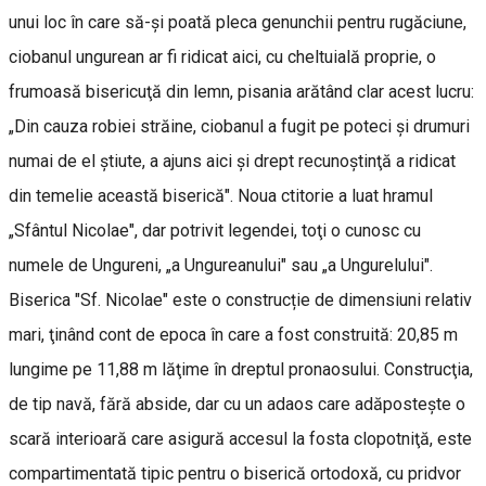
unui loc în care să-şi poată pleca genunchii pentru rugăciune,
ciobanul ungurean ar fi ridicat aici, cu cheltuială proprie, o
frumoasă bisericuţă din lemn, pisania arătând clar acest lucru:
„Din cauza robiei străine, ciobanul a fugit pe poteci şi drumuri
numai de el ştiute, a ajuns aici şi drept recunoştinţă a ridicat
din temelie această biserică". Noua ctitorie a luat hramul
„Sfântul Nicolae", dar potrivit legendei, toţi o cunosc cu
numele de Ungureni, „a Ungureanului" sau „a Ungurelului".
Biserica "Sf. Nicolae" este o construcție de dimensiuni relativ
mari, ţinând cont de epoca în care a fost construită: 20,85 m
lungime pe 11,88 m lăţime în dreptul pronaosului. Construcţia,
de tip navă, fără abside, dar cu un adaos care adăposteşte o
scară interioară care asigură accesul la fosta clopotniţă, este
compartimentată tipic pentru o biserică ortodoxă, cu pridvor