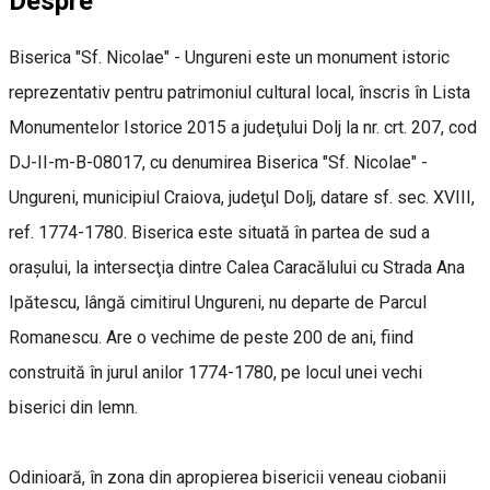
Despre
Biserica "Sf. Nicolae" - Ungureni este un monument istoric
reprezentativ pentru patrimoniul cultural local, înscris în Lista
Monumentelor Istorice 2015 a judeţului Dolj la nr. crt. 207, cod
DJ-II-m-B-08017, cu denumirea Biserica "Sf. Nicolae" -
Ungureni, municipiul Craiova, judeţul Dolj, datare sf. sec. XVIII,
ref. 1774-1780. Biserica este situată în partea de sud a
oraşului, la intersecţia dintre Calea Caracălului cu Strada Ana
Ipătescu, lângă cimitirul Ungureni, nu departe de Parcul
Romanescu. Are o vechime de peste 200 de ani, fiind
construită în jurul anilor 1774-1780, pe locul unei vechi
biserici din lemn.
Odinioară, în zona din apropierea bisericii veneau ciobanii