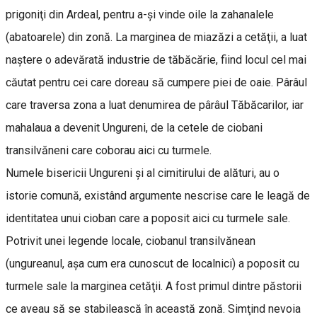
prigoniţi din Ardeal, pentru a-şi vinde oile la zahanalele
(abatoarele) din zonă. La marginea de miazăzi a cetăţii, a luat
naştere o adevărată industrie de tăbăcărie, fiind locul cel mai
căutat pentru cei care doreau să cumpere piei de oaie. Pârâul
care traversa zona a luat denumirea de pârâul Tăbăcarilor, iar
mahalaua a devenit Ungureni, de la cetele de ciobani
transilvăneni care coborau aici cu turmele.
Numele bisericii Ungureni şi al cimitirului de alături, au o
istorie comună, existând argumente nescrise care le leagă de
identitatea unui cioban care a poposit aici cu turmele sale.
Potrivit unei legende locale, ciobanul transilvănean
(ungureanul, aşa cum era cunoscut de localnici) a poposit cu
turmele sale la marginea cetăţii. A fost primul dintre păstorii
ce aveau să se stabilească în această zonă. Simţind nevoia