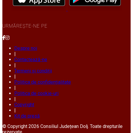
URMĂREȘTE-NE PE
Despre noi
|
Contactează-ne
|
Termeni și condiții
|
Politica de confidențialitate
|
Politica de cookie-uri
|
Copyright
|
Kit de presă
© Copyright 2026 Consiliul Județean Dolj. Toate drepturile
rezervate