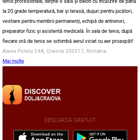
tenis profesionale, deține o sală și balon cu încălzire de până
la 20 grade temperatură, bar și terasă, dușuri pentru jucători,
vestiare pentru membrii permanenți, echipă de antrenori,
preparator fizic și asistentă medicală. În sala de tenis, după
fiecare oră de tenis se schimbă aerul viciat cu aer proaspăt!
Aleea Potelu 24A, Craiova 200317, Romania
Mai multe
DESCARCĂ GRATUIT