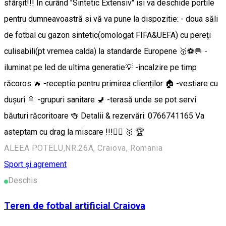
sfârșit!!! In curând "Sintetic Extensiv" isi va deschide portile
pentru dumneavoastră si vă va pune la dispozitie: - doua săli
de fotbal cu gazon sintetic(omologat FIFA&UEFA) cu pereți
culisabili(pt vremea calda) la standarde Europene 🥇⚽️🥅 -
iluminat pe led de ultima generatie💡 -incalzire pe timp
răcoros 🔥 -receptie pentru primirea clienților 🏠 -vestiare cu
dușuri 🚿 -grupuri sanitare 🚽 -terasă unde se pot servi
băuturi răcoritoare 🍻 Detalii & rezervări: 0766741165 Va
asteptam cu drag la miscare !!!🏃‍♂️ 🥇 🏆
ALEEA POTELU,NR.26A, Craiova, Romania
Sport și agrement
Deschis
Teren de fotbal artificial Craiova