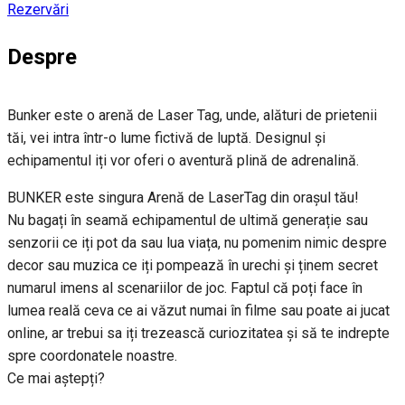
Rezervări
Despre
Bunker este o arenă de Laser Tag, unde, alături de prietenii
tăi, vei intra într-o lume fictivă de luptă. Designul și
echipamentul iți vor oferi o aventură plină de adrenalină.
BUNKER este singura Arenă de LaserTag din orașul tău!
Nu bagați în seamă echipamentul de ultimă generație sau
senzorii ce iți pot da sau lua viața, nu pomenim nimic despre
decor sau muzica ce iți pompează în urechi și ținem secret
numarul imens al scenariilor de joc. Faptul că poți face în
lumea reală ceva ce ai văzut numai în filme sau poate ai jucat
online, ar trebui sa iți trezească curiozitatea și să te indrepte
spre coordonatele noastre.
Ce mai aștepți?