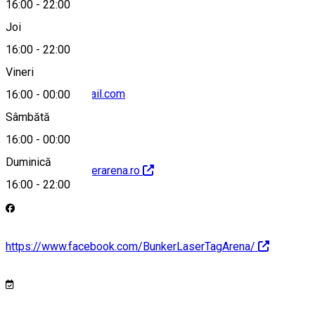
16:00
-
22:00
0770811611
Joi
16:00
-
22:00
Vineri
bunkerarena@gmail.com
16:00
-
00:00
Sâmbătă
16:00
-
00:00
Duminică
https://www.bunkerarena.ro
16:00
-
22:00
https://www.facebook.com/BunkerLaserTagArena/