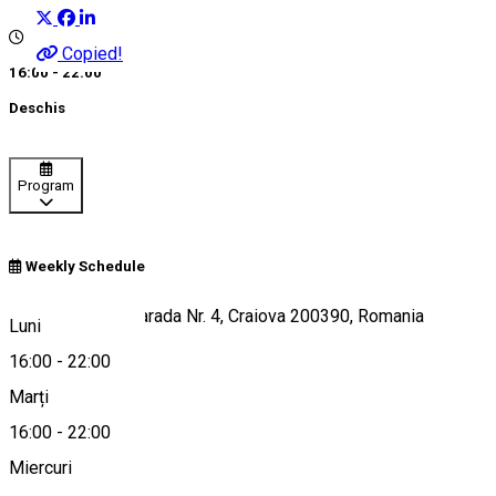
Copied!
16:00 - 22:00
Deschis
Program
Weekly Schedule
Strada Eugeniu Carada Nr. 4, Craiova 200390, Romania
Luni
16:00
-
22:00
Marți
Hartă
16:00
-
22:00
Miercuri