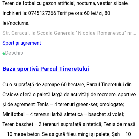
Teren de fotbal cu gazon artificial, nocturna, vestiar si baie.
Inchirieri la: 0745127266 Tarif pe ora: 60 lei/zi, 80
lei/nocturna.
Str. Caracal, la Scoala Generala "Nicolae Romanescu" nr. 29, Craiova, Romania
Sport și agrement
Deschis
Baza sportivă Parcul Tineretului
Cu o suprafață de aproape 60 hectare, Parcul Tineretului din
Craiova oferă o paletă largă de activități de recreere, sportive
și de agrement: Tenis – 4 terenuri green-set, omologate;
Minifotbal – 4 terenuri iarbă sintetică – baschet si volei;
Teren baschet – 2 terenuri suprafață sintetică; Tenis de masă
– 10 mese beton. Se asigură fileu, mingi și palete; Șah – 10