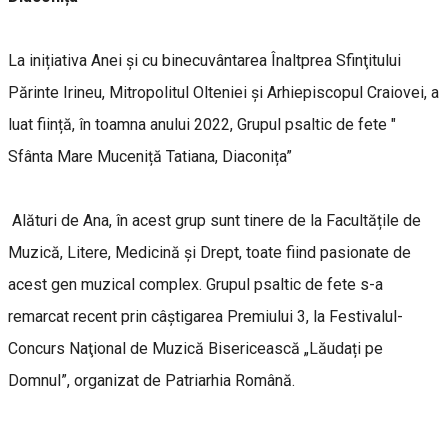
La inițiativa Anei și cu binecuvântarea Înaltprea Sfinţitului
Părinte Irineu, Mitropolitul Olteniei și Arhiepiscopul Craiovei, a
luat ființă, în toamna anului 2022, Grupul psaltic de fete "
Sfânta Mare Muceniță Tatiana, Diaconița”
Alături de Ana, în acest grup sunt tinere de la Facultățile de
Muzică, Litere, Medicină și Drept, toate fiind pasionate de
acest gen muzical complex. Grupul psaltic de fete s-a
remarcat recent prin câștigarea Premiului 3, la Festivalul-
Concurs Naţional de Muzică Bisericească „Lăudați pe
Domnul”, organizat de Patriarhia Română.