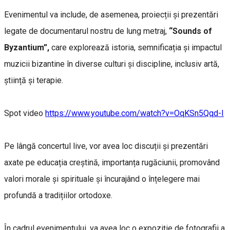
Evenimentul va include, de asemenea, proiecții și prezentări
legate de documentarul nostru de lung metraj,
“Sounds of
Byzantium”,
care explorează istoria, semnificația și impactul
muzicii bizantine în diverse culturi și discipline, inclusiv artă,
știință și terapie.
Spot video
https://www.youtube.com/watch?v=OqKSn5Qqd-I
Pe lângă concertul live, vor avea loc discuții și prezentări
axate pe educația creștină, importanța rugăciunii, promovând
valori morale și spirituale și încurajând o înțelegere mai
profundă a tradițiilor ortodoxe.
În cadrul evenimentului, va avea loc o expoziție de fotografii a