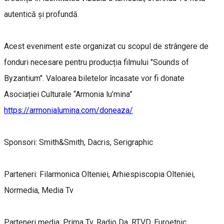
autentică și profundă.
Acest eveniment este organizat cu scopul de strângere de
fonduri necesare pentru producția filmului "Sounds of
Byzantium". Valoarea biletelor încasate vor fi donate
Asociației Culturale “Armonia lu’mina”
https://armonialumina.com/doneaza/
Sponsori: Smith&Smith, Dacris, Serigraphic
Parteneri: Filarmonica Olteniei, Arhiespiscopia Olteniei,
Normedia, Media Tv
Parteneri media: Prima Tv, Radio Da, RTVD, Euroetnic