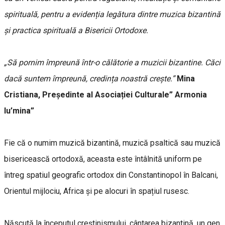
spirituală, pentru a evidenția legătura dintre muzica bizantină
și practica spirituală a Bisericii Ortodoxe.
„Să pornim împreună într-o călătorie a muzicii bizantine. Căci
dacă suntem împreună, credința noastră crește.”
Mina
Cristiana, Președinte al Asociației Culturale” Armonia
lu’mina”
Fie că o numim muzică bizantină, muzică psaltică sau muzică
bisericească ortodoxă, aceasta este întâlnită uniform pe
întreg spatiul geografic ortodox din Constantinopol în Balcani,
Orientul mijlociu, Africa și pe alocuri în spațiul rusesc.
Născută la începutul creştinismului, cântarea bizantină, un gen