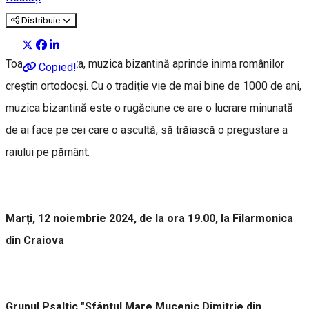
Distribuie
Toamna aceasta, muzica bizantină aprinde inima românilor
Copied!
creștin ortodocși. Cu o tradiție vie de mai bine de 1000 de ani,
muzica bizantină este o rugăciune ce are o lucrare minunată
de ai face pe cei care o ascultă, să trăiască o pregustare a
raiului pe pământ.
Marți, 12 noiembrie 2024, de la ora 19.00, la Filarmonica
din Craiova
Grupul Psaltic "Sfântul Mare Mucenic Dimitrie din