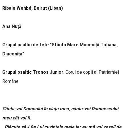
Ribale Wehbé, Beirut (Liban)
Ana Nuță
Grupul psaltic de fete "Sfânta Mare Muceniță Tatiana,
Diaconița"
Grupul psaltic Tronos Junior
, Corul de copii al Patriarhiei
Române
Cânta-voi Domnului în viața mea, cânta-voi Dumnezeului
meu cât voi fi.
Plăcute să-I fie Lui cuvintele mele,iar eu mă voi veseli de