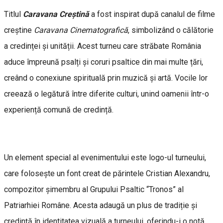
Titlul
Caravana Creștină
a fost inspirat după canalul de filme
creștine
Caravana Cinematografică
, simbolizând o călătorie
a credinței și unității. Acest turneu care străbate România
aduce împreună psalți și coruri psaltice din mai multe țări,
creând o conexiune spirituală prin muzică și artă. Vocile lor
creează o legătură între diferite culturi, unind oamenii într-o
experiență comună de credință.
Un element special al evenimentului este logo-ul turneului,
care folosește un font creat de părintele Cristian Alexandru,
compozitor șimembru al Grupului Psaltic “Tronos” al
Patriarhiei Române. Acesta adaugă un plus de tradiție și
credință în identitatea vizuală a turneului, oferindu-i o notă