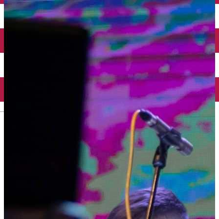
Închirieri auto
Închirieri biciclete
Taxi
Încărcare vehicule electrice
English