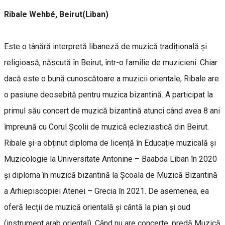
Ribale Wehbé, Beirut(Liban)
Este o tânără interpretă libaneză de muzică tradițională și
religioasă, născută în Beirut, într-o familie de muzicieni. Chiar
dacă este o bună cunoscătoare a muzicii orientale, Ribale are
o pasiune deosebită pentru muzica bizantină. A participat la
primul său concert de muzică bizantină atunci când avea 8 ani
împreună cu Corul Școlii de muzică ecleziastică din Beirut.
Ribale și-a obținut diploma de licență în Educație muzicală și
Muzicologie la Universitate Antonine – Baabda Liban în 2020
și diploma în muzică bizantină la Școala de Muzică Bizantină
a Arhiepiscopiei Atenei – Grecia în 2021. De asemenea, ea
oferă lecții de muzică orientală și cântă la pian și oud
(instrument arab oriental). Când nu are concerte, predă Muzică