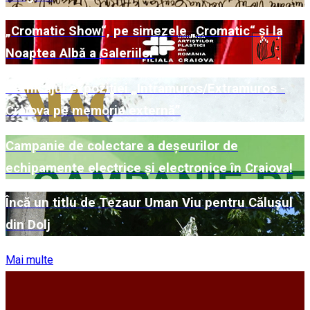
„Cromatic Show“, pe simezele „Cromatic“ și la
Noaptea Albă a Galeriilor
Vernisajul expoziției „Intramuros/Extramuros -
Craiova pe memorie externă”
Campanie de colectare a deșeurilor de
echipamente electrice și electronice în Craiova!
Încă un titlu de Tezaur Uman Viu pentru Călușul
din Dolj
Mai multe