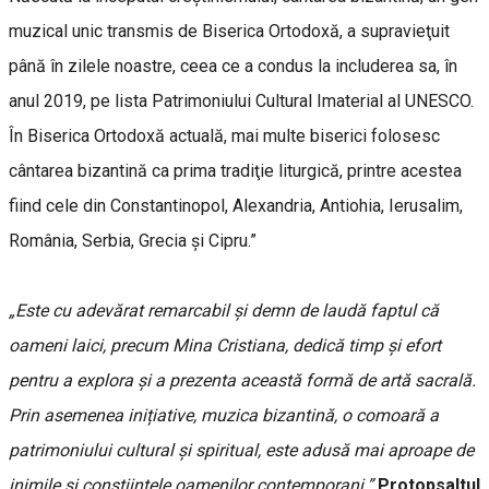
muzical unic transmis de Biserica Ortodoxă, a supravieţuit
până în zilele noastre, ceea ce a condus la includerea sa, în
anul 2019, pe lista Patrimoniului Cultural Imaterial al UNESCO.
În Biserica Ortodoxă actuală, mai multe biserici folosesc
cântarea bizantină ca prima tradiţie liturgică, printre acestea
fiind cele din Constantinopol, Alexandria, Antiohia, Ierusalim,
România, Serbia, Grecia şi Cipru.”
„Este cu adevărat remarcabil și demn de laudă faptul că
oameni laici, precum Mina Cristiana, dedică timp și efort
pentru a explora și a prezenta această formă de artă sacrală.
Prin asemenea inițiative, muzica bizantină, o comoară a
patrimoniului cultural și spiritual, este adusă mai aproape de
inimile și conștiințele oamenilor contemporani.”
Protopsaltul