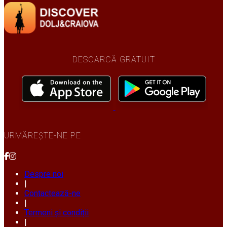
DESCARCĂ GRATUIT
URMĂREȘTE-NE PE
Despre noi
|
Contactează-ne
|
Termeni și condiții
|