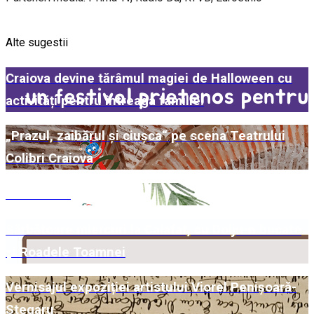
Alte sugestii
Craiova devine tărâmul magiei de Halloween cu
activități pentru întreaga familie!
„Prazul, zaibărul și ciușca“ pe scena Teatrului
Colibri Craiova
Comunicat
Sărbătoare miercuri la Calafat, cu Dolju-n bucate
și Roadele Toamnei
Vernisajul expoziției artistului Viorel Penișoară-
Stegaru