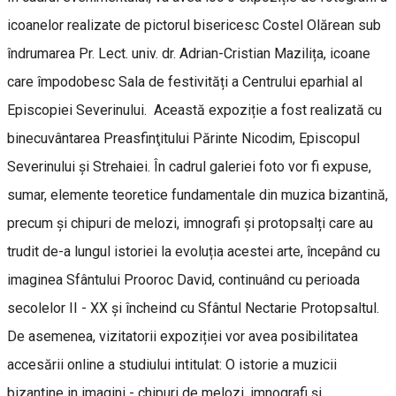
icoanelor realizate de pictorul bisericesc Costel Olărean sub
îndrumarea Pr. Lect. univ. dr. Adrian-Cristian Mazilița, icoane
care împodobesc Sala de festivități a Centrului eparhial al
Episcopiei Severinului. Această expoziție a fost realizată cu
binecuvântarea Preasfinţitului Părinte Nicodim, Episcopul
Severinului şi Strehaiei. În cadrul galeriei foto vor fi expuse,
sumar, elemente teoretice fundamentale din muzica bizantină,
precum și chipuri de melozi, imnografi și protopsalți care au
trudit de-a lungul istoriei la evoluția acestei arte, începând cu
imaginea Sfântului Prooroc David, continuând cu perioada
secolelor II - XX și încheind cu Sfântul Nectarie Protopsaltul.
De asemenea, vizitatorii expoziției vor avea posibilitatea
accesării online a studiului intitulat: O istorie a muzicii
bizantine in imagini - chipuri de melozi, imnografi și