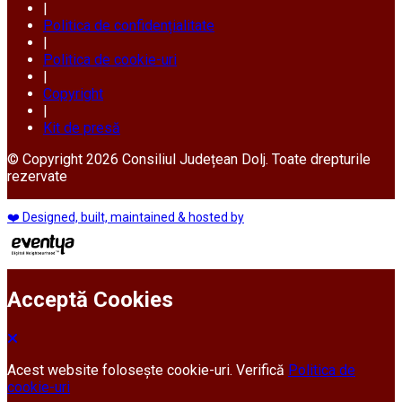
|
Politica de confidențialitate
|
Politica de cookie-uri
|
Copyright
|
Kit de presă
© Copyright 2026 Consiliul Județean Dolj. Toate drepturile
rezervate
❤️ Designed, built, maintained & hosted by
Acceptă Cookies
Acest website folosește cookie-uri. Verifică
Politica de
cookie-uri