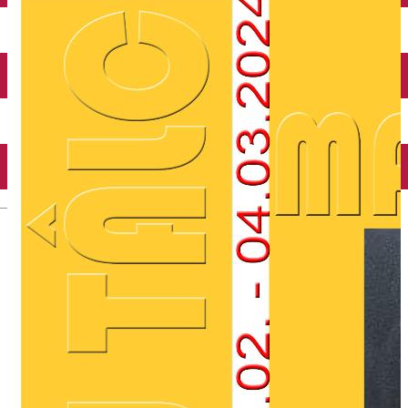
Închirieri auto
Închirieri biciclete
Taxi
Încărcare vehicule electrice
English