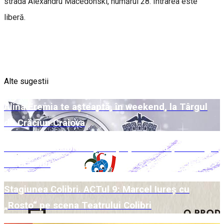
strada Alexandru Macedonski, numărul 28. Intrarea este
liberă.
Alte sugestii
Alina Eremia te așteaptă, în weekend, la Târgul
de Crăciun Craiova
Week-end Colibri cu povești pe scenă și la Târgul
de Crăciun
Stagiunea Colibri. ACTul 9: Marcel Iureș cu
„Rosto“ pe scena Teatrului Colibri