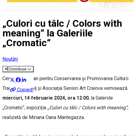
„Culori cu tâlc / Colors with
meaning“ la Galeriile
„Cromatic“
Noutăți
Distribuie
Centrul Judeţean pentru Conservarea şi Promovarea Culturii
Tradiţionale Dolj și Asociația Seniori Art Craiova vernisează
Copied!
miercuri, 14 februarie 2024, ora 12:00
, la Galeriile
„Cromatic“, expoziția
„Culori cu tâlc / Colors with meaning“
,
realizată de Miriana Oana Mantegazza
.