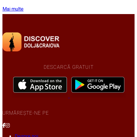
Mai multe
DESCARCĂ GRATUIT
URMĂREȘTE-NE PE
Despre noi