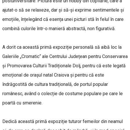
postuniversitare. Pictura este un hobby din copilărie, care a
ajutat-o să se relaxeze, dar și să-și exprime sentimentele și
emoțiile, înțelegând că esența unei picturi stă în felul în care
combină culorile într-o manieră abstractă, non figurativă.
A dorit ca această primă expoziție personală să aibă loc la
Galeriile „Cromatic“ ale Centrului Județean pentru Conservarea
și Promovarea Culturii Tradiționale Dolj, pentru că este legată
emoțional de orașul natal Craiova și pentru că este
îndrăgostită de cultura tradițională, de portul popular
românesc, având o colecție de costume populare pe care le
poartă cu smerenie.
Dedică această primă expoziție tuturor femeilor din neamul