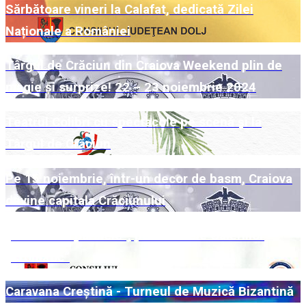
Sărbătoare vineri la Calafat, dedicată Zilei
Naționale a României
Târgul de Crăciun din Craiova Weekend plin de
magie și surprize! 22 – 23 noiembrie 2024
Teatrul Colibri cu spectacole pe scenă și la
Târgul de Crăciun
Pe 15 noiembrie, într-un decor de basm, Craiova
devine capitala Crăciunului
„Universuri paralele“, pe simezele Galeriilor
„Cromatic“
Caravana Creștină - Turneul de Muzică Bizantină