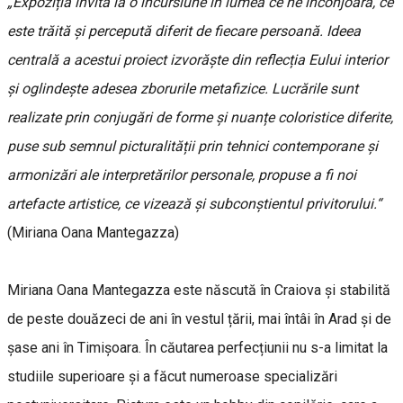
„Expoziția invită la o incursiune în lumea ce ne înconjoară, ce
este trăită și percepută diferit de fiecare persoană. Ideea
centrală a acestui proiect izvorăște din reflecția Eului interior
și oglindește adesea zborurile metafizice. Lucrările sunt
realizate prin conjugări de forme și nuanțe coloristice diferite,
puse sub semnul picturalității prin tehnici contemporane și
armonizări ale interpretărilor personale, propuse a fi noi
artefacte artistice, ce vizează și subconștientul privitorului.“
(Miriana Oana Mantegazza)
Miriana Oana Mantegazza este născută în Craiova și stabilită
de peste douăzeci de ani în vestul țării, mai întâi în Arad și de
șase ani în Timișoara. În căutarea perfecțiunii nu s-a limitat la
studiile superioare și a făcut numeroase specializări