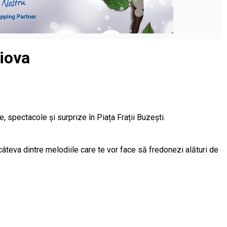
aiova
 spectacole și surprize în Piața Frații Buzești.
âteva dintre melodiile care te vor face să fredonezi alături de