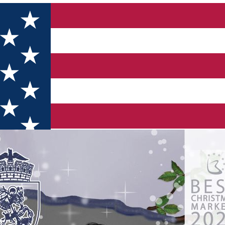
Târgul de Crăciun Craiova