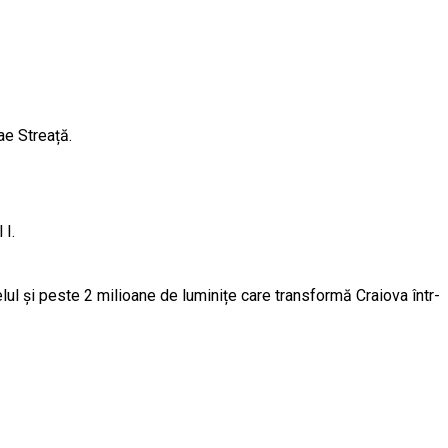
ae Streață.
 I.
elul și peste 2 milioane de luminițe care transformă Craiova într-