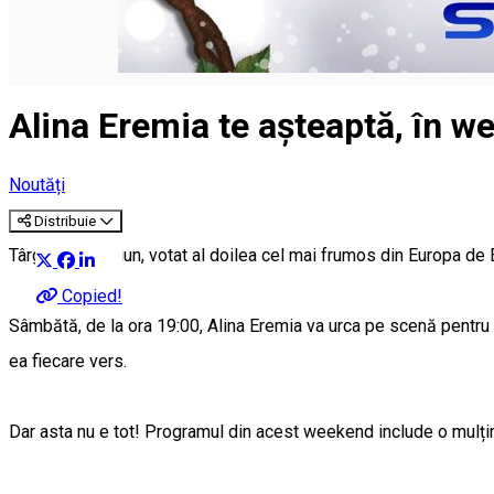
Alina Eremia te așteaptă, în w
Noutăți
Distribuie
Târgul de Crăciun, votat al doilea cel mai frumos din Europa de 
Copied!
Sâmbătă, de la ora 19:00, Alina Eremia va urca pe scenă pentru 
ea fiecare vers.
Dar asta nu e tot! Programul din acest weekend include o mulț