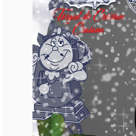
Închirieri auto
Închirieri biciclete
Taxi
Încărcare vehicule electrice
English