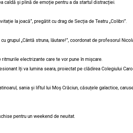
a caldă și plină de emoție pentru a da startul distracției.
nvitație la joacă”, pregătit cu drag de Secția de Teatru „Colibri”.
 cu grupul „Cântă struna, lăutare!”, coordonat de profesorul Nicol
ritmurile electrizante care te vor pune în mișcare.
ionant îți va lumina seara, proiectat pe clădirea Colegiului Carol
tinoarul, sania și liftul lui Moș Crăciun, căsuțele galactice, carus
hise pentru un weekend de neuitat.