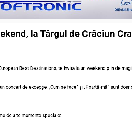
eekend, la Târgul de Crăciun Cr
European Best Destinations, te invită la un weekend plin de magie,
un concert de excepție. „Cum se face” și „Poartă-mă” sunt doar c
ime de alte momente speciale: