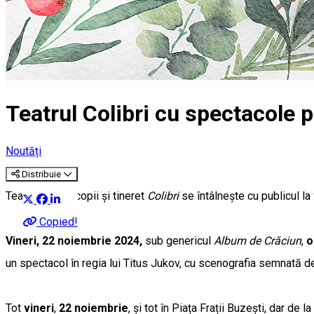
Teatrul Colibri cu spectacole p
Noutăți
Distribuie
Teatrul pentru copii și tineret
Colibri
se întâlnește cu publicul la
Copied!
Vineri, 22 noiembrie 2024,
sub genericul
Album de Crăciun
,
o
un spectacol în regia lui Titus Jukov, cu scenografia semnată de
Tot
vineri
,
22 noiembrie
, și tot în Piața Frații Buzești, dar de la