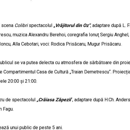
e scena
Colibri
spectacolul
„Vrăjitorul din Oz“
, adaptare după L. F
escu, muzica Alexandru Berehoi, coregrafia Ionuţ Sergiu Anghel, 
oncu, Alla Cebotari, voci: Rodica Prisăcaru, Mugur Prisăcaru.
ublicul se va putea delecta cu atmosfera de sărbătoare din proie
 Compartimentul Casa de Cultură „Traian Demetrescu“. Proiecția v
ele 20:00 și 21:00.
tru de spectacolul
„Crăiasa Zăpezii
“, adaptare după H.Ch. Anderse
in Fagu.
ază unui public de peste 5 ani.