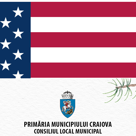
la Târgul de Crăciun