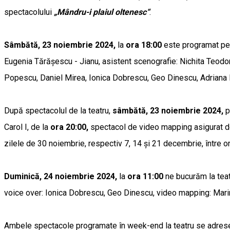
spectacolului
„Mândru-i plaiul oltenesc“
.
Sâmbătă, 23 noiembrie 2024,
la
ora 18:00
este programat p
Eugenia Tărăşescu - Jianu, asistent scenografie: Nichita Teodor
Popescu, Daniel Mirea, Ionica Dobrescu, Geo Dinescu, Adriana I
După spectacolul de la teatru,
sâmbătă, 23 noiembrie 2024,
p
Carol I, de la
ora 20:00,
spectacol
de video mapping asigurat de
zilele de 30 noiembrie, respectiv 7, 14 și 21 decembrie, între or
Duminică, 24 noiembrie 2024,
la
ora 11:00
ne bucurăm la tea
voice over: Ionica Dobrescu, Geo Dinescu, video mapping: Mar
Ambele spectacole programate în week-end la teatru se adrese