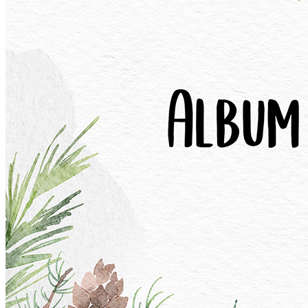
Închirieri auto
Închirieri biciclete
Taxi
Încărcare vehicule electrice
English