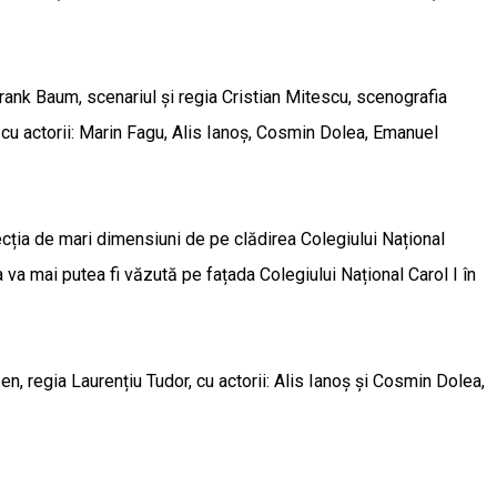
rank Baum, scenariul şi regia Cristian Mitescu, scenografia
cu actorii: Marin Fagu, Alis Ianoş, Cosmin Dolea, Emanuel
cția de mari dimensiuni de pe clădirea Colegiului Național
a mai putea fi văzută pe fațada Colegiului Național Carol I în
n, regia Laurențiu Tudor, cu actorii: Alis Ianoș și Cosmin Dolea,