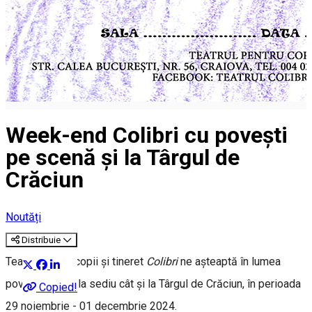
Week-end Colibri cu povești
pe scenă și la Târgul de
Crăciun
Noutăți
Distribuie
Teatrul pentru copii și tineret
Colibri
ne așteaptă în lumea
poveștilor atât la sediu cât și la Târgul de Crăciun, în perioada
Copied!
29 noiembrie - 01 decembrie 2024.