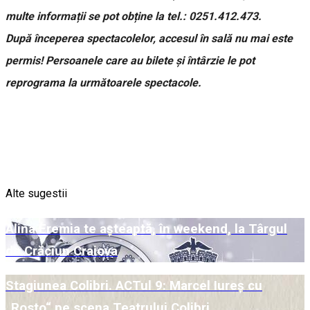
multe informații se pot obține la tel.: 0251.412.473.
După începerea spectacolelor, accesul în sală nu mai este
permis! Persoanele care au bilete și întârzie le pot
reprograma la următoarele spectacole.
Alte sugestii
Alina Eremia te așteaptă, în weekend, la Târgul
de Crăciun Craiova
Stagiunea Colibri. ACTul 9: Marcel Iureș cu
„Rosto“ pe scena Teatrului Colibri