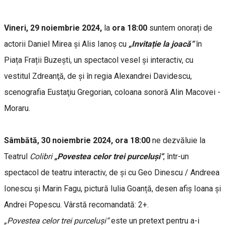
Vineri, 29 noiembrie 2024,
la
ora 18:00
suntem onorați de
actorii Daniel Mirea și Alis Ianoș cu
„Invitație la joacă“
în
Piața Frații Buzești, un spectacol vesel și interactiv, cu
vestitul Zdreanţă, de şi în regia Alexandrei Davidescu,
scenografia Eustaţiu Gregorian, coloana sonoră Alin Macovei -
Moraru.
Sâmbătă, 30 noiembrie 2024, ora 18:00
ne dezvăluie la
Teatrul
Colibri
„Povestea celor trei purceluși“
, într-un
spectacol de teatru interactiv, de și cu Geo Dinescu / Andreea
Ionescu și Marin Fagu, pictură Iulia Goanță, desen afiș Ioana și
Andrei Popescu. Vârstă recomandată: 2+.
„Povestea celor trei purceluși“
este un pretext pentru a-i