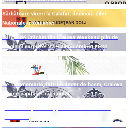
Sărbătoare vineri la Calafat, dedicată Zilei
Naționale a României
Târgul de Crăciun din Craiova Weekend plin de
magie și surprize! 22 – 23 noiembrie 2024
Teatrul Colibri cu spectacole pe scenă și la
Târgul de Crăciun
Pe 15 noiembrie, într-un decor de basm, Craiova
devine capitala Crăciunului
„Universuri paralele“, pe simezele Galeriilor
„Cromatic“