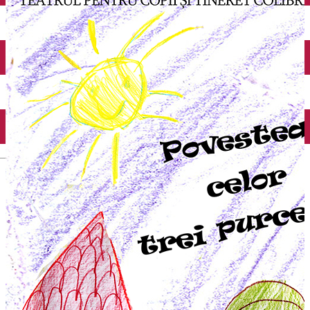
Închirieri auto
Închirieri biciclete
Taxi
Încărcare vehicule electrice
English