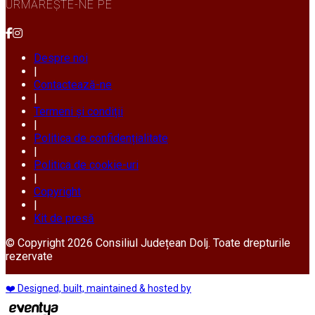
URMĂREȘTE-NE PE
Despre noi
|
Contactează-ne
|
Termeni și condiții
|
Politica de confidențialitate
|
Politica de cookie-uri
|
Copyright
|
Kit de presă
© Copyright 2026 Consiliul Județean Dolj. Toate drepturile
rezervate
❤️ Designed, built, maintained & hosted by