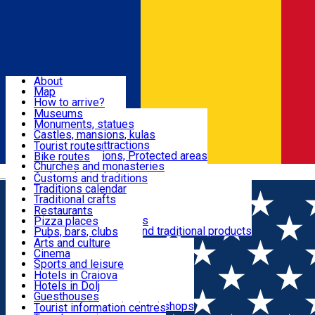
Sign In
Sign Up Free
Dolj & Craiova
About
Map
Attractions
How to arrive?
Recommendations
Museums
Tourist attractions
Monuments, statues
Routes
News
Castles, mansions, kulas
Architectural attractions
Tourist routes
Natural attractions, Protected areas
Bike routes
Customs, Traditions
Churches and monasteries
Română
Archaeological sites
Customs and traditions
Parks and gardens
Traditions calendar
Food & Drinks
Traditional crafts
Traditional cuisine
Restaurants
Wineries and vineyards
Pizza places
Leisure & Fun
Local manufacturers and traditional products
Pubs, bars, clubs
Cafes and teahouses
Arts and culture
Sweets and ice cream
Cinema
Accommodation
Fast-food
Sports and leisure
Horse riding
Hotels in Craiova
Swimming pools
Hotels in Dolj
Useful
Zoo
Guesthouses
Shopping, souvenirs, bookshops
Villas
Tourist information centres