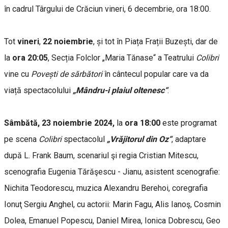
în cadrul Târgului de Crăciun vineri, 6 decembrie, ora 18:00.
Tot
vineri
,
22 noiembrie
, și tot în Piața Frații Buzești, dar de
la
ora 20:05
, Secția Folclor „Maria Tănase“ a Teatrului
Colibri
vine cu
Povești de sărbători
în cântecul popular care va da
viață spectacolului
„Mândru-i plaiul oltenesc“
.
Sâmbătă, 23 noiembrie 2024,
la
ora 18:00
este programat
pe scena
Colibri
spectacolul
„Vrăjitorul din Oz“
, adaptare
după L. Frank Baum, scenariul şi regia Cristian Mitescu,
scenografia Eugenia Tărăşescu - Jianu, asistent scenografie:
Nichita Teodorescu, muzica Alexandru Berehoi, coregrafia
Ionuţ Sergiu Anghel, cu actorii: Marin Fagu, Alis Ianoş, Cosmin
Dolea, Emanuel Popescu, Daniel Mirea, Ionica Dobrescu, Geo