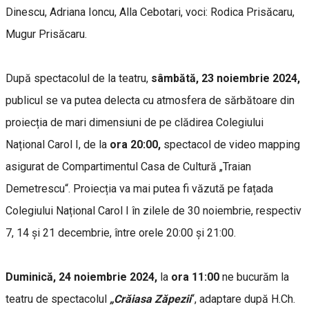
Dinescu, Adriana Ioncu, Alla Cebotari, voci: Rodica Prisăcaru,
Mugur Prisăcaru.
După spectacolul de la teatru,
sâmbătă, 23 noiembrie 2024,
publicul se va putea delecta cu atmosfera de sărbătoare din
proiecția de mari dimensiuni de pe clădirea Colegiului
Național Carol I, de la
ora 20:00,
spectacol
de video mapping
asigurat de Compartimentul Casa de Cultură „Traian
Demetrescu“. Proiecția va mai putea fi văzută pe fațada
Colegiului Național Carol I în zilele de 30 noiembrie, respectiv
7, 14 și 21 decembrie, între orele 20:00 și 21:00.
Duminică, 24 noiembrie 2024,
la
ora 11:00
ne bucurăm la
teatru de spectacolul
„Crăiasa Zăpezii
“, adaptare după H.Ch.