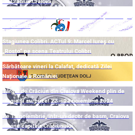
de Crăciun Craiova
Week-end Colibri cu povești pe scenă și la Târgul
de Crăciun
Stagiunea Colibri. ACTul 9: Marcel Iureș cu
„Rosto“ pe scena Teatrului Colibri
Sărbătoare vineri la Calafat, dedicată Zilei
Naționale a României
Târgul de Crăciun din Craiova Weekend plin de
magie și surprize! 22 – 23 noiembrie 2024
Pe 15 noiembrie, într-un decor de basm, Craiova
devine capitala Crăciunului