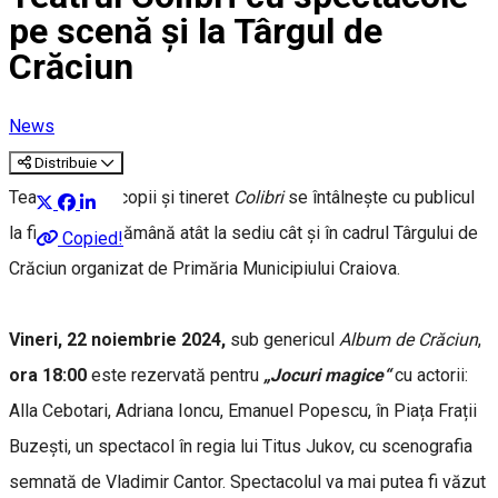
pe scenă și la Târgul de
Crăciun
News
Distribuie
Teatrul pentru copii și tineret
Colibri
se întâlnește cu publicul
la final de săptămână atât la sediu cât și în cadrul Târgului de
Copied!
Crăciun organizat de Primăria Municipiului Craiova.
Vineri, 22 noiembrie 2024,
sub genericul
Album de Crăciun
,
ora 18:00
este rezervată pentru
„Jocuri magice“
cu actorii:
Alla Cebotari, Adriana Ioncu, Emanuel Popescu, în Piața Frații
Buzești, un spectacol în regia lui Titus Jukov, cu scenografia
semnată de Vladimir Cantor. Spectacolul va mai putea fi văzut