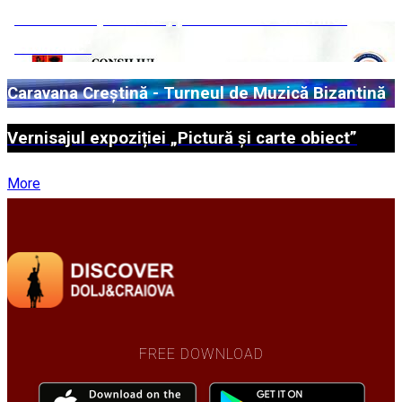
„Universuri paralele“, pe simezele Galeriilor
„Cromatic“
Caravana Creștină - Turneul de Muzică Bizantină
Vernisajul expoziției „Pictură și carte obiect”
More
FREE DOWNLOAD